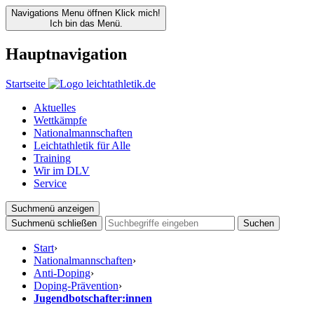
Navigations Menu öffnen
Klick mich!
Ich bin das Menü.
Hauptnavigation
Startseite
Aktuelles
Wettkämpfe
Nationalmannschaften
Leichtathletik für Alle
Training
Wir im DLV
Service
Suchmenü anzeigen
Suchmenü schließen
Suchen
Start
›
Nationalmannschaften
›
Anti-Doping
›
Doping-Prävention
›
Jugendbotschafter:innen