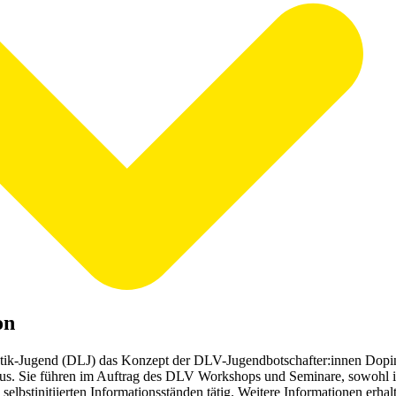
on
letik-Jugend (DLJ) das Konzept der DLV-Jugendbotschafter:innen Dopin
us. Sie führen im Auftrag des DLV Workshops und Seminare, sowohl in
elbstinitiierten Informationsständen tätig. Weitere Informationen erhal