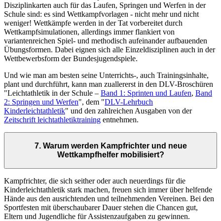
Disziplinkarten auch für das Laufen, Springen und Werfen in der
Schule sind: es sind Wettkampfvorlagen - nicht mehr und nicht
weniger! Wettkämpfe werden in der Tat vorbereitet durch
Wettkampfsimulationen, allerdings immer flankiert von
variantenreichen Spiel- und methodisch aufeinander aufbauenden
Übungsformen. Dabei eignen sich alle Einzeldisziplinen auch in der
Wettbewerbsform der Bundesjugendspiele.
Und wie man am besten seine Unterrichts-, auch Trainingsinhalte,
plant und durchführt, kann man zuallererst in den DLV-Broschüren
"Leichtathletik in der Schule –
Band 1: Sprinten und Laufen
,
Band
2: Springen und Werfen
", dem "
DLV-Lehrbuch
Kinderleichtathletik
" und den zahlreichen Ausgaben von der
Zeitschrift leichtathletiktraining
entnehmen.
7. Warum werden Kampfrichter und neue
Wettkampfhelfer mobilisiert?
Kampfrichter, die sich seither oder auch neuerdings für die
Kinderleichtathletik stark machen, freuen sich immer über helfende
Hände aus den ausrichtenden und teilnehmenden Vereinen. Bei den
Sportfesten mit überschaubarer Dauer stehen die Chancen gut,
Eltern und Jugendliche für Assistenzaufgaben zu gewinnen.