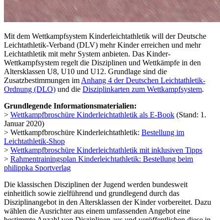
Mit dem Wettkampfsystem Kinderleichtathletik will der Deutsche
Leichtathletik-Verband (DLV) mehr Kinder erreichen und mehr
Leichtathletik mit mehr System anbieten. Das Kinder-
Wettkampfsystem regelt die Disziplinen und Wettkämpfe in den
Altersklassen U8, U10 und U12. Grundlage sind die
Zusatzbestimmungen im
Anhang 4 der Deutschen Leichtathletik-
Ordnung (DLO)
und die
Disziplinkarten zum Wettkampfsystem
.
Grundlegende Informationsmaterialien:
>
Wettkampfbroschüre Kinderleichtathletik als E-Book
(Stand: 1.
Januar 2020)
> Wettkampfbroschüre Kinderleichtathletik:
Bestellung im
Leichtathletik-Shop
>
Wettkampfbroschüre Kinderleichtathletik
mit inklusiven Tipps
>
Rahmentrainingsplan Kinderleichtathletik:
Bestellung beim
philippka Sportverlag
Die klassischen Disziplinen der Jugend werden bundesweit
einheitlich sowie zielführend und grundlegend durch das
Disziplinangebot in den Altersklassen der Kinder vorbereitet. Dazu
wählen die Ausrichter aus einem umfassenden Angebot eine
bestimmte Anzahl von Disziplinen aus und veröffentlichen diese in