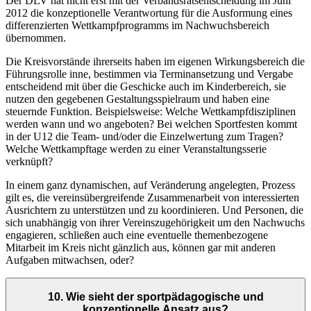
Der DLV hat nicht erst mit der Verbandsratsentscheidung im Juni
2012 die konzeptionelle Verantwortung für die Ausformung eines
differenzierten Wettkampfprogramms im Nachwuchsbereich
übernommen.
Die Kreisvorstände ihrerseits haben im eigenen Wirkungsbereich die
Führungsrolle inne, bestimmen via Terminansetzung und Vergabe
entscheidend mit über die Geschicke auch im Kinderbereich, sie
nutzen den gegebenen Gestaltungsspielraum und haben eine
steuernde Funktion. Beispielsweise: Welche Wettkampfdisziplinen
werden wann und wo angeboten? Bei welchen Sportfesten kommt
in der U12 die Team- und/oder die Einzelwertung zum Tragen?
Welche Wettkampftage werden zu einer Veranstaltungsserie
verknüpft?
In einem ganz dynamischen, auf Veränderung angelegten, Prozess
gilt es, die vereinsübergreifende Zusammenarbeit von interessierten
Ausrichtern zu unterstützen und zu koordinieren. Und Personen, die
sich unabhängig von ihrer Vereinszugehörigkeit um den Nachwuchs
engagieren, schließen auch eine eventuelle themenbezogene
Mitarbeit im Kreis nicht gänzlich aus, können gar mit anderen
Aufgaben mitwachsen, oder?
10. Wie sieht der sportpädagogische und
konzeptionelle Ansatz aus?