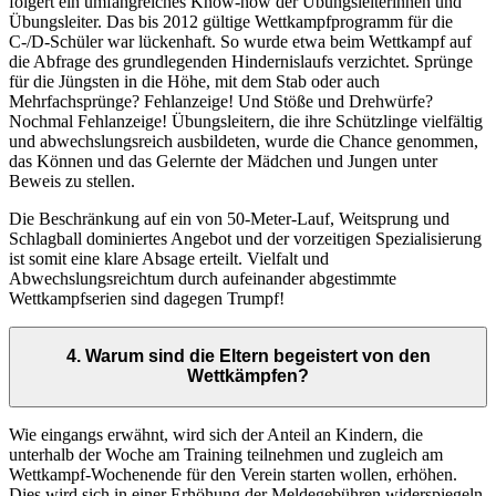
folgert ein umfangreiches Know-how der Übungsleiterinnen und
Übungsleiter. Das bis 2012 gültige Wettkampfprogramm für die
C-/D-Schüler war lückenhaft. So wurde etwa beim Wettkampf auf
die Abfrage des grundlegenden Hindernislaufs verzichtet. Sprünge
für die Jüngsten in die Höhe, mit dem Stab oder auch
Mehrfachsprünge? Fehlanzeige! Und Stöße und Drehwürfe?
Nochmal Fehlanzeige! Übungsleitern, die ihre Schützlinge vielfältig
und abwechslungsreich ausbildeten, wurde die Chance genommen,
das Können und das Gelernte der Mädchen und Jungen unter
Beweis zu stellen.
Die Beschränkung auf ein von 50-Meter-Lauf, Weitsprung und
Schlagball dominiertes Angebot und der vorzeitigen Spezialisierung
ist somit eine klare Absage erteilt. Vielfalt und
Abwechslungsreichtum durch aufeinander abgestimmte
Wettkampfserien sind dagegen Trumpf!
4. Warum sind die Eltern begeistert von den
Wettkämpfen?
Wie eingangs erwähnt, wird sich der Anteil an Kindern, die
unterhalb der Woche am Training teilnehmen und zugleich am
Wettkampf-Wochenende für den Verein starten wollen, erhöhen.
Dies wird sich in einer Erhöhung der Meldegebühren widerspiegeln