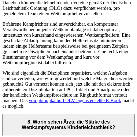
Daneben können die teilnehmenden Vereine gemäß der Deutschen
Leichtathletik Ordnung (DLO) dazu verpflichtet werden, pro
gemeldetem Team einen Wettkampfhelfer zu stellen.
Erfahrene Kampfrichter sind unverzichtbar, ein kompetenter
Verantwortlicher an jeder Wettkampfanlage ist dabei optimal,
unterstützt von kurzerhand eingewiesenen Wettkampfhelfern. Eine
geschickte Ablaufplanung kann den Helfereinsatz minimieren –
indem einige Helferteams beispielsweise bei geeignetem Zeitplan
ggf. mehrere Disziplinen nacheinander betreuen. Eine rechtzeitige
Einstimmung vor dem Wettkampftag und kurz vor
Wettkampfbeginn ist dabei hilfreich.
Wie sind eigentlich die Disziplinen organisiert, welche Aufgaben
sind zu verteilen, wie wird gewertet und welche Materialien werden
gebraucht? Gut vernetzt können sich jetzt alle mit den elektronisch
aufbereiteten Disziplinkarten auf PC, Tablet und Smartphone oder
der handlichen Wettkampfbroschüre im Ringbuchformat vertraut
machen. Das
von philippka und DLV eigens erstellte E-Book
macht
es möglich.
8. Worin sehen Ärzte die Stärke des
Wettkampfsystems Kinderleichtathletik?