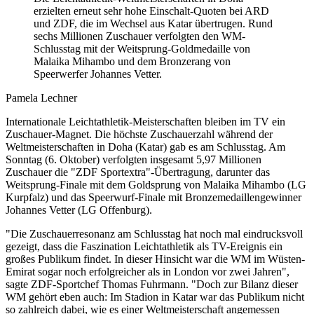
erzielten erneut sehr hohe Einschalt-Quoten bei ARD
und ZDF, die im Wechsel aus Katar übertrugen. Rund
sechs Millionen Zuschauer verfolgten den WM-
Schlusstag mit der Weitsprung-Goldmedaille von
Malaika Mihambo und dem Bronzerang von
Speerwerfer Johannes Vetter.
Pamela Lechner
Internationale Leichtathletik-Meisterschaften bleiben im TV ein
Zuschauer-Magnet. Die höchste Zuschauerzahl während der
Weltmeisterschaften in Doha (Katar) gab es am Schlusstag. Am
Sonntag (6. Oktober) verfolgten insgesamt 5,97 Millionen
Zuschauer die "ZDF Sportextra"-Übertragung, darunter das
Weitsprung-Finale mit dem Goldsprung von Malaika Mihambo (LG
Kurpfalz) und das Speerwurf-Finale mit Bronzemedaillengewinner
Johannes Vetter (LG Offenburg).
"Die Zuschauerresonanz am Schlusstag hat noch mal eindrucksvoll
gezeigt, dass die Faszination Leichtathletik als TV-Ereignis ein
großes Publikum findet. In dieser Hinsicht war die WM im Wüsten-
Emirat sogar noch erfolgreicher als in London vor zwei Jahren",
sagte ZDF-Sportchef Thomas Fuhrmann. "Doch zur Bilanz dieser
WM gehört eben auch: Im Stadion in Katar war das Publikum nicht
so zahlreich dabei, wie es einer Weltmeisterschaft angemessen