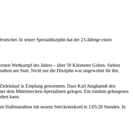
tscher. In seiner Spezialdisziplin hat der 23-Jährige einen
.
ersten Wettkampf des Jahres – über 50 Kilometer Gehen. Sieben
athon am Start. Nicht nur die Disziplin war ungewohnt für ihn,
im Zieleinlauf in Empfang genommen. Dass Karl Junghannß den
nter dem Mittelstrecken-Spezialisten gelegen. Ein rundum gelungenes
alten kann.
den Halbmarathon mit neuem Streckenrekord in 1:05:28 Stunden. In