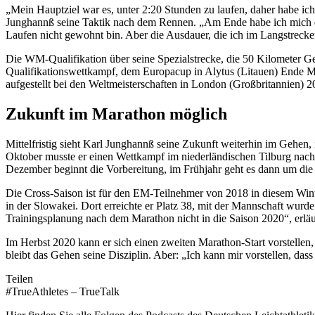
„Mein Hauptziel war es, unter 2:20 Stunden zu laufen, daher habe ich
Junghannß seine Taktik nach dem Rennen. „Am Ende habe ich mich dann
Laufen nicht gewohnt bin. Aber die Ausdauer, die ich im Langstreck
Die WM-Qualifikation über seine Spezialstrecke, die 50 Kilometer G
Qualifikationswettkampf, dem Europacup in Alytus (Litauen) Ende Ma
aufgestellt bei den Weltmeisterschaften in London (Großbritannien) 2
Zukunft im Marathon möglich
Mittelfristig sieht Karl Junghannß seine Zukunft weiterhin im Gehen,
Oktober musste er einen Wettkampf im niederländischen Tilburg nac
Dezember beginnt die Vorbereitung, im Frühjahr geht es dann um die 
Die Cross-Saison ist für den EM-Teilnehmer von 2018 in diesem Winter
in der Slowakei. Dort erreichte er Platz 38, mit der Mannschaft wurde 
Trainingsplanung nach dem Marathon nicht in die Saison 2020“, erläu
Im Herbst 2020 kann er sich einen zweiten Marathon-Start vorstellen
bleibt das Gehen seine Disziplin. Aber: „Ich kann mir vorstellen, dass
Teilen
#TrueAthletes – TrueTalk