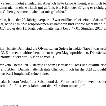
 versucht, mutig anzulaufen. Aber ich hatte keine Ahnung, was mich bei
 nicht mehr wirklich gut gefühlt. Bis Kilometer 37 ging es richtig g
en-Gehen gesammelt habe, hat mir geholfen.“
ehen, hatte der 23-Jährige verpasst. Zwar erfüllte er bei seinem Sai
i, hatte er mit Magenproblemen zu kämpfen und konnte nicht mehr in d
017, wo er den 13. Platz belegt hatte, steht bei 3:47:01 Stunden. 201
 im nächsten Jahr sind die Olympischen Spiele in Tokio (Japan) das gro
h 33 Kilometern abbrechen, erneut wegen Magenproblemen. Die nächste
Norm“, blickt der 23-Jährige voraus.
 kein Thema. 2017 startete er beim Darmstadt Cross und qualifizierte 
er Siebter. „Damals hatte ich gute Chancen, mich für die U23 zu qualifi
tert Karl Junghannß seine Pläne.
, „das ist vom Verlauf der Saison und der Form nach Tokio, wenn es de
 ich in fünf bis sechs Jahren auf den Marathon umsteige.“