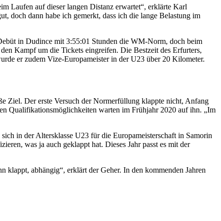
m Laufen auf dieser langen Distanz erwartet“, erklärte Karl
ut, doch dann habe ich gemerkt, dass ich die lange Belastung im
son-Debüt in Dudince mit 3:55:01 Stunden die WM-Norm, doch beim
en Kampf um die Tickets eingreifen. Die Bestzeit des Erfurters,
7 wurde er zudem Vize-Europameister in der U23 über 20 Kilometer.
ße Ziel. Der erste Versuch der Normerfüllung klappte nicht, Anfang
n Qualifikationsmöglichkeiten warten im Frühjahr 2020 auf ihn. „Im
sich in der Altersklasse U23 für die Europameisterschaft in Samorin
zieren, was ja auch geklappt hat. Dieses Jahr passt es mit der
nn klappt, abhängig“, erklärt der Geher. In den kommenden Jahren