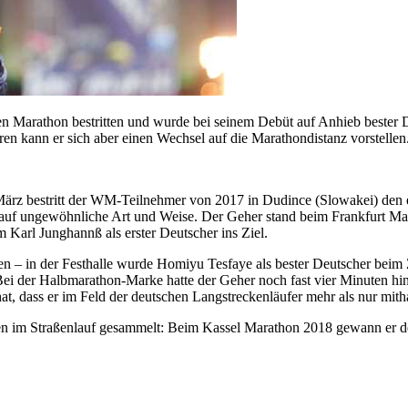
 Marathon bestritten und wurde bei seinem Debüt auf Anhieb bester Deu
hren kann er sich aber einen Wechsel auf die Marathondistanz vorstellen
März bestritt der WM-Teilnehmer von 2017 in Dudince (Slowakei) den 
 auf ungewöhnliche Art und Weise. Der Geher stand beim Frankfurt Mar
 Karl Junghannß als erster Deutscher ins Ziel.
tten – in der Festhalle wurde Homiyu Tesfaye als bester Deutscher be
 Bei der Halbmarathon-Marke hatte der Geher noch fast vier Minuten hi
t, dass er im Feld der deutschen Langstreckenläufer mehr als nur mith
ungen im Straßenlauf gesammelt: Beim Kassel Marathon 2018 gewann er 