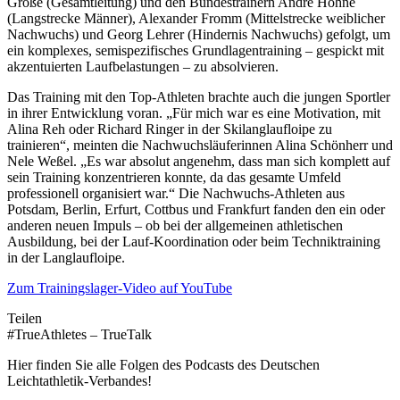
Große (Gesamtleitung) und den Bundestrainern André Höhne
(Langstrecke Männer), Alexander Fromm (Mittelstrecke weiblicher
Nachwuchs) und Georg Lehrer (Hindernis Nachwuchs) gefolgt, um
ein komplexes, semispezifisches Grundlagentraining – gespickt mit
akzentuierten Laufbelastungen – zu absolvieren.
Das Training mit den Top-Athleten brachte auch die jungen Sportler
in ihrer Entwicklung voran. „Für mich war es eine Motivation, mit
Alina Reh oder Richard Ringer in der Skilanglaufloipe zu
trainieren“, meinten die Nachwuchsläuferinnen Alina Schönherr und
Nele Weßel. „Es war absolut angenehm, dass man sich komplett auf
sein Training konzentrieren konnte, da das gesamte Umfeld
professionell organisiert war.“ Die Nachwuchs-Athleten aus
Potsdam, Berlin, Erfurt, Cottbus und Frankfurt fanden den ein oder
anderen neuen Impuls – ob bei der allgemeinen athletischen
Ausbildung, bei der Lauf-Koordination oder beim Techniktraining
in der Langlaufloipe.
Zum Trainingslager-Video auf YouTube
Teilen
#TrueAthletes – TrueTalk
Hier finden Sie alle Folgen des Podcasts des Deutschen
Leichtathletik-Verbandes!