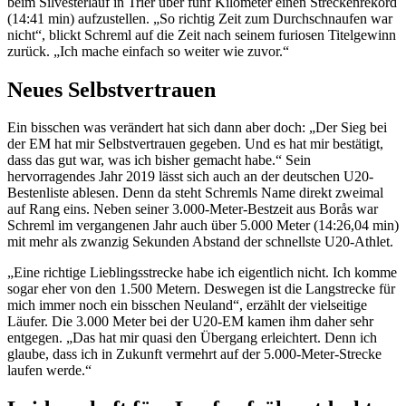
beim Silvesterlauf in Trier über fünf Kilometer einen Streckenrekord
(14:41 min) aufzustellen. „So richtig Zeit zum Durchschnaufen war
nicht“, blickt Schreml auf die Zeit nach seinem furiosen Titelgewinn
zurück. „Ich mache einfach so weiter wie zuvor.“
Neues Selbstvertrauen
Ein bisschen was verändert hat sich dann aber doch: „Der Sieg bei
der EM hat mir Selbstvertrauen gegeben. Und es hat mir bestätigt,
dass das gut war, was ich bisher gemacht habe.“ Sein
hervorragendes Jahr 2019 lässt sich auch an der deutschen U20-
Bestenliste ablesen. Denn da steht Schremls Name direkt zweimal
auf Rang eins. Neben seiner 3.000-Meter-Bestzeit aus Borås war
Schreml im vergangenen Jahr auch über 5.000 Meter (14:26,04 min)
mit mehr als zwanzig Sekunden Abstand der schnellste U20-Athlet.
„Eine richtige Lieblingsstrecke habe ich eigentlich nicht. Ich komme
sogar eher von den 1.500 Metern. Deswegen ist die Langstrecke für
mich immer noch ein bisschen Neuland“, erzählt der vielseitige
Läufer. Die 3.000 Meter bei der U20-EM kamen ihm daher sehr
entgegen. „Das hat mir quasi den Übergang erleichtert. Denn ich
glaube, dass ich in Zukunft vermehrt auf der 5.000-Meter-Strecke
laufen werde.“