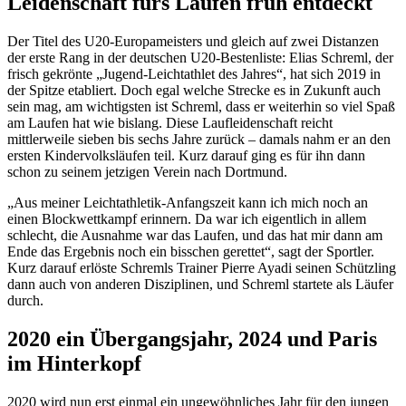
Leidenschaft fürs Laufen früh entdeckt
Der Titel des U20-Europameisters und gleich auf zwei Distanzen
der erste Rang in der deutschen U20-Bestenliste: Elias Schreml, der
frisch gekrönte „Jugend-Leichtathlet des Jahres“, hat sich 2019 in
der Spitze etabliert. Doch egal welche Strecke es in Zukunft auch
sein mag, am wichtigsten ist Schreml, dass er weiterhin so viel Spaß
am Laufen hat wie bislang. Diese Laufleidenschaft reicht
mittlerweile sieben bis sechs Jahre zurück – damals nahm er an den
ersten Kindervolksläufen teil. Kurz darauf ging es für ihn dann
schon zu seinem jetzigen Verein nach Dortmund.
„Aus meiner Leichtathletik-Anfangszeit kann ich mich noch an
einen Blockwettkampf erinnern. Da war ich eigentlich in allem
schlecht, die Ausnahme war das Laufen, und das hat mir dann am
Ende das Ergebnis noch ein bisschen gerettet“, sagt der Sportler.
Kurz darauf erlöste Schremls Trainer Pierre Ayadi seinen Schützling
dann auch von anderen Disziplinen, und Schreml startete als Läufer
durch.
2020 ein Übergangsjahr, 2024 und Paris
im Hinterkopf
2020 wird nun erst einmal ein ungewöhnliches Jahr für den jungen