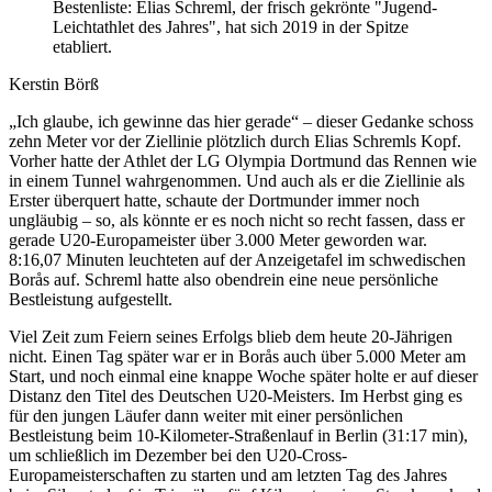
Bestenliste: Elias Schreml, der frisch gekrönte "Jugend-
Leichtathlet des Jahres", hat sich 2019 in der Spitze
etabliert.
Kerstin Börß
„Ich glaube, ich gewinne das hier gerade“ – dieser Gedanke schoss
zehn Meter vor der Ziellinie plötzlich durch Elias Schremls Kopf.
Vorher hatte der Athlet der LG Olympia Dortmund das Rennen wie
in einem Tunnel wahrgenommen. Und auch als er die Ziellinie als
Erster überquert hatte, schaute der Dortmunder immer noch
ungläubig – so, als könnte er es noch nicht so recht fassen, dass er
gerade U20-Europameister über 3.000 Meter geworden war.
8:16,07 Minuten leuchteten auf der Anzeigetafel im schwedischen
Borås auf. Schreml hatte also obendrein eine neue persönliche
Bestleistung aufgestellt.
Viel Zeit zum Feiern seines Erfolgs blieb dem heute 20-Jährigen
nicht. Einen Tag später war er in Borås auch über 5.000 Meter am
Start, und noch einmal eine knappe Woche später holte er auf dieser
Distanz den Titel des Deutschen U20-Meisters. Im Herbst ging es
für den jungen Läufer dann weiter mit einer persönlichen
Bestleistung beim 10-Kilometer-Straßenlauf in Berlin (31:17 min),
um schließlich im Dezember bei den U20-Cross-
Europameisterschaften zu starten und am letzten Tag des Jahres