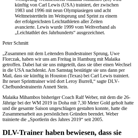
künftig von Carl Lewis (USA) trainiert, der zwischen
1983 und 1996 mit neun Olympiasiegen und acht
Weltmeistertiteln im Weitsprung und Sprint zu einem
der erfolgreichsten Leichtathleten aller Zeiten
avancierte. Lewis wurde 1999 vom Weltverband als
„Leichtathlet des Jahrhunderts“ ausgezeichnet.
Peter Schmitt
„Zusammen mit dem Leitenden Bundestrainer Sprung, Uwe
Florczak, haben wir uns am Freitag in Hamburg mit Malaika
getroffen. Dabei hat sie uns mitgeteilt, dass sie über einen Wechsel
in die USA nachdenkt. Am Samstag bestätigte sie uns dann per
Mail, dass sie künftig in Houston (Texas) bei Carl Lewis trainiert.
Ihr neuer Sprinttrainer wird dort Leroy Burrell,“ sagte DLV-
Chefbundestrainerin Annett Stein.
Malaika Mihambos bisheriger Coach Ralf Weber, mit dem die 26-
Jährige bei der WM 2019 in Doha mit 7,30 Meter Gold geholt hatte
und die gesamte Saison ungeschlagen gestalten konnte, hatte die
Zusammenarbeit aus persönlichen Gründen beendet. Weber
trainierte die „Sportlerin des Jahres 2019“ seit 2005.
DLV-Trainer haben bewiesen, dass sie