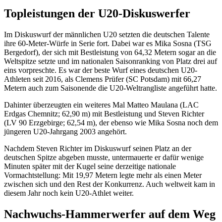
Topleistungen der U20-Diskuswerfer
Im Diskuswurf der männlichen U20 setzten die deutschen Talente
ihre 60-Meter-Würfe in Serie fort. Dabei war es Mika Sosna (TSG
Bergedorf), der sich mit Bestleistung von 64,32 Metern sogar an die
Weltspitze setzte und im nationalen Saisonranking von Platz drei auf
eins vorpreschte. Es war der beste Wurf eines deutschen U20-
Athleten seit 2016, als Clemens Prüfer (SC Potsdam) mit 66,27
Metern auch zum Saisonende die U20-Weltrangliste angeführt hatte.
Dahinter überzeugten ein weiteres Mal Matteo Maulana (LAC
Erdgas Chemnitz; 62,90 m) mit Bestleistung und Steven Richter
(LV 90 Erzgebirge; 62,54 m), der ebenso wie Mika Sosna noch dem
jüngeren U20-Jahrgang 2003 angehört.
Nachdem Steven Richter im Diskuswurf seinen Platz an der
deutschen Spitze abgeben musste, untermauerte er dafür wenige
Minuten später mit der Kugel seine derzeitige nationale
Vormachtstellung: Mit 19,97 Metern legte mehr als einen Meter
zwischen sich und den Rest der Konkurrenz. Auch weltweit kam in
diesem Jahr noch kein U20-Athlet weiter.
Nachwuchs-Hammerwerfer auf dem Weg