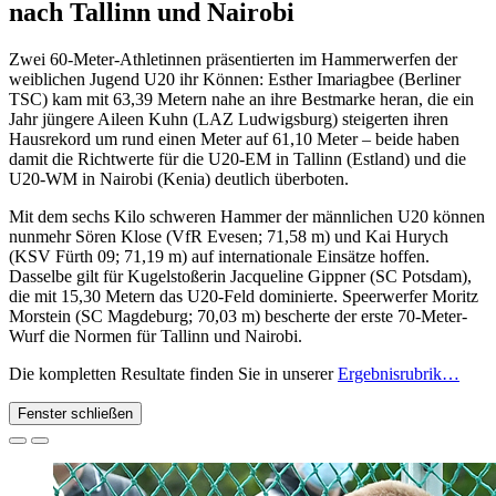
nach Tallinn und Nairobi
Zwei 60-Meter-Athletinnen präsentierten im Hammerwerfen der
weiblichen Jugend U20 ihr Können: Esther Imariagbee (Berliner
TSC) kam mit 63,39 Metern nahe an ihre Bestmarke heran, die ein
Jahr jüngere Aileen Kuhn (LAZ Ludwigsburg) steigerten ihren
Hausrekord um rund einen Meter auf 61,10 Meter – beide haben
damit die Richtwerte für die U20-EM in Tallinn (Estland) und die
U20-WM in Nairobi (Kenia) deutlich überboten.
Mit dem sechs Kilo schweren Hammer der männlichen U20 können
nunmehr Sören Klose (VfR Evesen; 71,58 m) und Kai Hurych
(KSV Fürth 09; 71,19 m) auf internationale Einsätze hoffen.
Dasselbe gilt für Kugelstoßerin Jacqueline Gippner (SC Potsdam),
die mit 15,30 Metern das U20-Feld dominierte. Speerwerfer Moritz
Morstein (SC Magdeburg; 70,03 m) bescherte der erste 70-Meter-
Wurf die Normen für Tallinn und Nairobi.
Die kompletten Resultate finden Sie in unserer
Ergebnisrubrik…
Fenster schließen