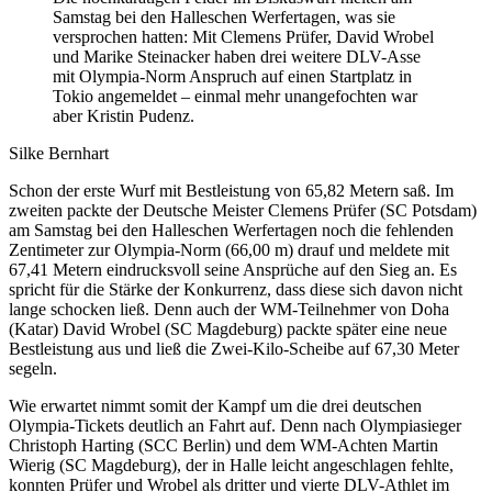
Samstag bei den Halleschen Werfertagen, was sie
versprochen hatten: Mit Clemens Prüfer, David Wrobel
und Marike Steinacker haben drei weitere DLV-Asse
mit Olympia-Norm Anspruch auf einen Startplatz in
Tokio angemeldet – einmal mehr unangefochten war
aber Kristin Pudenz.
Silke Bernhart
Schon der erste Wurf mit Bestleistung von 65,82 Metern saß. Im
zweiten packte der Deutsche Meister Clemens Prüfer (SC Potsdam)
am Samstag bei den Halleschen Werfertagen noch die fehlenden
Zentimeter zur Olympia-Norm (66,00 m) drauf und meldete mit
67,41 Metern eindrucksvoll seine Ansprüche auf den Sieg an. Es
spricht für die Stärke der Konkurrenz, dass diese sich davon nicht
lange schocken ließ. Denn auch der WM-Teilnehmer von Doha
(Katar) David Wrobel (SC Magdeburg) packte später eine neue
Bestleistung aus und ließ die Zwei-Kilo-Scheibe auf 67,30 Meter
segeln.
Wie erwartet nimmt somit der Kampf um die drei deutschen
Olympia-Tickets deutlich an Fahrt auf. Denn nach Olympiasieger
Christoph Harting (SCC Berlin) und dem WM-Achten Martin
Wierig (SC Magdeburg), der in Halle leicht angeschlagen fehlte,
konnten Prüfer und Wrobel als dritter und vierte DLV-Athlet im