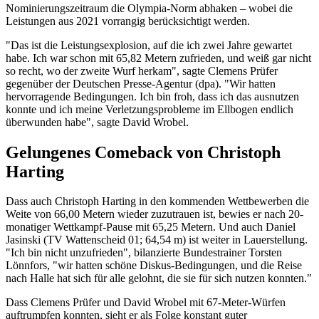
Nominierungszeitraum die Olympia-Norm abhaken – wobei die
Leistungen aus 2021 vorrangig berücksichtigt werden.
"Das ist die Leistungsexplosion, auf die ich zwei Jahre gewartet
habe. Ich war schon mit 65,82 Metern zufrieden, und weiß gar nicht
so recht, wo der zweite Wurf herkam", sagte Clemens Prüfer
gegenüber der Deutschen Presse-Agentur (dpa). "Wir hatten
hervorragende Bedingungen. Ich bin froh, dass ich das ausnutzen
konnte und ich meine Verletzungsprobleme im Ellbogen endlich
überwunden habe", sagte David Wrobel.
Gelungenes Comeback von Christoph
Harting
Dass auch Christoph Harting in den kommenden Wettbewerben die
Weite von 66,00 Metern wieder zuzutrauen ist, bewies er nach 20-
monatiger Wettkampf-Pause mit 65,25 Metern. Und auch Daniel
Jasinski (TV Wattenscheid 01; 64,54 m) ist weiter in Lauerstellung.
"Ich bin nicht unzufrieden", bilanzierte Bundestrainer Torsten
Lönnfors, "wir hatten schöne Diskus-Bedingungen, und die Reise
nach Halle hat sich für alle gelohnt, die sie für sich nutzen konnten."
Dass Clemens Prüfer und David Wrobel mit 67-Meter-Würfen
auftrumpfen konnten, sieht er als Folge konstant guter