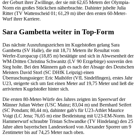
der Geburt ihrer Zwillinge, der sie mit 62,65 Metern der Olympia-
Norm ein großes Stückchen näherbrachte. Dahinter jubelte Julia
Ritter (TV Wattenscheid 01; 61,29 m) über den ersten 60-Meter-
Wurf ihrer Karriere.
Sara Gambetta weiter in Top-Form
Das nächste Ausrufungszeichen im Kugelstoßen gelang Sara
Gambetta (SV Halle), die mit 18,71 Metern ihr Resultat vom
Werfer-Europacup (18,85 m) bestätigte und sich in Abwesenheit der
WM-Dritten Christina Schwanitz (LV 90 Erzgebirge) souverän den
Sieg holte. Bei den Männern gab es nach der Absage des Deutschen
Meisters David Storl (SC DHfK Leipzig) einen
Überraschungssieger: Eric Maihöfer (VfL Sindelfingen), erstes Jahr
U23, steigerte sich um fast einen Meter auf 19,75 Meter und ließ die
arrivierten Kugelstoßer hinter sich.
Die ersten 80-Meter-Würfe des Jahres zeigten im Speerwurf der
Männer Julian Weber (USC Mainz; 83,04 m) und Bernhard Seifert
(SC Potsdam; 80,44 m), dahinter gab's für U23-Athlet Maurice
Voigt (LC Jena; 76,65 m) eine Bestleistung mit U23-EM-Norm. Im
Hammerwurf schraubte Tristan Schwandke (TV Hindelang) den 25
Jahre alten bayerischen Landesrekord von Alexander Sporrer um 9
Zentimeter bis auf 74,25 Meter nach oben.