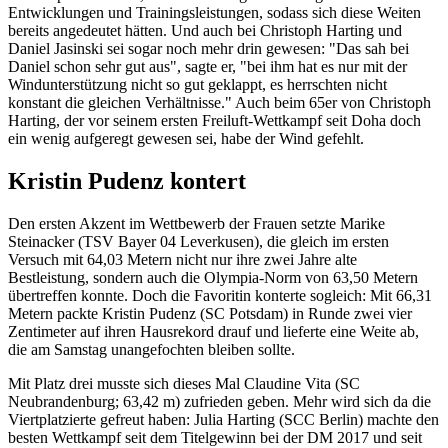
Entwicklungen und Trainingsleistungen, sodass sich diese Weiten
bereits angedeutet hätten. Und auch bei Christoph Harting und
Daniel Jasinski sei sogar noch mehr drin gewesen: "Das sah bei
Daniel schon sehr gut aus", sagte er, "bei ihm hat es nur mit der
Windunterstützung nicht so gut geklappt, es herrschten nicht
konstant die gleichen Verhältnisse." Auch beim 65er von Christoph
Harting, der vor seinem ersten Freiluft-Wettkampf seit Doha doch
ein wenig aufgeregt gewesen sei, habe der Wind gefehlt.
Kristin Pudenz kontert
Den ersten Akzent im Wettbewerb der Frauen setzte Marike
Steinacker (TSV Bayer 04 Leverkusen), die gleich im ersten
Versuch mit 64,03 Metern nicht nur ihre zwei Jahre alte
Bestleistung, sondern auch die Olympia-Norm von 63,50 Metern
übertreffen konnte. Doch die Favoritin konterte sogleich: Mit 66,31
Metern packte Kristin Pudenz (SC Potsdam) in Runde zwei vier
Zentimeter auf ihren Hausrekord drauf und lieferte eine Weite ab,
die am Samstag unangefochten bleiben sollte.
Mit Platz drei musste sich dieses Mal Claudine Vita (SC
Neubrandenburg; 63,42 m) zufrieden geben. Mehr wird sich da die
Viertplatzierte gefreut haben: Julia Harting (SCC Berlin) machte den
besten Wettkampf seit dem Titelgewinn bei der DM 2017 und seit