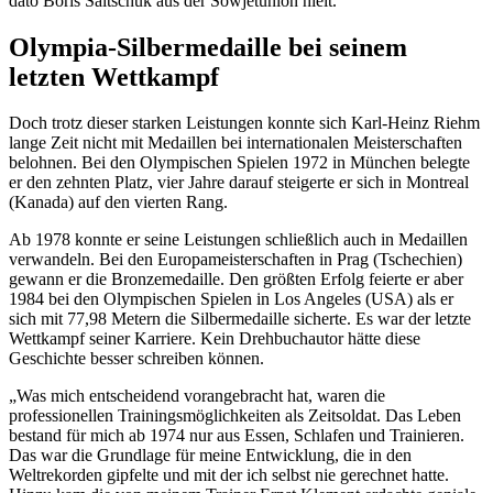
dato Boris Saitschuk aus der Sowjetunion hielt.
Olympia-Silbermedaille bei seinem
letzten Wettkampf
Doch trotz dieser starken Leistungen konnte sich Karl-Heinz Riehm
lange Zeit nicht mit Medaillen bei internationalen Meisterschaften
belohnen. Bei den Olympischen Spielen 1972 in München belegte
er den zehnten Platz, vier Jahre darauf steigerte er sich in Montreal
(Kanada) auf den vierten Rang.
Ab 1978 konnte er seine Leistungen schließlich auch in Medaillen
verwandeln. Bei den Europameisterschaften in Prag (Tschechien)
gewann er die Bronzemedaille. Den größten Erfolg feierte er aber
1984 bei den Olympischen Spielen in Los Angeles (USA) als er
sich mit 77,98 Metern die Silbermedaille sicherte. Es war der letzte
Wettkampf seiner Karriere. Kein Drehbuchautor hätte diese
Geschichte besser schreiben können.
„Was mich entscheidend vorangebracht hat, waren die
professionellen Trainingsmöglichkeiten als Zeitsoldat. Das Leben
bestand für mich ab 1974 nur aus Essen, Schlafen und Trainieren.
Das war die Grundlage für meine Entwicklung, die in den
Weltrekorden gipfelte und mit der ich selbst nie gerechnet hatte.