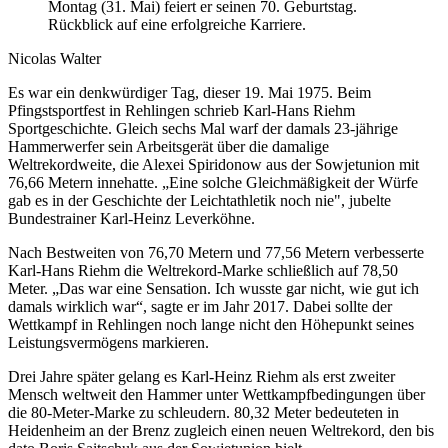
Montag (31. Mai) feiert er seinen 70. Geburtstag.
Rückblick auf eine erfolgreiche Karriere.
Nicolas Walter
Es war ein denkwürdiger Tag, dieser 19. Mai 1975. Beim
Pfingstsportfest in Rehlingen schrieb Karl-Hans Riehm
Sportgeschichte. Gleich sechs Mal warf der damals 23-jährige
Hammerwerfer sein Arbeitsgerät über die damalige
Weltrekordweite, die Alexei Spiridonow aus der Sowjetunion mit
76,66 Metern innehatte. „Eine solche Gleichmäßigkeit der Würfe
gab es in der Geschichte der Leichtathletik noch nie", jubelte
Bundestrainer Karl-Heinz Leverköhne.
Nach Bestweiten von 76,70 Metern und 77,56 Metern verbesserte
Karl-Hans Riehm die Weltrekord-Marke schließlich auf 78,50
Meter. „Das war eine Sensation. Ich wusste gar nicht, wie gut ich
damals wirklich war“, sagte er im Jahr 2017. Dabei sollte der
Wettkampf in Rehlingen noch lange nicht den Höhepunkt seines
Leistungsvermögens markieren.
Drei Jahre später gelang es Karl-Heinz Riehm als erst zweiter
Mensch weltweit den Hammer unter Wettkampfbedingungen über
die 80-Meter-Marke zu schleudern. 80,32 Meter bedeuteten in
Heidenheim an der Brenz zugleich einen neuen Weltrekord, den bis