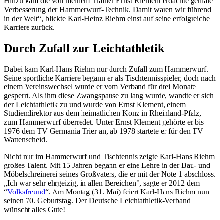
Hinzu kam die von meinem Trainer Ernst Klement erdachte geniale
Verbesserung der Hammerwurf-Technik. Damit waren wir führend
in der Welt“, blickte Karl-Heinz Riehm einst auf seine erfolgreiche
Karriere zurück.
Durch Zufall zur Leichtathletik
Dabei kam Karl-Hans Riehm nur durch Zufall zum Hammerwurf.
Seine sportliche Karriere begann er als Tischtennisspieler, doch nach
einem Vereinswechsel wurde er vom Verband für drei Monate
gesperrt. Als ihm diese Zwangspause zu lang wurde, wandte er sich
der Leichtathletik zu und wurde von Ernst Klement, einem
Studiendirektor aus dem heimatlichen Konz in Rheinland-Pfalz,
zum Hammerwurf überredet. Unter Ernst Klement gehörte er bis
1976 dem TV Germania Trier an, ab 1978 startete er für den TV
Wattenscheid.
Nicht nur im Hammerwurf und Tischtennis zeigte Karl-Hans Riehm
großes Talent. Mit 15 Jahren begann er eine Lehre in der Bau- und
Möbelschreinerei seines Großvaters, die er mit der Note 1 abschloss.
„Ich war sehr ehrgeizig, in allen Bereichen", sagte er 2012 dem
“
Volksfreund
“. Am Montag (31. Mai) feiert Karl-Hans Riehm nun
seinen 70. Geburtstag. Der Deutsche Leichtathletik-Verband
wünscht alles Gute!