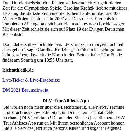
Drei Hundertstelsekunden fehlten schlussendlich zur geforderten
Zeit für die Olympischen Spiele. Carolina Krafzik lieferte mit dieser
Leistung die stärkste Zeit einer deutschen Läuferin über die 400
Meter Hürden seit dem Jahr 2007 ab. Dass dieses Ergebnis im
kompletten Alleingang erzielt wurde, macht es noch hochklassiger.
Mit dieser Zeit schiebt sie sich auf Platz 19 der Ewigen Deutschen
Bestenliste.
Doch dabei soll es nicht bleiben. „Jetzt muss ich morgen nochmal
alles geben“, sagte Carolina Krafzik. „Ich fühle mich sehr gut und
habe gesehen, dass ich die Norm in den Beinen habe.“ Ihr Finale
findet am Sonntag um 13:55 Uhr statt.
leichtathletik.de
Live-Ticker & Live-Ergebnisse
DM 2021 Braunschweig
DLV TrueAthletes App
Sie wollen noch mehr über die Leichtathletik, alle News, Termine
und Ergebnisse sowie die Stars im Deutschen Leichtathletik-
Verband (DLV) erfahren? Dann laden Sie sich jetzt die neue DLV
TrueAthletes App runter. Mit Ihrem persönlichen Account können
Sie alle Services jetzt auch personalisieren und sogar ihr eigenes