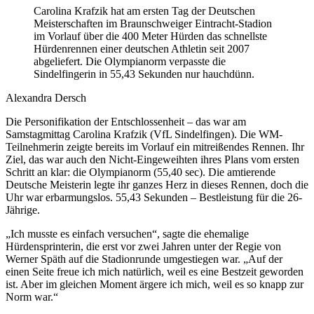
Carolina Krafzik hat am ersten Tag der Deutschen
Meisterschaften im Braunschweiger Eintracht-Stadion
im Vorlauf über die 400 Meter Hürden das schnellste
Hürdenrennen einer deutschen Athletin seit 2007
abgeliefert. Die Olympianorm verpasste die
Sindelfingerin in 55,43 Sekunden nur hauchdünn.
Alexandra Dersch
Die Personifikation der Entschlossenheit – das war am
Samstagmittag Carolina Krafzik (VfL Sindelfingen). Die WM-
Teilnehmerin zeigte bereits im Vorlauf ein mitreißendes Rennen. Ihr
Ziel, das war auch den Nicht-Eingeweihten ihres Plans vom ersten
Schritt an klar: die Olympianorm (55,40 sec). Die amtierende
Deutsche Meisterin legte ihr ganzes Herz in dieses Rennen, doch die
Uhr war erbarmungslos. 55,43 Sekunden – Bestleistung für die 26-
Jährige.
„Ich musste es einfach versuchen“, sagte die ehemalige
Hürdensprinterin, die erst vor zwei Jahren unter der Regie von
Werner Späth auf die Stadionrunde umgestiegen war. „Auf der
einen Seite freue ich mich natürlich, weil es eine Bestzeit geworden
ist. Aber im gleichen Moment ärgere ich mich, weil es so knapp zur
Norm war.“