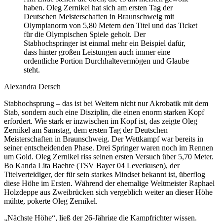
haben. Oleg Zernikel hat sich am ersten Tag der
Deutschen Meisterschaften in Braunschweig mit
Olympianorm von 5,80 Metern den Titel und das Ticket
für die Olympischen Spiele geholt. Der
Stabhochspringer ist einmal mehr ein Beispiel dafür,
dass hinter großen Leistungen auch immer eine
ordentliche Portion Durchhaltevermögen und Glaube
steht.
Alexandra Dersch
Stabhochsprung – das ist bei Weitem nicht nur Akrobatik mit dem
Stab, sondern auch eine Disziplin, die einen enorm starken Kopf
erfordert. Wie stark er inzwischen im Kopf ist, das zeigte Oleg
Zernikel am Samstag, dem ersten Tag der Deutschen
Meisterschaften in Braunschweig. Der Wettkampf war bereits in
seiner entscheidenden Phase. Drei Springer waren noch im Rennen
um Gold. Oleg Zernikel riss seinen ersten Versuch über 5,70 Meter.
Bo Kanda Lita Baehre (TSV Bayer 04 Leverkusen), der
Titelverteidiger, der für sein starkes Mindset bekannt ist, überflog
diese Höhe im Ersten. Während der ehemalige Weltmeister Raphael
Holzdeppe aus Zweibrücken sich vergeblich weiter an dieser Höhe
mühte, pokerte Oleg Zernikel.
„Nächste Höhe“, ließ der 26-Jährige die Kampfrichter wissen.