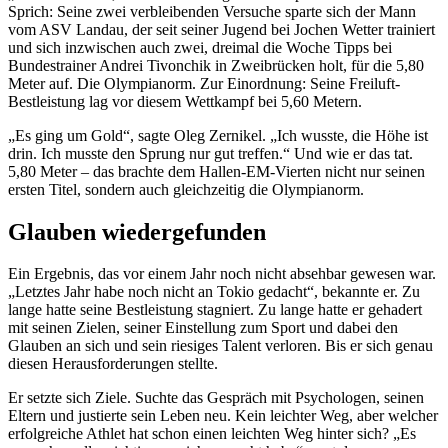
Sprich: Seine zwei verbleibenden Versuche sparte sich der Mann
vom ASV Landau, der seit seiner Jugend bei Jochen Wetter trainiert
und sich inzwischen auch zwei, dreimal die Woche Tipps bei
Bundestrainer Andrei Tivonchik in Zweibrücken holt, für die 5,80
Meter auf. Die Olympianorm. Zur Einordnung: Seine Freiluft-
Bestleistung lag vor diesem Wettkampf bei 5,60 Metern.
„Es ging um Gold“, sagte Oleg Zernikel. „Ich wusste, die Höhe ist
drin. Ich musste den Sprung nur gut treffen.“ Und wie er das tat.
5,80 Meter – das brachte dem Hallen-EM-Vierten nicht nur seinen
ersten Titel, sondern auch gleichzeitig die Olympianorm.
Glauben wiedergefunden
Ein Ergebnis, das vor einem Jahr noch nicht absehbar gewesen war.
„Letztes Jahr habe noch nicht an Tokio gedacht“, bekannte er. Zu
lange hatte seine Bestleistung stagniert. Zu lange hatte er gehadert
mit seinen Zielen, seiner Einstellung zum Sport und dabei den
Glauben an sich und sein riesiges Talent verloren. Bis er sich genau
diesen Herausforderungen stellte.
Er setzte sich Ziele. Suchte das Gespräch mit Psychologen, seinen
Eltern und justierte sein Leben neu. Kein leichter Weg, aber welcher
erfolgreiche Athlet hat schon einen leichten Weg hinter sich? „Es