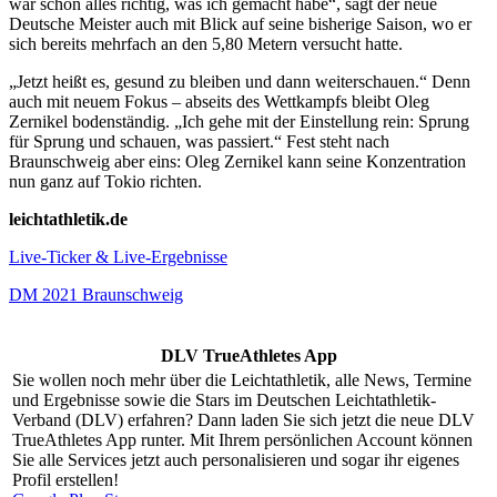
war schon alles richtig, was ich gemacht habe“, sagt der neue
Deutsche Meister auch mit Blick auf seine bisherige Saison, wo er
sich bereits mehrfach an den 5,80 Metern versucht hatte.
„Jetzt heißt es, gesund zu bleiben und dann weiterschauen.“ Denn
auch mit neuem Fokus – abseits des Wettkampfs bleibt Oleg
Zernikel bodenständig. „Ich gehe mit der Einstellung rein: Sprung
für Sprung und schauen, was passiert.“ Fest steht nach
Braunschweig aber eins: Oleg Zernikel kann seine Konzentration
nun ganz auf Tokio richten.
leichtathletik.de
Live-Ticker & Live-Ergebnisse
DM 2021 Braunschweig
DLV TrueAthletes App
Sie wollen noch mehr über die Leichtathletik, alle News, Termine
und Ergebnisse sowie die Stars im Deutschen Leichtathletik-
Verband (DLV) erfahren? Dann laden Sie sich jetzt die neue DLV
TrueAthletes App runter. Mit Ihrem persönlichen Account können
Sie alle Services jetzt auch personalisieren und sogar ihr eigenes
Profil erstellen!