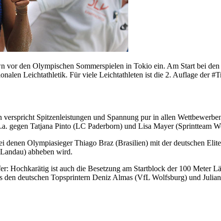
own vor den Olympischen Sommerspielen in Tokio ein. Am Start bei den 
nalen Leichtathletik. Für viele Leichtathleten ist die 2. Auflage der #T
n verspricht Spitzenleistungen und Spannung pur in allen Wettbewerb
u.a. gegen Tatjana Pinto (LC Paderborn) und Lisa Mayer (Sprintteam Wet
bei denen Olympiasieger Thiago Braz (Brasilien) mit der deutschen E
 Landau) abheben wird.
er: Hochkarätig ist auch die Besetzung am Startblock der 100 Meter Lä
n als den deutschen Topsprintern Deniz Almas (VfL Wolfsburg) und Jul