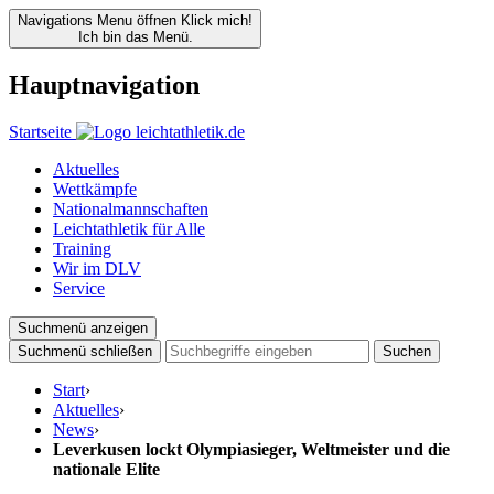
Navigations Menu öffnen
Klick mich!
Ich bin das Menü.
Hauptnavigation
Startseite
Aktuelles
Wettkämpfe
Nationalmannschaften
Leichtathletik für Alle
Training
Wir im DLV
Service
Suchmenü anzeigen
Suchmenü schließen
Suchen
Start
›
Aktuelles
›
News
›
Leverkusen lockt Olympiasieger, Weltmeister und die
nationale Elite