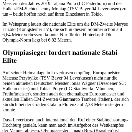
Meisterin des Jahres 2019 Tatjana Pinto (LC Paderborn) und der
Hallen-EM-Siebten Jenny Montag (TSV Bayer 04 Leverkusen) zu
tun – beide hoffen noch auf ihren Einzelstart in Tokio.
Im Weitsprung lauert die nationale Elite um die DM-Zweite Maryse
Luzolo (Königsteiner LV), die sich in diesem Sommer schon auf
6,64 Meter verbessern konnte. Nur für den Hinterkopf: Die
Olympia-Norm liegt bei 6,82 Metern.
Olympiasieger fordert nationale Stabi-
Elite
Auf seiner Heimanlage in Leverkusen empfängt Europameister
Mateusz Przybylko (TSV Bayer 04 Leverkusen) nicht nur die
beiden aktuellen Deutschen Meister Jonas Wagner (Dresdener SC;
Hallenmeister) und Tobias Potye (LG Stadtwerke München;
Freiluftmeister), sondern auch den ehemaligen Europameister und
aktuellen Hallen-EM-Zweiten Gianmarco Tamberi (Italien), der sich
kürzlich bei der Golden Gala in Florenz auf 2,33 Metern steigern
konnte.
Dass Leverkusen auch international den Ruf einer Stabhochsprung-
Hochburg genießt, kann man auch im Aufgebot des Wettkampfes
der Männer ablesen. Olympiasieger Thiago Braz (Brasilien) ist