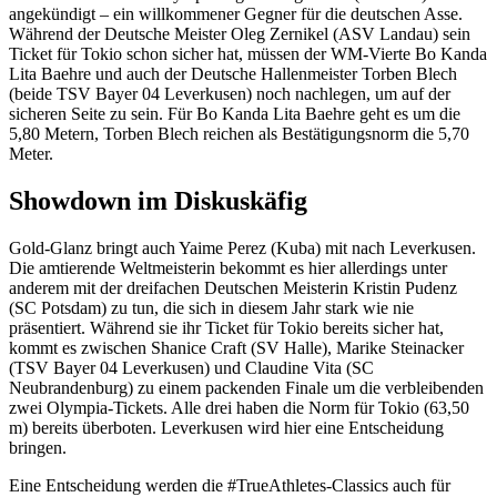
angekündigt – ein willkommener Gegner für die deutschen Asse.
Während der Deutsche Meister Oleg Zernikel (ASV Landau) sein
Ticket für Tokio schon sicher hat, müssen der WM-Vierte Bo Kanda
Lita Baehre und auch der Deutsche Hallenmeister Torben Blech
(beide TSV Bayer 04 Leverkusen) noch nachlegen, um auf der
sicheren Seite zu sein. Für Bo Kanda Lita Baehre geht es um die
5,80 Metern, Torben Blech reichen als Bestätigungsnorm die 5,70
Meter.
Showdown im Diskuskäfig
Gold-Glanz bringt auch Yaime Perez (Kuba) mit nach Leverkusen.
Die amtierende Weltmeisterin bekommt es hier allerdings unter
anderem mit der dreifachen Deutschen Meisterin Kristin Pudenz
(SC Potsdam) zu tun, die sich in diesem Jahr stark wie nie
präsentiert. Während sie ihr Ticket für Tokio bereits sicher hat,
kommt es zwischen Shanice Craft (SV Halle), Marike Steinacker
(TSV Bayer 04 Leverkusen) und Claudine Vita (SC
Neubrandenburg) zu einem packenden Finale um die verbleibenden
zwei Olympia-Tickets. Alle drei haben die Norm für Tokio (63,50
m) bereits überboten. Leverkusen wird hier eine Entscheidung
bringen.
Eine Entscheidung werden die #TrueAthletes-Classics auch für