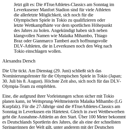
Jetzt gilt es: Die #TrueAthletes-Classics am Sonntag im
Leverkusener Manfort Stadion sind für viele Athleten
die allerletzte Möglichkeit, sich noch für die
Olympischen Spiele in Tokio zu qualifizieren oder
letzte Wettkampfhärte vor dem sportlichen Höhepunkt
des Jahres zu holen. Angekündigt haben sich neben
klangvollen Namen wie Malaika Mihambo, Thiago
Braz oder Gianmarco Tamberi auch hoffnungsvolle
DLV-Athleten, die in Leverkusen noch den Weg nach
Tokio einschlagen wollen.
Alexandra Dersch
Die Uhr tickt. Am Dienstag (29. Juni) schließt sich das
Nominierungsfenster für die Olympischen Spiele in Tokio (Japan;
30. Juli bis 8. August). Höchste Zeit also, sich noch für das DLV-
Olympia-Team zu empfehlen.
Eine, die aufgrund ihrer Vorleistungen schon sicher mit Tokio
planen kann, ist Weitsprung-Weltmeisterin Malaika Mihambo (LG
Kurpfalz). Für die 27-Jährige sind die #TrueAthletes-Classics am
Sonntag in Leverkusen ein Härtetest. Gleich in zwei Wettbewerben
geht die Ausnahme-Athletin an den Start. Über 100 Meter bekommt
es Deutschlands Sportlerin des Jahres, die als eine der schnellsten
Springerinnen der Welt gilt, unter anderem mit der Deutschen