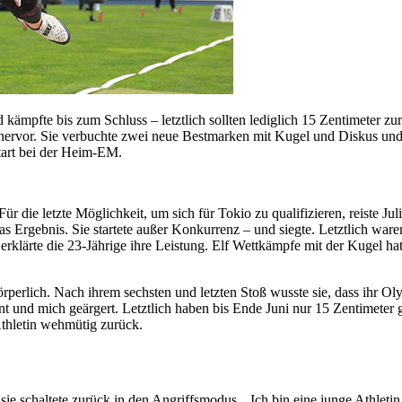
 kämpfte bis zum Schluss – letztlich sollten lediglich 15 Zentimeter 
on hervor. Sie verbuchte zwei neue Bestmarken mit Kugel und Diskus un
tart bei der Heim-EM.
Für die letzte Möglichkeit, um sich für Tokio zu qualifizieren, reiste 
r das Ergebnis. Sie startete außer Konkurrenz – und siegte. Letztlich w
rklärte die 23-Jährige ihre Leistung. Elf Wettkämpfe mit der Kugel ha
örperlich. Nach ihrem sechsten und letzten Stoß wusste sie, dass ihr O
und mich geärgert. Letztlich haben bis Ende Juni nur 15 Zentimeter g
 Athletin wehmütig zurück.
sie schaltete zurück in den Angriffsmodus. „Ich bin eine junge Athleti