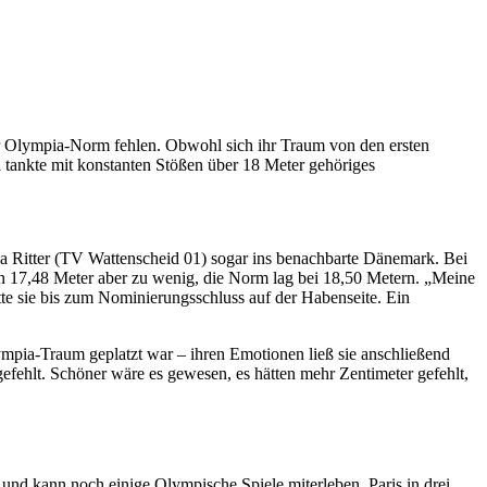
zur Olympia-Norm fehlen. Obwohl sich ihr Traum von den ersten
d tankte mit konstanten Stößen über 18 Meter gehöriges
Julia Ritter (TV Wattenscheid 01) sogar ins benachbarte Dänemark. Bei
aren 17,48 Meter aber zu wenig, die Norm lag bei 18,50 Metern. „Meine
tte sie bis zum Nominierungsschluss auf der Habenseite. Ein
lympia-Traum geplatzt war – ihren Emotionen ließ sie anschließend
efehlt. Schöner wäre es gewesen, es hätten mehr Zentimeter gefehlt,
n und kann noch einige Olympische Spiele miterleben. Paris in drei