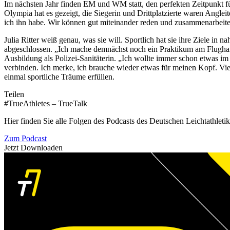
Im nächsten Jahr finden EM und WM statt, den perfekten Zeitpunkt für
Olympia hat es gezeigt, die Siegerin und Drittplatzierte waren Angleite
ich ihn habe. Wir können gut miteinander reden und zusammenarbeiten
Julia Ritter weiß genau, was sie will. Sportlich hat sie ihre Ziele in 
abgeschlossen. „Ich mache demnächst noch ein Praktikum am Flughafen
Ausbildung als Polizei-Sanitäterin. „Ich wollte immer schon etwas i
verbinden. Ich merke, ich brauche wieder etwas für meinen Kopf. Viell
einmal sportliche Träume erfüllen.
Teilen
#TrueAthletes – TrueTalk
Hier finden Sie alle Folgen des Podcasts des Deutschen Leichtathleti
Zum Podcast
Jetzt Downloaden