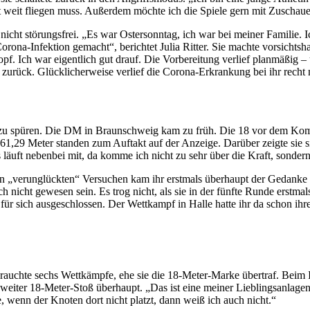
icht weit fliegen muss. Außerdem möchte ich die Spiele gern mit Zusch
icht störungsfrei. „Es war Ostersonntag, ich war bei meiner Familie.
ona-Infektion gemacht“, berichtet Julia Ritter. Sie machte vorsichtshal
. Ich war eigentlich gut drauf. Die Vorbereitung verlief planmäßig – 
h zurück. Glücklicherweise verlief die Corona-Erkrankung bei ihr recht 
zu spüren. Die DM in Braunschweig kam zu früh. Die 18 vor dem Komma
1,29 Meter standen zum Auftakt auf der Anzeige. Darüber zeigte sie sic
läuft nebenbei mit, da komme ich nicht zu sehr über die Kraft, sonder
en „verunglückten“ Versuchen kam ihr erstmals überhaupt der Gedank
noch nicht gewesen sein. Es trog nicht, als sie in der fünfte Runde erstm
für sich ausgeschlossen. Der Wettkampf in Halle hatte ihr da schon ihre
rauchte sechs Wettkämpfe, ehe sie die 18-Meter-Marke übertraf. Beim I
zweiter 18-Meter-Stoß überhaupt. „Das ist eine meiner Lieblingsanlagen.
e, wenn der Knoten dort nicht platzt, dann weiß ich auch nicht.“