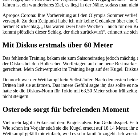
Jahren ist ein wunderbares Ziel, es liegt in der Nähe, sodass man n
Apropos Corona: Ihre Vorbereitung auf den Olympia-Sommer verlief n
verstopft. Zu dem Zeitpunkt habe ich mir keine Gedanken über eine Cor
herber Rückschlag. „Das waren zwei harte Wochen – auch für den Kopf
kommt plötzlich dieser Schlag, der dich zurückwirft“, erinnert sie sic
Mit Diskus erstmals über 60 Meter
Das fehlende Training bekam sie zum Saisoneinstieg jedoch mächtig 
der Diskus bei den Halleschen Werfertagen auf eine neue Bestmarke: 6
gerechnet. Mein Schwerpunkt im Training liegt auf der Kugel. Diskus 
Dennoch war der Wettkampf kein Selbstläufer. Nach den ersten beid
Dritten ließ sie aufatmen. Das innere Gefühl sagte ihr, das sollte es 
hatte sie die Diskus-Norm für Tokio mit 63,50 Meter schon frühzeitig 
nicht steigern.
Osterode sorgt für befreienden Moment
Viel mehr lag ihr Fokus auf dem Kugelstoßen. Ein Geduldsspiel. Es b
Wie schon im Vorjahr stieß sie die Kugel erneut auf 18,14 Meter, ihr 
Wettkampf gefällt mir einfach, weil es sehr familiär zugeht. Ich wusst