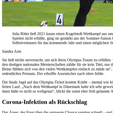
Julia Ritter ließ 2021 kaum einen Kugelstoß-Wettkampf aus und
Spielen nicht erfüllte, ging sie gestärkt aus der Sommer-Sais
Selbstvertrauen für das kommende Jahr und einen möglichen S
Sandra Arm
Sie ließ nichts unversucht, um sich ihren Olympia-Traum zu erfüllen. 
den dortigen nationalen Meisterschaften zählte für sie kein Titel, nu
Beine fühlten sich von den vielen Wettkämpfen einfach zu müde an“, e
ordentliches Pensum. Der erhoffte Ausrutscher nach oben fehlte.
Die finale Jagd auf das Olympia-Ticket kostete Kräfte – mental wie k
freien Lauf. „Nach dem Wettkampf in Dänemark habe ich sehr geweint 
dann hätte es nicht so wehgetan“, blickt die sonst eher froh gelaunte
Corona-Infektion als Rückschlag
Der Ärger, der Frust über die verpasste Chance verging schnell – und 