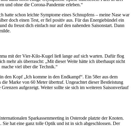
auern und ohne die Corona-Pandemie erleben.“
 Ich hatte schon leichte Symptome eines Schnupfens – meine Nase war
ber doch einen Test, er fiel positiv aus. Für das Energiebündel ein
und du freust dich einfach nur auf den nahenden Saisonstart. Dann
milde.
 mit der Vier-Kilo-Kugel ließ lange auf sich warten. Dafür flog
h mehr als überrascht: „Mit dieser Weite hätte ich überhaupt nicht
n mache viel über die Technik.“
e in den Kopf „Ich komme in den Endkampf“. Ein 58er aus dem
als die Marke von 60 Meter übertraf. Ungeachtet dieser Bestleistung
 Grenzen aufgezeigt. Weiter sollte sie sich im weiteren Saisonverlauf
nternationalen Sparkassenmeeting in Osterode platzte der Knoten.
 Sie hat eine ganz tolle Optik und ist in sich abgeschlossen. Der