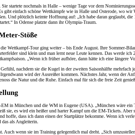
Sie startete nochmals in Halle – wenige Tage vor dem Nominierungssch
„Es gibt einfach schöne Wettkämpfe wie in Halle und Osterode, wo wir
ßen. Und plötzlich keimte Hoffnung auf: „Ich habe daran geglaubt, die
tartet.“ In Odense platzte dann ihr Olympia-Traum.
-Meter-Stöße
 die Wettkampf-Tour ging weiter – bis Ende August. Ihre Sommer-Bilanz
tarterfelder sind klein und man lernt neue Leute kennen. Das werde ic
tkampfsaison. „Wenn ich früher aufhöre, dann hätte ich eine längere Vo
en Gefühl, nachdem sie die Kugel in der zweiten Saisonhälfte mehrfach 
. Irgendwann wird der Ausreißer kommen. Nächstes Jahr, wenn der Anfang 
oss die Natur und die Ruhe. Einfach mal für sich die freie Zeit genie
ellung
Heim-EM in München und die WM in Eugene (USA). „München wäre ein T
weiß sie, es wird ein heißer und harter Kampf um die EM-Tickets. Aber s
und hoffe, dass ich dann einen der Startplätze bekomme. Wenn ich verle
 das als Angleiterin.
 Auch wenn sie im Training gelegentlich mal dreht. „Sich umzustellen, 