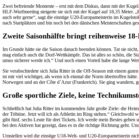
Zwei befreiende Momente – erst mit dem Diskus, dann mit der Kugel. 
HLF-Wurfmeeting steigerte sie sich mit der Kugel auf 18,35 Meter. 
auch sehr gerne“, sagt die einstige U20-Europameisterin im Kugelsto
nach Startplätzen und bin noch bei den dänischen Meisterschaften ges
Zweite Saisonhälfte bringt reihenweise 18
Im Grunde hätte sie die Saison danach beenden können. Tat sie nicht,
mag einfach auch die Dorf-Wettkämpfe. Das ist alles so schön, die S
umso sicherer werde ich.“ Und noch einen Vorteil habe die lange Wet
Sie verabschiedete sich Julia Ritter in die Off-Season mit einem gut
ist mir viel wichtiger, als wenn ich einmal die Norm übertroffen hätte
Norwegen und an der Côte d´Azur (Frankreich). Sie ging wandern, gen
Große sportliche Ziele, keine Technikumst
Schließlich hat Julia Ritter im kommenden Jahr große Ziele: die 
der Tribüne. Jetzt will ich als Athletin im Ring stehen.“ Gleichwohl 
gibt fünf, sechs Leute für drei Tickets. Ich werde mein Bestes geben 
bei den Aktiven hat gezeigt, dass es in die richtige Richtung geht. Und
Umstellen wird die einstige U18-Welt- und U20-Europameisterin nicht.