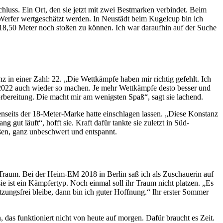
luss. Ein Ort, den sie jetzt mit zwei Bestmarken verbindet. Beim
 Werfer wertgeschätzt werden. In Neustädt beim Kugelcup bin ich
 18,50 Meter noch stoßen zu können. Ich war daraufhin auf der Suche
 in einer Zahl: 22. „Die Wettkämpfe haben mir richtig gefehlt. Ich
h 2022 auch wieder so machen. Je mehr Wettkämpfe desto besser und
rbereitung. Die macht mir am wenigsten Spaß“, sagt sie lachend.
jenseits der 18-Meter-Marke hatte einschlagen lassen. „Diese Konstanz
gut läuft“, hofft sie. Kraft dafür tankte sie zuletzt in Süd-
ßen, ganz unbeschwert und entspannt.
raum. Bei der Heim-EM 2018 in Berlin saß ich als Zuschauerin auf
ie ist ein Kämpfertyp. Noch einmal soll ihr Traum nicht platzen. „Es
tzungsfrei bleibe, dann bin ich guter Hoffnung.“ Ihr erster Sommer
das funktioniert nicht von heute auf morgen. Dafür braucht es Zeit.