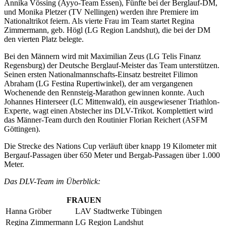
Annika Vössing (Ayyo-Team Essen), Fünfte bei der Berglauf-DM,
und Monika Pletzer (TV Nellingen) werden ihre Premiere im
Nationaltrikot feiern. Als vierte Frau im Team startet Regina
Zimmermann, geb. Högl (LG Region Landshut), die bei der DM
den vierten Platz belegte.
Bei den Männern wird mit Maximilian Zeus (LG Telis Finanz
Regensburg) der Deutsche Berglauf-Meister das Team unterstützen.
Seinen ersten Nationalmannschafts-Einsatz bestreitet Filimon
Abraham (LG Festina Rupertiwinkel), der am vergangenen
Wochenende den Rennsteig-Marathon gewinnen konnte. Auch
Johannes Hinterseer (LC Mittenwald), ein ausgewiesener Triathlon-
Experte, wagt einen Abstecher ins DLV-Trikot. Komplettiert wird
das Männer-Team durch den Routinier Florian Reichert (ASFM
Göttingen).
Die Strecke des Nations Cup verläuft über knapp 19 Kilometer mit
Bergauf-Passagen über 650 Meter und Bergab-Passagen über 1.000
Meter.
Das DLV-Team im Überblick:
FRAUEN
Hanna Gröber
LAV Stadtwerke Tübingen
Regina Zimmermann
LG Region Landshut