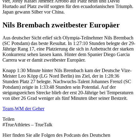
vier, Jordy Rafael Jimenez Arrobo auf Platz neun und David
Hurtado auf Platz zwölf sorgten für den ecuadorianischen Triumph.
Japan gewann Silber vor China.
Nils Brembach zweitbester Europäer
Aus deutscher Sicht erlief sich Olympia-Teilnehmer Nils Brembach
(SC Potsdam) das beste Resultat. In 1:27:10 Stunden belegte der 29-
Jährige Rang 17, eine Platzierung die sich in Anbetracht der starken
Konkurrenz sehen lassen kann. Hinter dem Spanier Diego Garcia
Carrera war er damit zweitbester Europäer.
Knapp 1:30 Minute hinter Nils Brembach kam der Deutsche Vize-
Meister Leo Köpp (LG Nord Berlin) ins Ziel, der in 1:28:36
Stunden Platz 27 belegte. Nachwuchs-Talent Johannes Frenzl (SC
Potsdam) zeigte in 1:33:48 Stunden sein Potential. Auf der
steigungsreichen Strecke blieb der erst 20-Jährige bei Temperaturen
von über 26 Grad weniger als fünf Minuten über seiner Bestzeit.
Team-WM der Geher
Teilen
#TrueAthletes – TrueTalk
Hier finden Sie alle Folgen des Podcasts des Deutschen