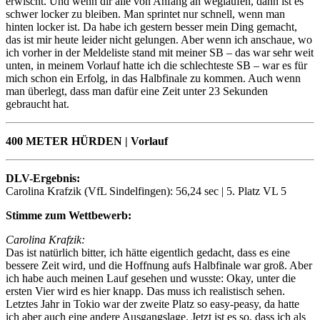
erwischt. Und wenn dir alle von Anfang an weglaufen, dann ist es
schwer locker zu bleiben. Man sprintet nur schnell, wenn man
hinten locker ist. Da habe ich gestern besser mein Ding gemacht,
das ist mir heute leider nicht gelungen. Aber wenn ich anschaue, wo
ich vorher in der Meldeliste stand mit meiner SB – das war sehr weit
unten, in meinem Vorlauf hatte ich die schlechteste SB – war es für
mich schon ein Erfolg, in das Halbfinale zu kommen. Auch wenn
man überlegt, dass man dafür eine Zeit unter 23 Sekunden
gebraucht hat.
400 METER HÜRDEN | Vorlauf
DLV-Ergebnis:
Carolina Krafzik (VfL Sindelfingen): 56,24 sec | 5. Platz VL 5
Stimme zum Wettbewerb:
Carolina Krafzik:
Das ist natürlich bitter, ich hätte eigentlich gedacht, dass es eine
bessere Zeit wird, und die Hoffnung aufs Halbfinale war groß. Aber
ich habe auch meinen Lauf gesehen und wusste: Okay, unter die
ersten Vier wird es hier knapp. Das muss ich realistisch sehen.
Letztes Jahr in Tokio war der zweite Platz so easy-peasy, da hatte
ich aber auch eine andere Ausgangslage. Jetzt ist es so, dass ich als