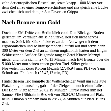
zehn der europäischen Bestenliste, setzte knapp 1.000 Meter vor
dem Ziel an zu einer Tempoverschärfung und riss gleich eine Lücke
zwischen sich und dem großen Favoriten Crippa.
Nach Bronze nun Gold
Doch der EM-Dritte von Berlin blieb cool. Den Blick gen Boden
gerichtet, im Vertrauen auf seine Stärke, ließ sich nicht nervös
machen. Stück für Stück rückte er zu dem Norweger mit dem
ergonomischen und so kraftsparenden Laufstil auf und setzte dann
300 Meter vor dem Ziel an zu einem unglaublich harten und langen
Schlusssprint. Auf der Zielgerade rang er Zerei Kbrom Mezngi
nieder und holte sich in 27:46,13 Minuten nach EM-Bronze über die
5.000 Meter nun seinen ersten großen Titel. Silber geht an
Norwegen mit Zerei Kbrom Mezngi (27:46,94 min, PB) vor Yann
Schrub aus Frankreich (27:47,13 min, PB).
Hinter diesem Trio kämpfte der Wattenscheider Voigt um eine gute
Platzierung, knautschte, gab auf der Zielgerade noch einmal alles.
Der Lohn: Platz acht in 28:02,19 Minuten. Direkt hinter ihm lief
Samuel Fitwi Sibhatu in Bestzeit von 28:03,92 Minuten auf Platz
neun. Filimon Abraham kam in 28:53,54 Minuten auf Platz 19 ins
Ziel.