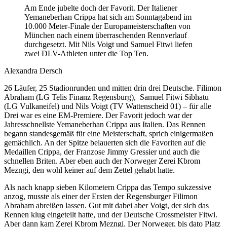
Am Ende jubelte doch der Favorit. Der Italiener
Yemaneberhan Crippa hat sich am Sonntagabend im
10.000 Meter-Finale der Europameisterschaften von
München nach einem überraschenden Rennverlauf
durchgesetzt. Mit Nils Voigt und Samuel Fitwi liefen
zwei DLV-Athleten unter die Top Ten.
Alexandra Dersch
26 Läufer, 25 Stadionrunden und mitten drin drei Deutsche. Filimon
Abraham (LG Telis Finanz Regensburg), Samuel Fitwi Sibhatu
(LG Vulkaneifel) und Nils Voigt (TV Wattenscheid 01) – für alle
Drei war es eine EM-Premiere. Der Favorit jedoch war der
Jahresschnellste Yemaneberhan Crippa aus Italien. Das Rennen
begann standesgemäß für eine Meisterschaft, sprich einigermaßen
gemächlich. An der Spitze belauerten sich die Favoriten auf die
Medaillen Crippa, der Franzose Jimmy Gressier und auch die
schnellen Briten. Aber eben auch der Norweger Zerei Kbrom
Mezngi, den wohl keiner auf dem Zettel gehabt hatte.
Als nach knapp sieben Kilometern Crippa das Tempo sukzessive
anzog, musste als einer der Ersten der Regensburger Filimon
Abraham abreißen lassen. Gut mit dabei aber Voigt, der sich das
Rennen klug eingeteilt hatte, und der Deutsche Crossmeister Fitwi.
Aber dann kam Zerei Kbrom Mezngi. Der Norweger, bis dato Platz