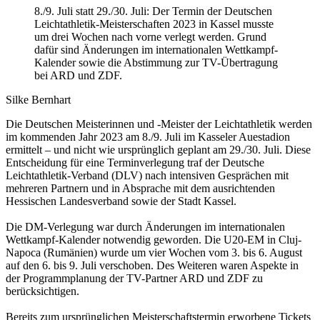
8./9. Juli statt 29./30. Juli: Der Termin der Deutschen
Leichtathletik-Meisterschaften 2023 in Kassel musste
um drei Wochen nach vorne verlegt werden. Grund
dafür sind Änderungen im internationalen Wettkampf-
Kalender sowie die Abstimmung zur TV-Übertragung
bei ARD und ZDF.
Silke Bernhart
Die Deutschen Meisterinnen und -Meister der Leichtathletik werden
im kommenden Jahr 2023 am 8./9. Juli im Kasseler Auestadion
ermittelt – und nicht wie ursprünglich geplant am 29./30. Juli. Diese
Entscheidung für eine Terminverlegung traf der Deutsche
Leichtathletik-Verband (DLV) nach intensiven Gesprächen mit
mehreren Partnern und in Absprache mit dem ausrichtenden
Hessischen Landesverband sowie der Stadt Kassel.
Die DM-Verlegung war durch Änderungen im internationalen
Wettkampf-Kalender notwendig geworden. Die U20-EM in Cluj-
Napoca (Rumänien) wurde um vier Wochen vom 3. bis 6. August
auf den 6. bis 9. Juli verschoben. Des Weiteren waren Aspekte in
der Programmplanung der TV-Partner ARD und ZDF zu
berücksichtigen.
Bereits zum ursprünglichen Meisterschaftstermin erworbene Tickets