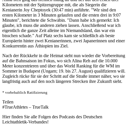
Kilometern mit der Spitzengruppe mit, die als Siegerin die
Kenianerin Joy Cheptoyek (30:47 min) anführte. "Wir sind den
ersten Kilometer in 3 Minuten gelaufen und die ersten drei in 9:07
Minuten", berichtete die Schwäbin. "Dann habe ich gemerkt: Ich
glaube, ich muss die anderen ziehen lassen. Anschließend war ich
eigentlich die ganze Zeit alleine im Niemandsland, das war ein
bisschen schade." Auf Platz sechs kam sie schließlich als beste
Europäerin hinter zwei Kenianerinnen, zwei Japanerinnen und einer
Konkurrentin aus Äthiopien ins Ziel.
Nach der Rückkehr in die Heimat steht nun wieder die Vorbereitung
auf die Bahnsaison im Fokus, wo sich Alina Reh auf die 10.000
Meter konzentrieren und über das World Ranking für die WM im
Sommer in Budapest (Ungarn; 19. bis 27. August) qualifizieren will.
Zugleich rücke für sie der Schritt auf die Straße immer näher, wo sie
langfristig auch auf den noch längeren Strecken ihre Zukunft sieht.
* vorbehaltlich Ratifizierung
Teilen
#TrueAthletes – TrueTalk
Hier finden Sie alle Folgen des Podcasts des Deutschen
Leichtathletik-Verbandes!