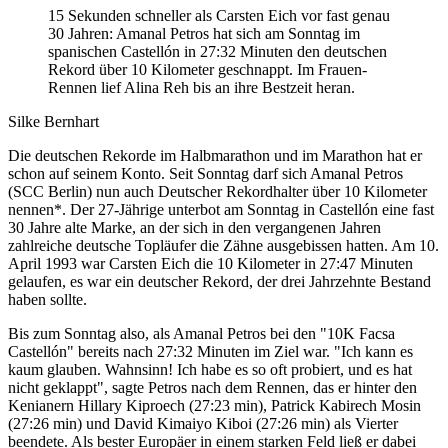
15 Sekunden schneller als Carsten Eich vor fast genau
30 Jahren: Amanal Petros hat sich am Sonntag im
spanischen Castellón in 27:32 Minuten den deutschen
Rekord über 10 Kilometer geschnappt. Im Frauen-
Rennen lief Alina Reh bis an ihre Bestzeit heran.
Silke Bernhart
Die deutschen Rekorde im Halbmarathon und im Marathon hat er
schon auf seinem Konto. Seit Sonntag darf sich Amanal Petros
(SCC Berlin) nun auch Deutscher Rekordhalter über 10 Kilometer
nennen*. Der 27-Jährige unterbot am Sonntag in Castellón eine fast
30 Jahre alte Marke, an der sich in den vergangenen Jahren
zahlreiche deutsche Topläufer die Zähne ausgebissen hatten. Am 10.
April 1993 war Carsten Eich die 10 Kilometer in 27:47 Minuten
gelaufen, es war ein deutscher Rekord, der drei Jahrzehnte Bestand
haben sollte.
Bis zum Sonntag also, als Amanal Petros bei den "10K Facsa
Castellón" bereits nach 27:32 Minuten im Ziel war. "Ich kann es
kaum glauben. Wahnsinn! Ich habe es so oft probiert, und es hat
nicht geklappt", sagte Petros nach dem Rennen, das er hinter den
Kenianern Hillary Kiproech (27:23 min), Patrick Kabirech Mosin
(27:26 min) und David Kimaiyo Kiboi (27:26 min) als Vierter
beendete. Als bester Europäer in einem starken Feld ließ er dabei