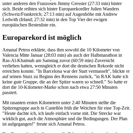
unter anderen den Franzosen Jimmy Gressier (27:33 min) hinter
sich. Beide reihten sich hinter Europarekordler Julien Wanders
(Schweiz/Frankreich; 27:13 min) auf Augenhöhe mit Andrew
Ledwith (Irland; 27:32 min) in den Top Vier der ewigen
europäischen Bestenliste ein.
Europarekord ist möglich
Amanal Petros erklärte, dass ihm sowohl die 10 Kilometer von
Valencia Mitte Januar (28:03 min) als auch der Halbmarathon in
Ras-Al-Khaimah am Samstag zuvor (60:59 min) Zuversicht
verliehen hatten, wenngleich er dort die deutschen Rekorde nicht
erreichen konnte. "In Barcelona war der Start vermasselt", blickte er
auf seinen Sturz zu Beginn des Rennens zurück, "in RAK hatte ich
keine gute Gruppe, die an der Spitze waren so schnell." So hatte er
dort die 10-Kilometer-Marke schon nach etwa 27:50 Minuten
passiert.
Mit rasanten ersten Kilometern unter 2:40 Minuten stellte die
Spitzengruppe auch in Castellón früh die Weichen für eine Top-Zeit.
"Heute dachte ich, ich laufe einfach vorne mit. Die Strecke war
wirklich gut, auch die Atmosphäre und die Bedingungen. Der Plan
ist aufgegangen!" freute sich Amanal Petros.