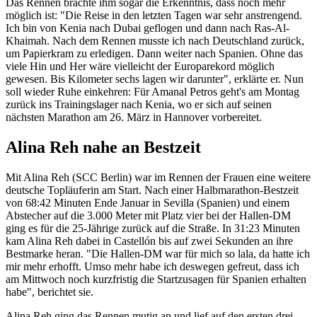
Das Rennen brachte ihm sogar die Erkenntnis, dass noch mehr
möglich ist: "Die Reise in den letzten Tagen war sehr anstrengend.
Ich bin von Kenia nach Dubai geflogen und dann nach Ras-Al-
Khaimah. Nach dem Rennen musste ich nach Deutschland zurück,
um Papierkram zu erledigen. Dann weiter nach Spanien. Ohne das
viele Hin und Her wäre vielleicht der Europarekord möglich
gewesen. Bis Kilometer sechs lagen wir darunter", erklärte er. Nun
soll wieder Ruhe einkehren: Für Amanal Petros geht's am Montag
zurück ins Trainingslager nach Kenia, wo er sich auf seinen
nächsten Marathon am 26. März in Hannover vorbereitet.
Alina Reh nahe an Bestzeit
Mit Alina Reh (SCC Berlin) war im Rennen der Frauen eine weitere
deutsche Topläuferin am Start. Nach einer Halbmarathon-Bestzeit
von 68:42 Minuten Ende Januar in Sevilla (Spanien) und einem
Abstecher auf die 3.000 Meter mit Platz vier bei der Hallen-DM
ging es für die 25-Jährige zurück auf die Straße. In 31:23 Minuten
kam Alina Reh dabei in Castellón bis auf zwei Sekunden an ihre
Bestmarke heran. "Die Hallen-DM war für mich so lala, da hatte ich
mir mehr erhofft. Umso mehr habe ich deswegen gefreut, dass ich
am Mittwoch noch kurzfristig die Startzusagen für Spanien erhalten
habe", berichtet sie.
Alina Reh ging das Rennen mutig an und lief auf den ersten drei