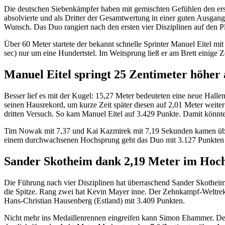
Die deutschen Siebenkämpfer haben mit gemischten Gefühlen den ers
absolvierte und als Dritter der Gesamtwertung in einer guten Ausga
Wunsch. Das Duo rangiert nach den ersten vier Disziplinen auf den P
Über 60 Meter startete der bekannt schnelle Sprinter Manuel Eitel 
sec) nur um eine Hundertstel. Im Weitsprung ließ er am Brett einige Z
Manuel Eitel springt 25 Zentimeter höher 
Besser lief es mit der Kugel: 15,27 Meter bedeuteten eine neue Hallen
seinen Hausrekord, um kurze Zeit später diesen auf 2,01 Meter weite
dritten Versuch. So kam Manuel Eitel auf 3.429 Punkte. Damit könnte
Tim Nowak mit 7,37 und Kai Kazmirek mit 7,19 Sekunden kamen über
einem durchwachsenen Hochsprung geht das Duo mit 3.127 Punkten (
Sander Skotheim dank 2,19 Meter im Hoc
Die Führung nach vier Disziplinen hat überraschend Sander Skotheim
die Spitze. Rang zwei hat Kevin Mayer inne. Der Zehnkampf-Weltreko
Hans-Christian Hausenberg (Estland) mit 3.409 Punkten.
Nicht mehr ins Medaillenrennen eingreifen kann Simon Ehammer. Der S