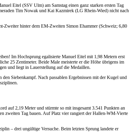
anuel Eitel (SSV Ulm) am Samstag einen ganz starken ersten Tag
inskameraden Tim Nowak und Kai Kazmirek (LG Rhein-Wied) nicht nach
Gesamt-Zweiter hinter dem EM-Zweiten Simon Ehammer (Schweiz; 6,80
leiben! Im Hochsprung egalisierte Manuel Eitel mit 1,98 Metern erst
liche 25 Zentimeter. Beide Male meisterte er die Höhe übrigens im
en und liegt in Lauerstellung auf die Medaillen.
n den Siebenkampf. Nach passablen Ergebnissen mit der Kugel und
ziplinen.
ord auf 2,19 Meter und stürmte so mit insgesamt 3.541 Punkten an
en zweiten Tag bauen. Auf Platz vier rangiert der Hallen-WM-Vierte
plin – drei ungültige Versuche. Beim letzten Sprung landete er