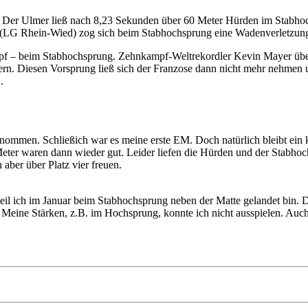
. Der Ulmer ließ nach 8,23 Sekunden über 60 Meter Hürden im Stabho
 (LG Rhein-Wied) zog sich beim Stabhochsprung eine Wadenverletzung 
pf – beim Stabhochsprung. Zehnkampf-Weltrekordler Kevin Mayer über
rn. Diesen Vorsprung ließ sich der Franzose dann nicht mehr nehmen 
.
ommen. Schließich war es meine erste EM. Doch natürlich bleibt ein kl
ter waren dann wieder gut. Leider liefen die Hürden und der Stabhoch
 aber über Platz vier freuen.
weil ich im Januar beim Stabhochsprung neben der Matte gelandet bin.
eine Stärken, z.B. im Hochsprung, konnte ich nicht ausspielen. Auch di