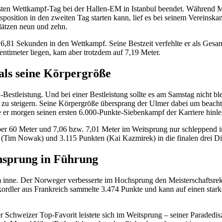
ten Wettkampf-Tag bei der Hallen-EM in Istanbul beendet. Während M
ngsposition in den zweiten Tag starten kann, lief es bei seinem Vere
lätzen neun und zehn.
mit 6,81 Sekunden in den Wettkampf. Seine Bestzeit verfehlte er als 
entimeter liegen, kam aber trotzdem auf 7,19 Meter.
als seine Körpergröße
-Bestleistung. Und bei einer Bestleistung sollte es am Samstag nicht b
r zu steigern. Seine Körpergröße übersprang der Ulmer dabei um beacht
 er morgen seinen ersten 6.000-Punkte-Siebenkampf der Karriere hinleg
 60 Meter und 7,06 bzw. 7,01 Meter im Weitsprung nur schleppend i
Tim Nowak) und 3.115 Punkten (Kai Kazmirek) in die finalen drei Dis
hsprung in Führung
 inne. Der Norweger verbesserte im Hochsprung den Meisterschaftsrek
rdler aus Frankreich sammelte 3.474 Punkte und kann auf einen stark
chweizer Top-Favorit leistete sich im Weitsprung – seiner Paradediszi