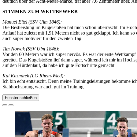
deutlich über der Acht-Meter-Marke, trat aber 7,6 Zentimeter über. 
STIMMEN ZUM WETTBEWERB
Manuel Eitel (SSV Ulm 1846):
Die Bestleistung im Kugelstoßen hat mich schon überrascht. Im Hoch
Anlauf hat zuletzt mit 1,91 Metern nicht so gut geklappt. Ich kann so e
auch super motiviert für den zweiten Tag.
Tim Nowak (SSV Ulm 1846):
Vor den 60 Metern war ich super nervös. Es war der erste Wettkampf 
gerettet. Das Kugelstoßen lief dann super, während ich mir im Hoch
auf den Hürdenlauf, da habe ich gute Fortschritte gemacht.
Kai Kazmirek (LG Rhein-Wied):
Ich bin echt enttäuscht. Denn meine Trainingsleistungen bekomme ich 
Stabhochsprung war auch gut im Training.
Fenster schließen