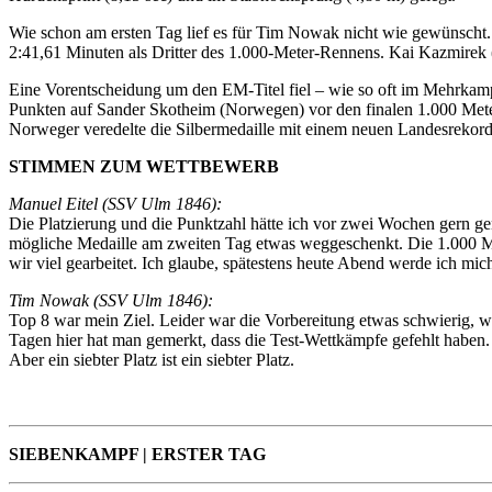
Wie schon am ersten Tag lief es für Tim Nowak nicht wie gewünscht
2:41,61 Minuten als Dritter des 1.000-Meter-Rennens. Kai Kazmirek
Eine Vorentscheidung um den EM-Titel fiel – wie so oft im Mehrkam
Punkten auf Sander Skotheim (Norwegen) vor den finalen 1.000 Mete
Norweger veredelte die Silbermedaille mit einem neuen Landesrekord
STIMMEN ZUM WETTBEWERB
Manuel Eitel (SSV Ulm 1846):
Die Platzierung und die Punktzahl hätte ich vor zwei Wochen gern gen
mögliche Medaille am zweiten Tag etwas weggeschenkt. Die 1.000 Me
wir viel gearbeitet. Ich glaube, spätestens heute Abend werde ich mich
Tim Nowak (SSV Ulm 1846):
Top 8 war mein Ziel. Leider war die Vorbereitung etwas schwierig, 
Tagen hier hat man gemerkt, dass die Test-Wettkämpfe gefehlt haben. M
Aber ein siebter Platz ist ein siebter Platz.
SIEBENKAMPF | ERSTER TAG