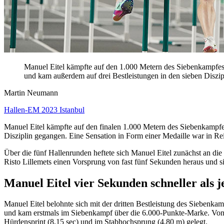
Manuel Eitel kämpfte auf den 1.000 Metern des Siebenkampfes
und kam außerdem auf drei Bestleistungen in den sieben Diszip
Martin Neumann
Hallen-EM 2023 Istanbul
Manuel Eitel kämpfte auf den finalen 1.000 Metern des Siebenkampfes
Disziplin gegangen. Eine Sensation in Form einer Medaille war in Re
Über die fünf Hallenrunden heftete sich Manuel Eitel zunächst an di
Risto Lillemets einen Vorsprung von fast fünf Sekunden heraus und si
Manuel Eitel vier Sekunden schneller als j
Manuel Eitel belohnte sich mit der dritten Bestleistung des Siebenk
und kam erstmals im Siebenkampf über die 6.000-Punkte-Marke. Von d
Hürdensprint (8,15 sec) und im Stabhochsprung (4,80 m) gelegt.