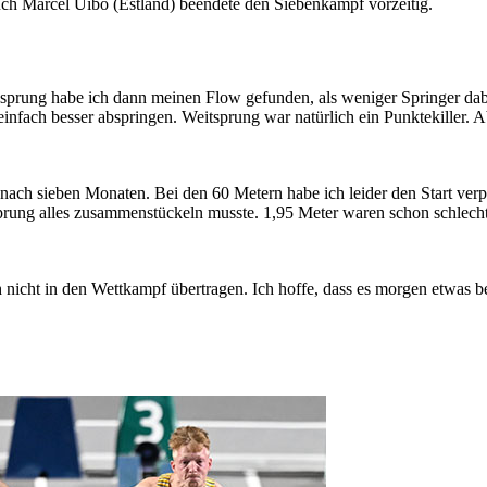
Auch Marcel Uibo (Estland) beendete den Siebenkampf vorzeitig.
sprung habe ich dann meinen Flow gefunden, als weniger Springer dabe
infach besser abspringen. Weitsprung war natürlich ein Punktekiller. Abe
nach sieben Monaten. Bei den 60 Metern habe ich leider den Start ver
sprung alles zusammenstückeln musste. 1,95 Meter waren schon schlech
nicht in den Wettkampf übertragen. Ich hoffe, dass es morgen etwas be