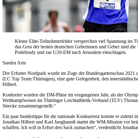
Kleine Elite-Teilnehmerfelder versprechen viel Spannung im 
das Gros der besten deutschen Geherinnen und Geher sind di
Podebrady und zur U20-EM nach Jerusalem einschlagen.
Sandra Arm
Der Erfurter Nordpark wurde im Zuge der Bundesgartenschau 2021 um
(LC Top Team Thüringen), eine gute Gelegenheit, den innerstädtische
Hilbert.
Konkreter wurden die DM-Pläne im vergangenen Jahr, als der Olympi
Wettkampfwesen im Thüringer Leichtathletik-Verband (TLV) Thomas Ge
Strecke zusammengestellt.“
Ein paar Insidertipps für die nationale Konkurrenz konnte er zuletzt i
Jonathan Hilbert und Karl Junghannß startet die WM-Mission vor heim
schaffen. Ich will in Erfurt den Sack zumachen“, verdeutlicht Jonath