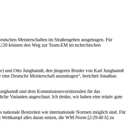
eutschen Meisterschaften im Straßengehen ausgetragen. Für
er U20 können den Weg zur Team-EM im tschechischen
ie) und Otto Junghannß, den jüngeren Bruder von Karl Junghannß
eine Deutsche Meisterschaft auszutragen“, berichtet Jonathan
l Junghannß und dem Kommissionsvorsitzenden für das
e Varianten angeschaut. Ich denke, wir haben eine relativ gute
ass nationale Bestzeiten wie internationale Normen möglich sind. Für
en Wettkampf alles daran setzen, die WM-Norm [2:29:40 h] zu