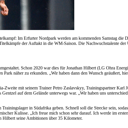
Titelkampf: Im Erfurter Nordpark werden am kommenden Samstag die D
e Titelkämpfe der Auftakt in die WM-Saison. Die Nachwuchstalente d
gestaltet. Schon 2020 war dies für Jonathan Hilbert (LG Ohra Energ
n Park näher zu erkunden. „Wir haben dann den Wunsch geäußert, hier 
a-Zweite mit seinem Trainer Petro Zaslavskyy, Trainingspartner Kar
ntzel auf dem Gelände unterwegs war. „Wir haben uns unterschiedlich
m Trainingslager in Südafrika geben. Schnell soll die Strecke sein, sod
ischer Kulisse. „Ich freue mich schon sehr darauf. Ich werde im erst
an Hilbert seine Ambitionen über 35 Kilometer.