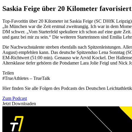
Saskia Feige über 20 Kilometer favorisiert
Top-Favoritin über 20 Kilometer ist Saskia Feige (SC DHfK Leipzig
„In München war die Zeit erstmal zweitrangig. Ich war in dem Moment
DM schwer. „Vom Starterfeld spekuliere ich schon auf eine gute Zeit
und ganz bei mir zu sein.“ Die weiteren Starterinnen sind Emilia 
Die Nachwuchstalente streben ebenfalls nach Spitzenleistungen. Allen
August) empfehlen kann. Das deutsche Spitzenduo Lena Sonntag (SC 
EM-Richtwert (51:00 min). Genauso wie Arvid Kockel. Der Hallenser 
Altersklasse tiefer gehören die Potsdamer Lara Jolie Feigl und Nick Jo
Teilen
#TrueAthletes – TrueTalk
Hier finden Sie alle Folgen des Podcasts des Deutschen Leichtathleti
Zum Podcast
Jetzt Downloaden