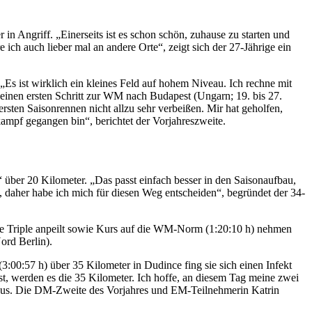
 Angriff. „Einerseits ist es schon schön, zuhause zu starten und
 ich auch lieber mal an andere Orte“, zeigt sich der 27-Jährige ein
s ist wirklich ein kleines Feld auf hohem Niveau. Ich rechne mit
 einen ersten Schritt zur WM nach Budapest (Ungarn; 19. bis 27.
rsten Saisonrennen nicht allzu sehr verbeißen. Mir hat geholfen,
tkampf gegangen bin“, berichtet der Vorjahreszweite.
 über 20 Kilometer. „Das passt einfach besser in den Saisonaufbau,
, daher habe ich mich für diesen Weg entscheiden“, begründet der 34-
ale Triple anpeilt sowie Kurs auf die WM-Norm (1:20:10 h) nehmen
ord Berlin).
3:00:57 h) über 35 Kilometer in Dudince fing sie sich einen Infekt
 ist, werden es die 35 Kilometer. Ich hoffe, an diesem Tag meine zwei
oraus. Die DM-Zweite des Vorjahres und EM-Teilnehmerin Katrin