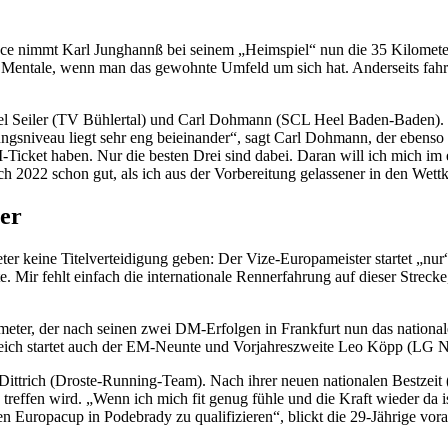
e nimmt Karl Junghannß bei seinem „Heimspiel“ nun die 35 Kilometer in
das Mentale, wenn man das gewohnte Umfeld um sich hat. Anderseits fahre
iel Seiler (TV Bühlertal) und Carl Dohmann (SCL Heel Baden-Baden). „E
ngsniveau liegt sehr eng beieinander“, sagt Carl Dohmann, der ebenso
Ticket haben. Nur die besten Drei sind dabei. Daran will ich mich im e
uch 2022 schon gut, als ich aus der Vorbereitung gelassener in den Wet
ter
r keine Titelverteidigung geben: Der Vize-Europameister startet „nur“
Mir fehlt einfach die internationale Rennerfahrung auf dieser Strecke
lometer, der nach seinen zwei DM-Erfolgen in Frankfurt nun das nation
reich startet auch der EM-Neunte und Vorjahreszweite Leo Köpp (LG N
ittrich (Droste-Running-Team). Nach ihrer neuen nationalen Bestzeit (
ng treffen wird. „Wenn ich mich fit genug fühle und die Kraft wieder da
en Europacup in Podebrady zu qualifizieren“, blickt die 29-Jährige v