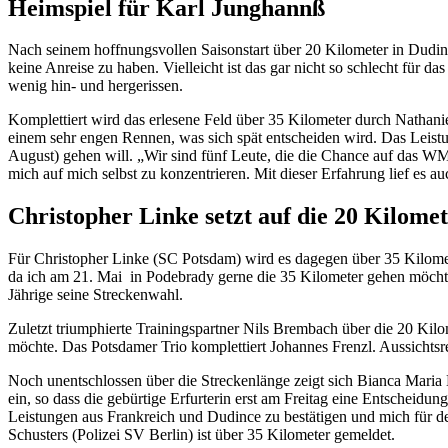
Heimspiel für Karl Junghannß
Nach seinem hoffnungsvollen Saisonstart über 20 Kilometer in Dudinc
keine Anreise zu haben. Vielleicht ist das gar nicht so schlecht für 
wenig hin- und hergerissen.
Komplettiert wird das erlesene Feld über 35 Kilometer durch Nathan
einem sehr engen Rennen, was sich spät entscheiden wird. Das Leistu
August) gehen will. „Wir sind fünf Leute, die die Chance auf das WM-
mich auf mich selbst zu konzentrieren. Mit dieser Erfahrung lief es a
Christopher Linke setzt auf die 20 Kilome
Für Christopher Linke (SC Potsdam) wird es dagegen über 35 Kilomete
da ich am 21. Mai in Podebrady gerne die 35 Kilometer gehen möchte. 
Jährige seine Streckenwahl.
Zuletzt triumphierte Trainingspartner Nils Brembach über die 20 Ki
möchte. Das Potsdamer Trio komplettiert Johannes Frenzl. Aussichts
Noch unentschlossen über die Streckenlänge zeigt sich Bianca Maria D
ein, so dass die gebürtige Erfurterin erst am Freitag eine Entscheidu
Leistungen aus Frankreich und Dudince zu bestätigen und mich für d
Schusters (Polizei SV Berlin) ist über 35 Kilometer gemeldet.