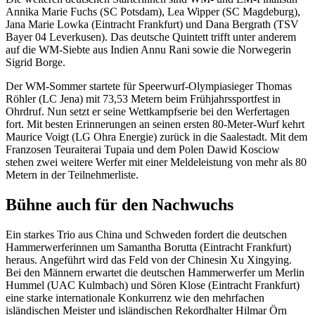
Annika Marie Fuchs (SC Potsdam), Lea Wipper (SC Magdeburg),
Jana Marie Lowka (Eintracht Frankfurt) und Dana Bergrath (TSV
Bayer 04 Leverkusen). Das deutsche Quintett trifft unter anderem
auf die WM-Siebte aus Indien Annu Rani sowie die Norwegerin
Sigrid Borge.
Der WM-Sommer startete für Speerwurf-Olympiasieger Thomas
Röhler (LC Jena) mit 73,53 Metern beim Frühjahrssportfest in
Ohrdruf. Nun setzt er seine Wettkampfserie bei den Werfertagen
fort. Mit besten Erinnerungen an seinen ersten 80-Meter-Wurf kehrt
Maurice Voigt (LG Ohra Energie) zurück in die Saalestadt. Mit dem
Franzosen Teuraiterai Tupaia und dem Polen Dawid Kosciow
stehen zwei weitere Werfer mit einer Meldeleistung von mehr als 80
Metern in der Teilnehmerliste.
Bühne auch für den Nachwuchs
Ein starkes Trio aus China und Schweden fordert die deutschen
Hammerwerferinnen um Samantha Borutta (Eintracht Frankfurt)
heraus. Angeführt wird das Feld von der Chinesin Xu Xingying.
Bei den Männern erwartet die deutschen Hammerwerfer um Merlin
Hummel (UAC Kulmbach) und Sören Klose (Eintracht Frankfurt)
eine starke internationale Konkurrenz wie den mehrfachen
isländischen Meister und isländischen Rekordhalter Hilmar Örn