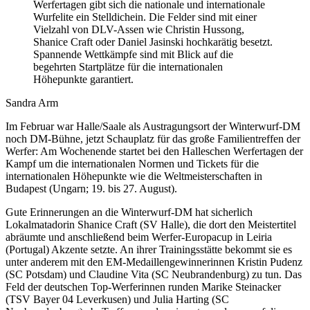
Werfertagen gibt sich die nationale und internationale
Wurfelite ein Stelldichein. Die Felder sind mit einer
Vielzahl von DLV-Assen wie Christin Hussong,
Shanice Craft oder Daniel Jasinski hochkarätig besetzt.
Spannende Wettkämpfe sind mit Blick auf die
begehrten Startplätze für die internationalen
Höhepunkte garantiert.
Sandra Arm
Im Februar war Halle/Saale als Austragungsort der Winterwurf-DM
noch DM-Bühne, jetzt Schauplatz für das große Familientreffen der
Werfer: Am Wochenende startet bei den Halleschen Werfertagen der
Kampf um die internationalen Normen und Tickets für die
internationalen Höhepunkte wie die Weltmeisterschaften in
Budapest (Ungarn; 19. bis 27. August).
Gute Erinnerungen an die Winterwurf-DM hat sicherlich
Lokalmatadorin Shanice Craft (SV Halle), die dort den Meistertitel
abräumte und anschließend beim Werfer-Europacup in Leiria
(Portugal) Akzente setzte. An ihrer Trainingsstätte bekommt sie es
unter anderem mit den EM-Medaillengewinnerinnen Kristin Pudenz
(SC Potsdam) und Claudine Vita (SC Neubrandenburg) zu tun. Das
Feld der deutschen Top-Werferinnen runden Marike Steinacker
(TSV Bayer 04 Leverkusen) und Julia Harting (SC