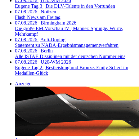
07.08.2026 | U20-WM 2026
Eugene Tag 3 | Die DLV-Talente in den Vorrunden
07.08.2026 | Notizen
Flash-News am Freitag
07.08.2026 | Birmingham 2026
Die große EM-Vorschau IV | Männer: Sprünge, Würfe,
Mehrkampf
07.08.2026 | Anti-Doping
Statement zu NADA-Ergebnismanagementverfahren
07.08.2026 | Berlin
Alle ISTAF-Disziplinen mit der deutschen Nummer eins
07.08.2026 | U20-WM 2026
Eugene Tag 2 | Bestleistung und Bronze: Emily Scherf im
Medaillen-Glück
Anzeige