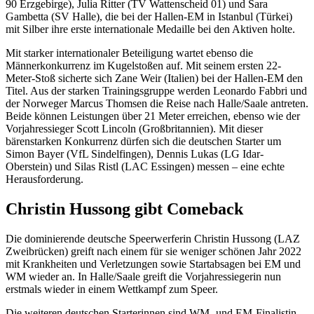
90 Erzgebirge), Julia Ritter (TV Wattenscheid 01) und Sara
Gambetta (SV Halle), die bei der Hallen-EM in Istanbul (Türkei)
mit Silber ihre erste internationale Medaille bei den Aktiven holte.
Mit starker internationaler Beteiligung wartet ebenso die
Männerkonkurrenz im Kugelstoßen auf. Mit seinem ersten 22-
Meter-Stoß sicherte sich Zane Weir (Italien) bei der Hallen-EM den
Titel. Aus der starken Trainingsgruppe werden Leonardo Fabbri und
der Norweger Marcus Thomsen die Reise nach Halle/Saale antreten.
Beide können Leistungen über 21 Meter erreichen, ebenso wie der
Vorjahressieger Scott Lincoln (Großbritannien). Mit dieser
bärenstarken Konkurrenz dürfen sich die deutschen Starter um
Simon Bayer (VfL Sindelfingen), Dennis Lukas (LG Idar-
Oberstein) und Silas Ristl (LAC Essingen) messen – eine echte
Herausforderung.
Christin Hussong gibt Comeback
Die dominierende deutsche Speerwerferin Christin Hussong (LAZ
Zweibrücken) greift nach einem für sie weniger schönen Jahr 2022
mit Krankheiten und Verletzungen sowie Startabsagen bei EM und
WM wieder an. In Halle/Saale greift die Vorjahressiegerin nun
erstmals wieder in einem Wettkampf zum Speer.
Die weiteren deutschen Starterinnen sind WM- und EM-Finalistin