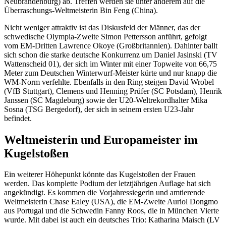
Neubrandenburg) ab. Treffen werden sie unter anderem auf die
Überraschungs-Weltmeisterin Bin Feng (China).
Nicht weniger attraktiv ist das Diskusfeld der Männer, das der
schwedische Olympia-Zweite Simon Pettersson anführt, gefolgt
vom EM-Dritten Lawrence Okoye (Großbritannien). Dahinter ballt
sich schon die starke deutsche Konkurrenz um Daniel Jasinski (TV
Wattenscheid 01), der sich im Winter mit einer Topweite von 66,75
Meter zum Deutschen Winterwurf-Meister kürte und nur knapp die
WM-Norm verfehlte. Ebenfalls in den Ring steigen David Wrobel
(VfB Stuttgart), Clemens und Henning Prüfer (SC Potsdam), Henrik
Janssen (SC Magdeburg) sowie der U20-Weltrekordhalter Mika
Sosna (TSG Bergedorf), der sich in seinem ersten U23-Jahr
befindet.
Weltmeisterin und Europameister im
Kugelstoßen
Ein weiterer Höhepunkt könnte das Kugelstoßen der Frauen
werden. Das komplette Podium der letztjährigen Auflage hat sich
angekündigt. Es kommen die Vorjahressiegerin und amtierende
Weltmeisterin Chase Ealey (USA), die EM-Zweite Auriol Dongmo
aus Portugal und die Schwedin Fanny Roos, die in München Vierte
wurde. Mit dabei ist auch ein deutsches Trio: Katharina Maisch (LV