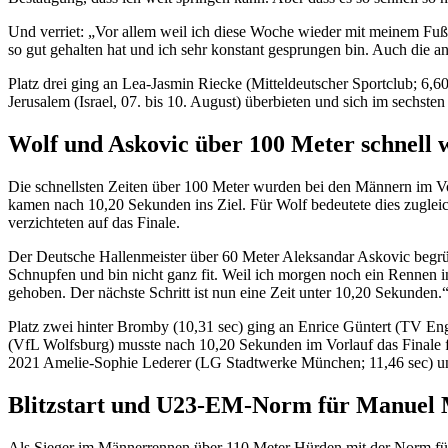
Und verriet: „Vor allem weil ich diese Woche wieder mit meinem Fuß 
so gut gehalten hat und ich sehr konstant gesprungen bin. Auch die a
Platz drei ging an Lea-Jasmin Riecke (Mitteldeutscher Sportclub; 6,
Jerusalem (Israel, 07. bis 10. August) überbieten und sich im sechst
Wolf und Askovic über 100 Meter schnell w
Die schnellsten Zeiten über 100 Meter wurden bei den Männern im Vo
kamen nach 10,20 Sekunden ins Ziel. Für Wolf bedeutete dies zuglei
verzichteten auf das Finale.
Der Deutsche Hallenmeister über 60 Meter Aleksandar Askovic begründe
Schnupfen und bin nicht ganz fit. Weil ich morgen noch ein Rennen 
gehoben. Der nächste Schritt ist nun eine Zeit unter 10,20 Sekunden.
Platz zwei hinter Bromby (10,31 sec) ging an Enrice Güntert (TV E
(VfL Wolfsburg) musste nach 10,20 Sekunden im Vorlauf das Finale f
2021 Amelie-Sophie Lederer (LG Stadtwerke München; 11,46 sec) 
Blitzstart und U23-EM-Norm für Manuel
Als Sieger im Männerrennen über 110 Meter Hürden mit der Norm für