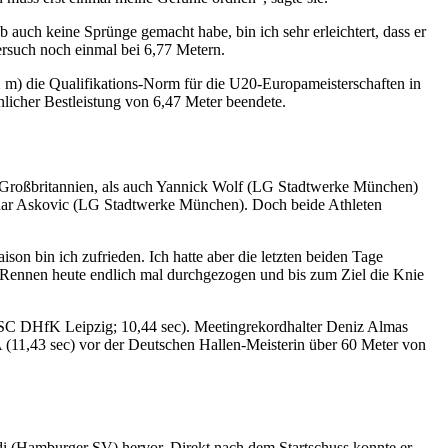
auch keine Sprünge gemacht habe, bin ich sehr erleichtert, dass er
Versuch noch einmal bei 6,77 Metern.
2 m) die Qualifikations-Norm für die U20-Europameisterschaften in
nlicher Bestleistung von 6,47 Meter beendete.
us Großbritannien, als auch Yannick Wolf (LG Stadtwerke München)
andar Askovic (LG Stadtwerke München). Doch beide Athleten
on bin ich zufrieden. Ich hatte aber die letzten beiden Tage
s Rennen heute endlich mal durchgezogen und bis zum Ziel die Knie
(SC DHfK Leipzig; 10,44 sec). Meetingrekordhalter Deniz Almas
 (11,43 sec) vor der Deutschen Hallen-Meisterin über 60 Meter von
i (Hamburger SV) hervor. Direkt nach dem Startschuss konnte er