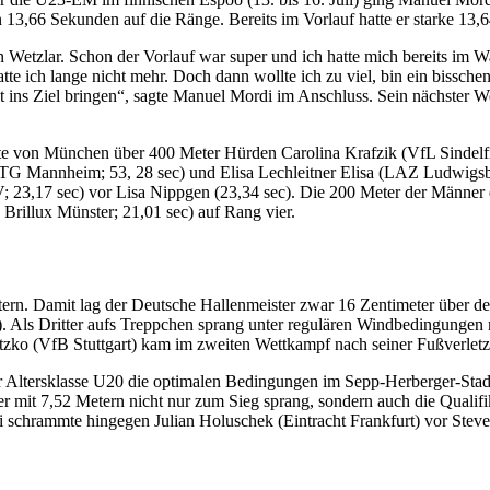
in 13,66 Sekunden auf die Ränge. Bereits im Vorlauf hatte er starke 13
n Wetzlar. Schon der Vorlauf war super und ich hatte mich bereits im
hatte ich lange nicht mehr. Doch dann wollte ich zu viel, bin ein bi
 ins Ziel bringen“, sagte Manuel Mordi im Anschluss. Sein nächster We
hte von München über 400 Meter Hürden Carolina Krafzik (VfL Sindelfin
TG Mannheim; 53, 28 sec) und Elisa Lechleitner Elisa (LAZ Ludwigsbu
 23,17 sec) vor Lisa Nippgen (23,34 sec). Die 200 Meter der Männer 
Brillux Münster; 21,01 sec) auf Rang vier.
 Damit lag der Deutsche Hallenmeister zwar 16 Zentimeter über der 
 Als Dritter aufs Treppchen sprang unter regulären Windbedingungen 
zko (VfB Stuttgart) kam im zweiten Wettkampf nach seiner Fußverletz
er Altersklasse U20 die optimalen Bedingungen im Sepp-Herberger-Sta
mit 7,52 Metern nicht nur zum Sieg sprang, sondern auch die Qualifi
i schrammte hingegen Julian Holuschek (Eintracht Frankfurt) vor Stev