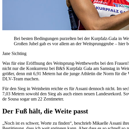
Bei besten Bedingungen purzelten bei der Kurpfalz-Gala in Wei
Großen Jubel gab es vor allem an der Weitsprunggrube – hier 
Jane Sichting
Was für eine Eröffnung des Weitsprung-Wettbewerbs bei den Frauen! 
nicht nur die Konkurrenz bei B&S Kurpfalz Gala am Samstag in Weinhe
größer, denn mit 6,91 Metern hat die junge Athletin die Norm für die
DLV-Team machen.
Für den Sieg in Weinheim reichte es für Assani dennoch nicht. Im sec
7,03 Metern sowohl den Sieg als auch einen neuen Landesrekord. Sowo
de Sousa sogar um 22 Zentimeter.
Der Fuß hält, die Weite passt
„Noch ist es schwer, Worte zu finden“, beschrieb Mikaelle Assani ihr
Bestätigung, dass ich weit springen kann. Aber dass es so schnell so 