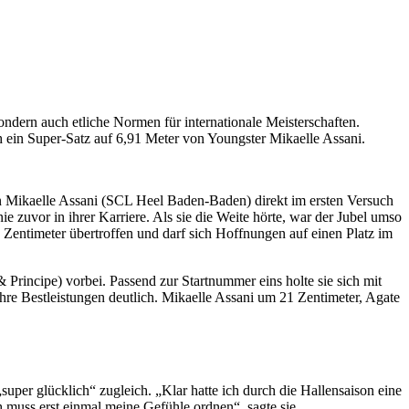
ndern auch etliche Normen für internationale Meisterschaften.
 ein Super-Satz auf 6,91 Meter von Youngster Mikaelle Assani.
in Mikaelle Assani (SCL Heel Baden-Baden) direkt im ersten Versuch
zuvor in ihrer Karriere. Als sie die Weite hörte, war der Jubel umso
 Zentimeter übertroffen und darf sich Hoffnungen auf einen Platz im
Principe) vorbei. Passend zur Startnummer eins holte sie sich mit
re Bestleistungen deutlich. Mikaelle Assani um 21 Zentimeter, Agate
uper glücklich“ zugleich. „Klar hatte ich durch die Hallensaison eine
h muss erst einmal meine Gefühle ordnen“, sagte sie.