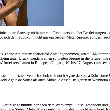
nheim am Samstag nicht nur eine Reihe persönlicher Bestleistungen, so
bot sich dem Publikum nicht nur ein Sieben-Meter-Sprung, sondern auch
Als erste Athletin im Starterfeld Anlauf genommen, setzte EM-Starter
im unter Druck, sondern einen so weiten Sprung in die Grube, wie nie 
 Weltmeisterschaften in Budapest (Ungarn, 19. bis 27. August) um sechs
hsten und letzten Versuch schob sich noch Agate de Sousa (São Tome & 
hl Agate de Sousa als auch Mikaelle Assani steigerten in Weinheim ih
e Gefühlslage unmittelbar nach dem Wettkampf. Sie sei geschockt und „s
nah an die Sieben-Meter-Marke geht, damit habe ich nicht gerechnet. Ic