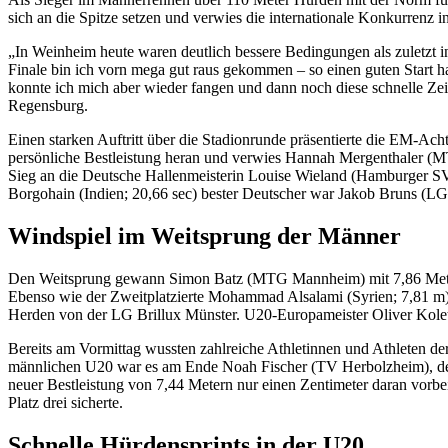
sich an die Spitze setzen und verwies die internationale Konkurrenz 
„In Weinheim heute waren deutlich bessere Bedingungen als zuletzt i
Finale bin ich vorn mega gut raus gekommen – so einen guten Start 
konnte ich mich aber wieder fangen und dann noch diese schnelle Zeit
Regensburg.
Einen starken Auftritt über die Stadionrunde präsentierte die EM-Ac
persönliche Bestleistung heran und verwies Hannah Mergenthaler (M
Sieg an die Deutsche Hallenmeisterin Louise Wieland (Hamburger SV;
Borgohain (Indien; 20,66 sec) bester Deutscher war Jakob Bruns (LG 
Windspiel im Weitsprung der Männer
Den Weitsprung gewann Simon Batz (MTG Mannheim) mit 7,86 Metern.
Ebenso wie der Zweitplatzierte Mohammad Alsalami (Syrien; 7,81 m).
Herden von der LG Brillux Münster. U20-Europameister Oliver Kolet
Bereits am Vormittag wussten zahlreiche Athletinnen und Athleten d
männlichen U20 war es am Ende Noah Fischer (TV Herbolzheim), der 
neuer Bestleistung von 7,44 Metern nur einen Zentimeter daran vorbe
Platz drei sicherte.
Schnelle Hürdensprints in der U20