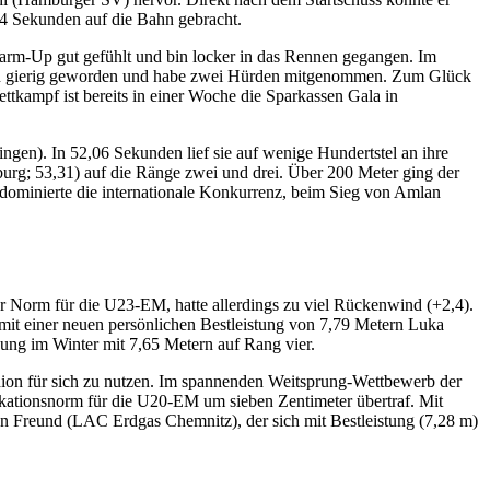
,64 Sekunden auf die Bahn gebracht.
 Warm-Up gut gefühlt und bin locker in das Rennen gegangen. Im
sschen gierig geworden und habe zwei Hürden mitgenommen. Zum Glück
ttkampf ist bereits in einer Woche die Sparkassen Gala in
gen). In 52,06 Sekunden lief sie auf wenige Hundertstel an ihre
rg; 53,31) auf die Ränge zwei und drei. Über 200 Meter ging der
dominierte die internationale Konkurrenz, beim Sieg von Amlan
Norm für die U23-EM, hatte allerdings zu viel Rückenwind (+2,4).
mit einer neuen persönlichen Bestleistung von 7,79 Metern Luka
ung im Winter mit 7,65 Metern auf Rang vier.
dion für sich zu nutzen. Im spannenden Weitsprung-Wettbewerb der
kationsnorm für die U20-EM um sieben Zentimeter übertraf. Mit
en Freund (LAC Erdgas Chemnitz), der sich mit Bestleistung (7,28 m)