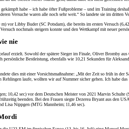
gekämpft habe – ich habe öfter Fußprobleme – und im Training deshalb 
nderen Versuche waren alle noch sehr weit.“ So landete sie im dritten 
60 m) vor Libby Buder (SC Potsdam), die bereits im ersten Versuch (6,4
en Versuch nochmals steigern konnte und den Wettkampf mit neuer persö
ie nie
rlauf erzielt. Sowohl der spätere Sieger im Finale, Oliver Bromby a
ch persönliche Bestleistung, ebenfalls wie 10,21 Sekunden für Aleks
te dies mit einer Vorsichtsmaßnahme: „Mit der Zeit so früh in der Sais
in Rehlingen laufe, wollten wir auf Nummer sicher gehen. Ich habe da
“
ngen; 10,42 sec) vor dem Deutschen Meister von 2021 Marvin Schulte 
rühzeitig beenden. Bei den Frauen siegte Dezerea Bryant aus den USA
und Lisa Nippgen (MTG Mannheim; 11,46 sec).
 Mordi
 die U23-EM im finnischen Espoo (13. bis 16. Juli) ging Manuel Mord