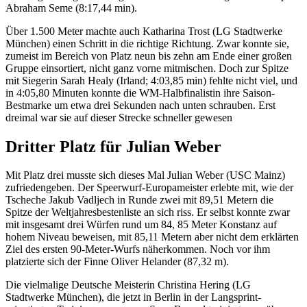
Abraham Seme (8:17,44 min).
Über 1.500 Meter machte auch Katharina Trost (LG Stadtwerke
München) einen Schritt in die richtige Richtung. Zwar konnte sie,
zumeist im Bereich von Platz neun bis zehn am Ende einer großen
Gruppe einsortiert, nicht ganz vorne mitmischen. Doch zur Spitze
mit Siegerin Sarah Healy (Irland; 4:03,85 min) fehlte nicht viel, und
in 4:05,80 Minuten konnte die WM-Halbfinalistin ihre Saison-
Bestmarke um etwa drei Sekunden nach unten schrauben. Erst
dreimal war sie auf dieser Strecke schneller gewesen
Dritter Platz für Julian Weber
Mit Platz drei musste sich dieses Mal Julian Weber (USC Mainz)
zufriedengeben. Der Speerwurf-Europameister erlebte mit, wie der
Tscheche Jakub Vadljech in Runde zwei mit 89,51 Metern die
Spitze der Weltjahresbestenliste an sich riss. Er selbst konnte zwar
mit insgesamt drei Würfen rund um 84, 85 Meter Konstanz auf
hohem Niveau beweisen, mit 85,11 Metern aber nicht dem erklärten
Ziel des ersten 90-Meter-Wurfs näherkommen. Noch vor ihm
platzierte sich der Finne Oliver Helander (87,32 m).
Die vielmalige Deutsche Meisterin Christina Hering (LG
Stadtwerke München), die jetzt in Berlin in der Langsprint-