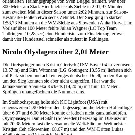
orientierten Trainingsgruppe von Sven Buggel trainiert, war über
800 Meter am Start. Hier blieb sie als Siebte in 2:01,97 Minuten
zum zweiten Mal in dieser Saison unter 2:02 Minuten, zur Saison-
Bestmarke fehlten etwa sechs Zehntel. Der Sieg ging in starken
1:58,73 Minuten an die WM-Siebte aus Slowenien Anita Horvat. Im
Vorlauf über 100 Meter fehlte Julian Wagner (LC Top Team
Thüringen; 10,28 sec) eine Hundertstel zum Finaleinzug, er war
damit vier Hundertstel schneller als zuletzt in Rehlingen.
Nicola Olyslagers über 2,01 Meter
Die Dreispringerinnen Kristin Gierisch (TSV Bayer 04 Leverkusen;
13,57 m) und Kira Wittmann (LG Göttingen; 13,55 m) lieferten sich
auf Platz sieben und acht ein enges deutsches Duell, in den Kampf
um den Sieg konnten sie aber nicht eingreifen. Hier war die
Jamaikanerin Shanieka Ricketts (14,20 m) mit fünf 14-Meter-
Sprüngen unangefochten die Nummer eins.
Im Stabhochsprung holte sich KC Lightfoot (USA) mit
sehenswerten 5,90 Metern den Tagessieg, an die letzten Höhenflüge
über 6,07 und 6,00 Meter konnte er jedoch nicht ganz anknüpfen.
Olympiasieger Daniel Ståhl (Schweden) bezwang im Diskuswurf
mit 70,38 Metern fast die versammelte Welt-Elite um Weltmeister
Kristjan Ceh (Slowenien; 68,67 m) und den WM-Dritten Lukas
Weißhaidinger (Österreich; 66,84 m).