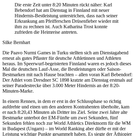
Die erste Zeit unter 8:20 Minuten rückt näher: Karl
Bebendorf hat am Dienstag in Finnland mit neuer
Hindernis-Bestleistung unterstrichen, dass nach seiner
Erkrankung am Pfeifferschen Drüsenfieber wieder mit
ihm zu rechnen ist. Auch Katharina Trost konnte
zufrieden die Heimreise antreten.
Silke Bernhart
Die Paavo Nurmi Games in Turku stellten sich am Dienstagabend
erneut als gutes Pflaster für deutsche Athletinnen und Athleten
heraus. Im Speerwurf-begeisterten Finnland waren es jedoch dieses
Mal die deutschen Lauf-Asse, die Bestleistungen oder Saison-
Bestmarken mit nach Hause brachten – allen voran Karl Bebendorf:
Der Athlet vom Dresdner SC 1898 kratzte am Dienstag erstmals auf
seiner Paradestrecke über 3.000 Meter Hindernis an der 8:20-
Minuten-Marke.
In einem Rennen, in dem er erst in der Schlussphase so richtig
aufdrehte und einen um den anderen Kontrahenten überholte, kam
er nach 8:20,43 Minuten als Dritter ins Ziel. Seine zwei Jahre alte
Bestmarke unterbot der EM-Fünfte um zwei Sekunden, fünf
Sekunden fehlen noch zur World Athletics Direktnorm für die WM
in Budapest (Ungarn) – im World Ranking aber dürfte er mit der
Leistung wichtige Punkte gesammelt haben. Es siegte der Äthiopier