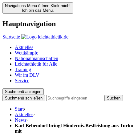
Navigations Menu öffnen
Klick mich!
Ich bin das Menü.
Hauptnavigation
Startseite
Aktuelles
Wettkämpfe
Nationalmannschaften
Leichtathletik für Alle
Training
Wir im DLV
Service
Suchmenü anzeigen
Suchmenü schließen
Suchen
Start
›
Aktuelles
›
News
›
Karl Bebendorf bringt Hindernis-Bestleistung aus Turku
mit