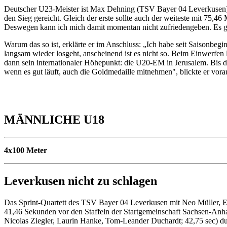
Deutscher U23-Meister ist Max Dehning (TSV Bayer 04 Leverkusen) scho
den Sieg gereicht. Gleich der erste sollte auch der weiteste mit 75,4
Deswegen kann ich mich damit momentan nicht zufriedengeben. Es gib
Warum das so ist, erklärte er im Anschluss: „Ich habe seit Saisonbeg
langsam wieder losgeht, anscheinend ist es nicht so. Beim Einwerfen 
dann sein internationaler Höhepunkt: die U20-EM in Jerusalem. Bis d
wenn es gut läuft, auch die Goldmedaille mitnehmen", blickte er v
MÄNNLICHE U18
4x100 Meter
Leverkusen nicht zu schlagen
Das Sprint-Quartett des TSV Bayer 04 Leverkusen mit Neo Müller, Erne
41,46 Sekunden vor den Staffeln der Startgemeinschaft Sachsen-Anha
Nicolas Ziegler, Laurin Hanke, Tom-Leander Duchardt; 42,75 sec) durc