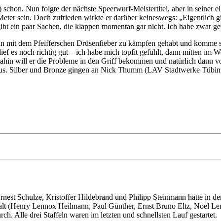
n. Nun folgte der nächste Speerwurf-Meistertitel, aber in seiner eige
6 Meter sein. Doch zufrieden wirkte er darüber keineswegs: „Eigentlich 
t ein paar Sachen, die klappen momentan gar nicht. Ich habe zwar ge
inn mit dem Pfeifferschen Drüsenfieber zu kämpfen gehabt und komme se
lief es noch richtig gut – ich habe mich topfit gefühlt, dann mitten 
ahin will er die Probleme in den Griff bekommen und natürlich dann vo
oraus. Silber und Bronze gingen an Nick Thumm (LAV Stadtwerke Tübi
st Schulze, Kristoffer Hildebrand und Philipp Steinmann hatte in den d
lt (Henry Lennox Heilmann, Paul Günther, Ernst Bruno Eltz, Noel Lenn
h. Alle drei Staffeln waren im letzten und schnellsten Lauf gestartet.