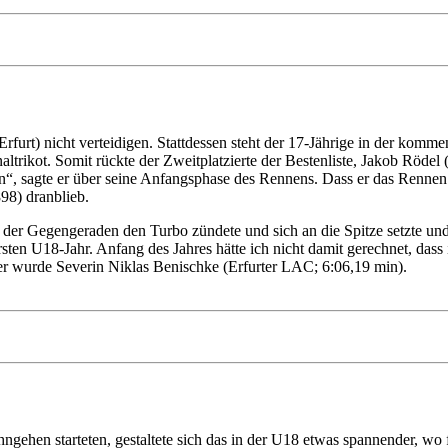
rfurt) nicht verteidigen. Stattdessen steht der 17-Jährige in der k
altrikot. Somit rückte der Zweitplatzierte der Bestenliste, Jakob Rödel
ten“, sagte er über seine Anfangsphase des Rennens. Dass er das Renne
98) dranblieb.
 der Gegengeraden den Turbo zündete und sich an die Spitze setzte und 
sten U18-Jahr. Anfang des Jahres hätte ich nicht damit gerechnet, dass ic
er wurde Severin Niklas Benischke (Erfurter LAC; 6:06,19 min).
ehen starteten, gestaltete sich das in der U18 etwas spannender, wo