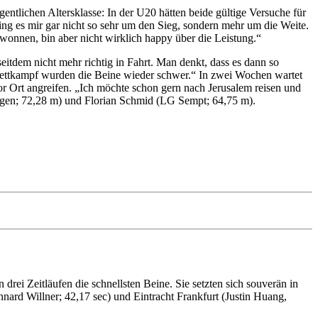
ntlichen Altersklasse: In der U20 hätten beide gültige Versuche für
ging es mir gar nicht so sehr um den Sieg, sondern mehr um die Weite.
wonnen, bin aber nicht wirklich happy über die Leistung.“
itdem nicht mehr richtig in Fahrt. Man denkt, dass es dann so
im Wettkampf wurden die Beine wieder schwer.“ In zwei Wochen wartet
r Ort angreifen. „Ich möchte schon gern nach Jerusalem reisen und
ngen; 72,28 m) und Florian Schmid (LG Sempt; 64,75 m).
rei Zeitläufen die schnellsten Beine. Sie setzten sich souverän in
ard Willner; 42,17 sec) und Eintracht Frankfurt (Justin Huang,