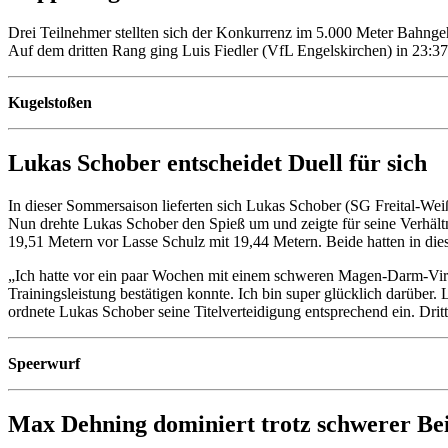
Drei Teilnehmer stellten sich der Konkurrenz im 5.000 Meter Bahnge
Auf dem dritten Rang ging Luis Fiedler (VfL Engelskirchen) in 23:3
Kugelstoßen
Lukas Schober entscheidet Duell für sich
In dieser Sommersaison lieferten sich Lukas Schober (SG Freital-We
Nun drehte Lukas Schober den Spieß um und zeigte für seine Verhältn
19,51 Metern vor Lasse Schulz mit 19,44 Metern. Beide hatten in d
„Ich hatte vor ein paar Wochen mit einem schweren Magen-Darm-Viru
Trainingsleistung bestätigen konnte. Ich bin super glücklich darüber
ordnete Lukas Schober seine Titelverteidigung entsprechend ein. Dr
Speerwurf
Max Dehning dominiert trotz schwerer Be