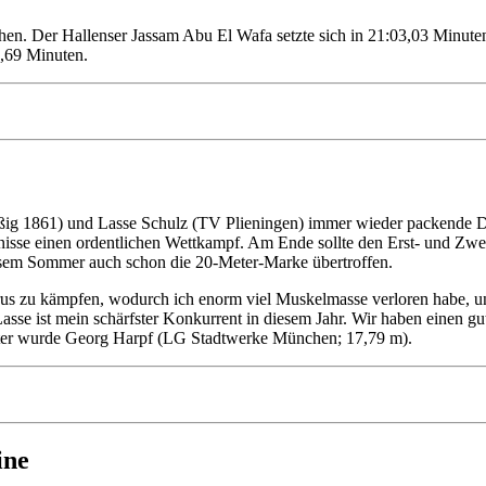
hen. Der Hallenser Jassam Abu El Wafa setzte sich in 21:03,03 Minute
7,69 Minuten.
ißig 1861) und Lasse Schulz (TV Plieningen) immer wieder packende Du
isse einen ordentlichen Wettkampf. Am Ende sollte den Erst- und Zweit
iesem Sommer auch schon die 20-Meter-Marke übertroffen.
s zu kämpfen, wodurch ich enorm viel Muskelmasse verloren habe, und
. Lasse ist mein schärfster Konkurrent in diesem Jahr. Wir haben einen 
itter wurde Georg Harpf (LG Stadtwerke München; 17,79 m).
ine