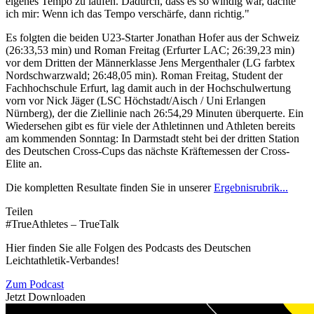
eigenes Tempo zu laufen. Dadurch, dass es so windig war, dachte
ich mir: Wenn ich das Tempo verschärfe, dann richtig."
Es folgten die beiden U23-Starter Jonathan Hofer aus der Schweiz
(26:33,53 min) und Roman Freitag (Erfurter LAC; 26:39,23 min)
vor dem Dritten der Männerklasse Jens Mergenthaler (LG farbtex
Nordschwarzwald; 26:48,05 min). Roman Freitag, Student der
Fachhochschule Erfurt, lag damit auch in der Hochschulwertung
vorn vor Nick Jäger (LSC Höchstadt/Aisch / Uni Erlangen
Nürnberg), der die Ziellinie nach 26:54,29 Minuten überquerte. Ein
Wiedersehen gibt es für viele der Athletinnen und Athleten bereits
am kommenden Sonntag: In Darmstadt steht bei der dritten Station
des Deutschen Cross-Cups das nächste Kräftemessen der Cross-
Elite an.
Die kompletten Resultate finden Sie in unserer
Ergebnisrubrik...
Teilen
#TrueAthletes – TrueTalk
Hier finden Sie alle Folgen des Podcasts des Deutschen
Leichtathletik-Verbandes!
Zum Podcast
Jetzt Downloaden