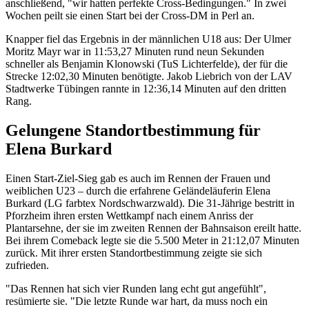
anschließend, "wir hatten perfekte Cross-Bedingungen." In zwei
Wochen peilt sie einen Start bei der Cross-DM in Perl an.
Knapper fiel das Ergebnis in der männlichen U18 aus: Der Ulmer
Moritz Mayr war in 11:53,27 Minuten rund neun Sekunden
schneller als Benjamin Klonowski (TuS Lichterfelde), der für die
Strecke 12:02,30 Minuten benötigte. Jakob Liebrich von der LAV
Stadtwerke Tübingen rannte in 12:36,14 Minuten auf den dritten
Rang.
Gelungene Standortbestimmung für
Elena Burkard
Einen Start-Ziel-Sieg gab es auch im Rennen der Frauen und
weiblichen U23 – durch die erfahrene Geländeläuferin Elena
Burkard (LG farbtex Nordschwarzwald). Die 31-Jährige bestritt in
Pforzheim ihren ersten Wettkampf nach einem Anriss der
Plantarsehne, der sie im zweiten Rennen der Bahnsaison ereilt hatte.
Bei ihrem Comeback legte sie die 5.500 Meter in 21:12,07 Minuten
zurück. Mit ihrer ersten Standortbestimmung zeigte sie sich
zufrieden.
"Das Rennen hat sich vier Runden lang echt gut angefühlt",
resümierte sie. "Die letzte Runde war hart, da muss noch ein