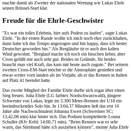
machte damit als Zweiter der nationalen Wertung wie Lukas Ehrle
seinen Brüssel-Start klar.
Freude für die Ehrle-Geschwister
"Es war ein tolles Erlebnis, hier aufs Podest zu laufen", sagte Lukas
Ehrle. "In der ersten Runde wollte ich mich noch eher zurückhalten,
dann habe ich das Tempo angezogen und bin happy, dass ich bester
Deutscher geworden bin." Als Bergläufer ist er auch den kalten
Wind gewohnt. "Berglauf mache ich noch ein bisschen lieber, aber
Cross gefällt mir auch sehr gut. Beides ist Gelände, für beides
braucht man viel Kraft, das kam mir heute auch zugute." Bei seinem
zweiten Cross-EM-Start möchte er die Atmosphäre genießen und
etwas weiter vorn landen als im Vorjahr, als er das Rennen in Italien
auf Platz 41 beendet hatte.
Das zweite Mitglied der Familie Ehrle durfte sich sogar über einen
Sieg freuen. Julia Ehrle (LG farbtex Nordschwarzwald), jüngere
Schwester von Lukas, legte im 3.300 Meter-Rennen der U18 ein
beeindruckendes Solo hin. In 13:04,37 Minuten ließ das erst 16
Jahre alte Nachwuchstalent Johanna Ewert (Schweriner SC;
13,42,08 min) klar hinter sich. Das Podium komplettierte Louna
Schuller (Kfv Kehl; 14:00,71 min). "Beim Rennen war es sehr
warm, das Stirnband hätte ich ausziehen können", meinte Julia Ehrle