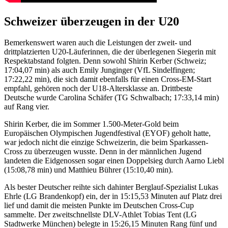
Schweizer überzeugen in der U20
Bemerkenswert waren auch die Leistungen der zweit- und
drittplatzierten U20-Läuferinnen, die der überlegenen Siegerin mit
Respektabstand folgten. Denn sowohl Shirin Kerber (Schweiz;
17:04,07 min) als auch Emily Junginger (VfL Sindelfingen;
17:22,22 min), die sich damit ebenfalls für einen Cross-EM-Start
empfahl, gehören noch der U18-Altersklasse an. Drittbeste
Deutsche wurde Carolina Schäfer (TG Schwalbach; 17:33,14 min)
auf Rang vier.
Shirin Kerber, die im Sommer 1.500-Meter-Gold beim
Europäischen Olympischen Jugendfestival (EYOF) geholt hatte,
war jedoch nicht die einzige Schweizerin, die beim Sparkassen-
Cross zu überzeugen wusste. Denn in der männlichen Jugend
landeten die Eidgenossen sogar einen Doppelsieg durch Aarno Liebl
(15:08,78 min) und Matthieu Bührer (15:10,40 min).
Als bester Deutscher reihte sich dahinter Berglauf-Spezialist Lukas
Ehrle (LG Brandenkopf) ein, der in 15:15,53 Minuten auf Platz drei
lief und damit die meisten Punkte im Deutschen Cross-Cup
sammelte. Der zweitschnellste DLV-Athlet Tobias Tent (LG
Stadtwerke München) belegte in 15:26,15 Minuten Rang fünf und