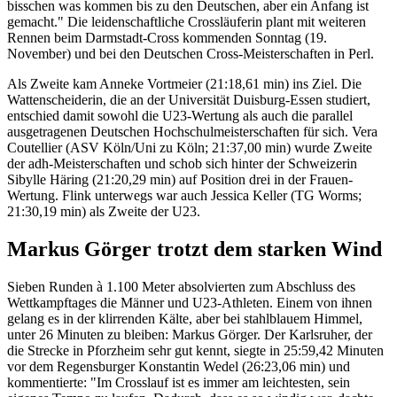
bisschen was kommen bis zu den Deutschen, aber ein Anfang ist
gemacht." Die leidenschaftliche Crossläuferin plant mit weiteren
Rennen beim Darmstadt-Cross kommenden Sonntag (19.
November) und bei den Deutschen Cross-Meisterschaften in Perl.
Als Zweite kam Anneke Vortmeier (21:18,61 min) ins Ziel. Die
Wattenscheiderin, die an der Universität Duisburg-Essen studiert,
entschied damit sowohl die U23-Wertung als auch die parallel
ausgetragenen Deutschen Hochschulmeisterschaften für sich. Vera
Coutellier (ASV Köln/Uni zu Köln; 21:37,00 min) wurde Zweite
der adh-Meisterschaften und schob sich hinter der Schweizerin
Sibylle Häring (21:20,29 min) auf Position drei in der Frauen-
Wertung. Flink unterwegs war auch Jessica Keller (TG Worms;
21:30,19 min) als Zweite der U23.
Markus Görger trotzt dem starken Wind
Sieben Runden à 1.100 Meter absolvierten zum Abschluss des
Wettkampftages die Männer und U23-Athleten. Einem von ihnen
gelang es in der klirrenden Kälte, aber bei stahlblauem Himmel,
unter 26 Minuten zu bleiben: Markus Görger. Der Karlsruher, der
die Strecke in Pforzheim sehr gut kennt, siegte in 25:59,42 Minuten
vor dem Regensburger Konstantin Wedel (26:23,06 min) und
kommentierte: "Im Crosslauf ist es immer am leichtesten, sein