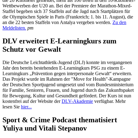
die 20 Kilometer gemeldet, mehr als 100 treten in den 10-Kilometer-
Wettbewerben der U20 an. Bei der Premiere der Marathon-Mixed-
Staffel begeben sich 37 Staffeln auf die Jagd nach Startplätzen für
die Olympischen Spiele in Paris (Frankreich; 1. bis 11. August), die
an die 22 besten Staffeln von Antalya vergeben werden.
Zu den
Meldelisten.
pm
DLV erweitert E-Learningkurs zum
Schutz vor Gewalt
Die Deutsche Leichtathletik-Jugend (DLJ) konnte im vergangenen
Jahr den bereits bestehenden E-Learningkurs PSG zu einem E-
Learningkurs „Prävention gegen interpersonale Gewalt“ erweitern.
Das Projekt wurde im Rahmen der "Move for Health"-Kampagne
der Deutschen Sportjugend umgesetzt und vom Bundesministerium
für Familie, Senioren, Frauen, und Jugend durch das Zukunftspaket
für Bewegung, Kultur und Gesundheit gefördert. Der Kurs ist nun
kostenfrei auf der Website der
DLV-Akademie
verfügbar. Mehr
lesen Sie
hier...
Sport & Crime Podcast thematisiert
Yuliya und Vitali Stepanov