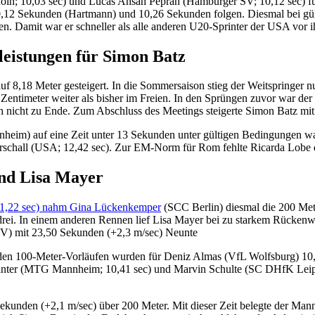
n; 10,03 sec) und Lucas Ansah Peprah (Hamburger SV; 10,12 sec) für
 10,12 Sekunden (Hartmann) und 10,26 Sekunden folgen. Diesmal bei gül
en. Damit war er schneller als alle anderen U20-Sprinter der USA vor 
leistungen für Simon Batz
 8,18 Meter gesteigert. In die Sommersaison stieg der Weitspringer nun
 Zentimeter weiter als bisher im Freien. In den Sprüngen zuvor war 
och nicht zu Ende. Zum Abschluss des Meetings steigerte Simon Batz mit
im) auf eine Zeit unter 13 Sekunden unter gültigen Bedingungen wart
arschall (USA; 12,42 sec). Zur EM-Norm für Rom fehlte Ricarda Lobe 
nd Lisa Mayer
(11,22 sec) nahm Gina Lückenkemper
(SCC Berlin) diesmal die 200 Meter
ei. In einem anderen Rennen lief Lisa Mayer bei zu starkem Rückenwi
V) mit 23,50 Sekunden (+2,3 m/sec) Neunte
 den 100-Meter-Vorläufen wurden für Deniz Almas (VfL Wolfsburg) 10,
er (MTG Mannheim; 10,41 sec) und Marvin Schulte (SC DHfK Leipzig; 
97 Sekunden (+2,1 m/sec) über 200 Meter. Mit dieser Zeit belegte d