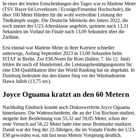
In einer der letzten Entscheidungen des Tages war es Marlene Meier
(TSV Bayer 04 Leverkusen / Ecosign/Fresenius Hochschule), die
über 100 Meter Hürden für die wohl wertvollste Leistung der
Titelkämpfe sorgte. Die Deutsche Meisterin des Jahres 2022, die
noch immer der U23-Altersklasse angehört, sprintete nach 13,31
Sekunden im Vorlauf im Finale nach 13,09 Sekunden über die
Ziellinie.
Erst einmal war Marlene Meier in ihrer Karriere schneller
unterwegs, Anfang September 2023 in 13,00 Sekunden beim
ISTAF in Berlin. Zur EM-Norm für Rom (Italien; 7. bis 12. Juni)
fehlen ihr noch elf Hundertstel, die Leistungsbestätigungsnorm für
eine EM-Qualifikation über das World Ranking hat sie abgehakt. In
Duisburg bedeutete das den klaren Sieg vor der Wiesbadenerin
Hawa Jalloh (13,75 sec).
Joyce Oguama kratzt an den 60 Metern
Nachhaltig Eindruck konnte auch Diskuswerferin Joyce Oguama
hinterlassen. Die Wattenscheiderin, die an der Uni Bochum studiert,
steigerte ihre Bestleistung von 55,32 auf 59,05 Meter, schon der
erste Versuch auf 56,22 Meter hatte eine neue Bestmarke markiert.
Damit war der Sieg der 22-Jährigen, die im Vorjahr Fünfte der U23-
EM geworden war, mit fast neun Metern Vorsprung deutlich.