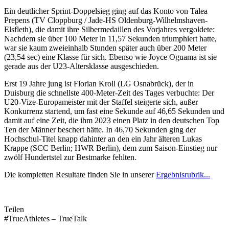
Ein deutlicher Sprint-Doppelsieg ging auf das Konto von Talea
Prepens (TV Cloppburg / Jade-HS Oldenburg-Wilhelmshaven-
Elsfleth), die damit ihre Silbermedaillen des Vorjahres vergoldete:
Nachdem sie über 100 Meter in 11,57 Sekunden triumphiert hatte,
war sie kaum zweieinhalb Stunden später auch über 200 Meter
(23,54 sec) eine Klasse für sich. Ebenso wie Joyce Oguama ist sie
gerade aus der U23-Altersklasse ausgeschieden.
Erst 19 Jahre jung ist Florian Kroll (LG Osnabrück), der in
Duisburg die schnellste 400-Meter-Zeit des Tages verbuchte: Der
U20-Vize-Europameister mit der Staffel steigerte sich, außer
Konkurrenz startend, um fast eine Sekunde auf 46,65 Sekunden und
damit auf eine Zeit, die ihm 2023 einen Platz in den deutschen Top
Ten der Männer beschert hätte. In 46,70 Sekunden ging der
Hochschul-Titel knapp dahinter an den ein Jahr älteren Lukas
Krappe (SCC Berlin; HWR Berlin), dem zum Saison-Einstieg nur
zwölf Hundertstel zur Bestmarke fehlten.
Die kompletten Resultate finden Sie in unserer
Ergebnisrubrik...
Teilen
#TrueAthletes – TrueTalk