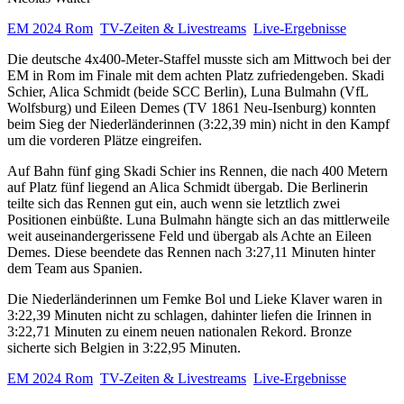
EM 2024 Rom
TV-Zeiten & Livestreams
Live-Ergebnisse
Die deutsche 4x400-Meter-Staffel musste sich am Mittwoch bei der
EM in Rom im Finale mit dem achten Platz zufriedengeben. Skadi
Schier, Alica Schmidt (beide SCC Berlin), Luna Bulmahn (VfL
Wolfsburg) und Eileen Demes (TV 1861 Neu-Isenburg) konnten
beim Sieg der Niederländerinnen (3:22,39 min) nicht in den Kampf
um die vorderen Plätze eingreifen.
Auf Bahn fünf ging Skadi Schier ins Rennen, die nach 400 Metern
auf Platz fünf liegend an Alica Schmidt übergab. Die Berlinerin
teilte sich das Rennen gut ein, auch wenn sie letztlich zwei
Positionen einbüßte. Luna Bulmahn hängte sich an das mittlerweile
weit auseinandergerissene Feld und übergab als Achte an Eileen
Demes. Diese beendete das Rennen nach 3:27,11 Minuten hinter
dem Team aus Spanien.
Die Niederländerinnen um Femke Bol und Lieke Klaver waren in
3:22,39 Minuten nicht zu schlagen, dahinter liefen die Irinnen in
3:22,71 Minuten zu einem neuen nationalen Rekord. Bronze
sicherte sich Belgien in 3:22,95 Minuten.
EM 2024 Rom
TV-Zeiten & Livestreams
Live-Ergebnisse