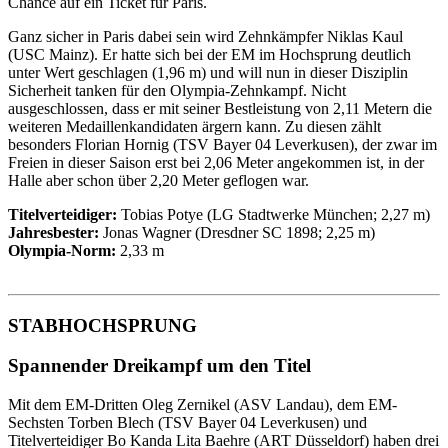
Chance auf ein Ticket für Paris.
Ganz sicher in Paris dabei sein wird Zehnkämpfer Niklas Kaul
(USC Mainz). Er hatte sich bei der EM im Hochsprung deutlich
unter Wert geschlagen (1,96 m) und will nun in dieser Disziplin
Sicherheit tanken für den Olympia-Zehnkampf. Nicht
ausgeschlossen, dass er mit seiner Bestleistung von 2,11 Metern die
weiteren Medaillenkandidaten ärgern kann. Zu diesen zählt
besonders Florian Hornig (TSV Bayer 04 Leverkusen), der zwar im
Freien in dieser Saison erst bei 2,06 Meter angekommen ist, in der
Halle aber schon über 2,20 Meter geflogen war.
Titelverteidiger:
Tobias Potye (LG Stadtwerke München; 2,27 m)
Jahresbester:
Jonas Wagner (Dresdner SC 1898; 2,25 m)
Olympia-Norm:
2,33 m
STABHOCHSPRUNG
Spannender Dreikampf um den Titel
Mit dem EM-Dritten Oleg Zernikel (ASV Landau), dem EM-
Sechsten Torben Blech (TSV Bayer 04 Leverkusen) und
Titelverteidiger Bo Kanda Lita Baehre (ART Düsseldorf) haben drei