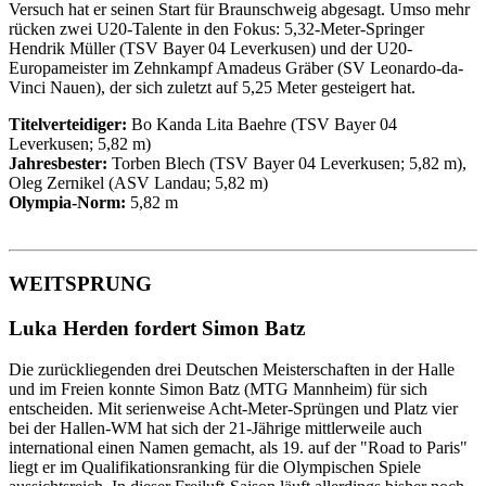
Versuch hat er seinen Start für Braunschweig abgesagt. Umso mehr
rücken zwei U20-Talente in den Fokus: 5,32-Meter-Springer
Hendrik Müller (TSV Bayer 04 Leverkusen) und der U20-
Europameister im Zehnkampf Amadeus Gräber (SV Leonardo-da-
Vinci Nauen), der sich zuletzt auf 5,25 Meter gesteigert hat.
Titelverteidiger:
Bo Kanda Lita Baehre (TSV Bayer 04
Leverkusen; 5,82 m)
Jahresbester:
Torben Blech (TSV Bayer 04 Leverkusen; 5,82 m),
Oleg Zernikel (ASV Landau; 5,82 m)
Olympia-Norm:
5,82 m
WEITSPRUNG
Luka Herden fordert Simon Batz
Die zurückliegenden drei Deutschen Meisterschaften in der Halle
und im Freien konnte Simon Batz (MTG Mannheim) für sich
entscheiden. Mit serienweise Acht-Meter-Sprüngen und Platz vier
bei der Hallen-WM hat sich der 21-Jährige mittlerweile auch
international einen Namen gemacht, als 19. auf der "Road to Paris"
liegt er im Qualifikationsranking für die Olympischen Spiele