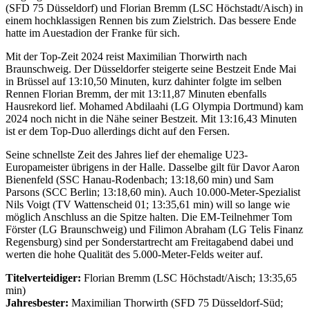
(SFD 75 Düsseldorf) und Florian Bremm (LSC Höchstadt/Aisch) in
einem hochklassigen Rennen bis zum Zielstrich. Das bessere Ende
hatte im Auestadion der Franke für sich.
Mit der Top-Zeit 2024 reist Maximilian Thorwirth nach
Braunschweig. Der Düsseldorfer steigerte seine Bestzeit Ende Mai
in Brüssel auf 13:10,50 Minuten, kurz dahinter folgte im selben
Rennen Florian Bremm, der mit 13:11,87 Minuten ebenfalls
Hausrekord lief. Mohamed Abdilaahi (LG Olympia Dortmund) kam
2024 noch nicht in die Nähe seiner Bestzeit. Mit 13:16,43 Minuten
ist er dem Top-Duo allerdings dicht auf den Fersen.
Seine schnellste Zeit des Jahres lief der ehemalige U23-
Europameister übrigens in der Halle. Dasselbe gilt für Davor Aaron
Bienenfeld (SSC Hanau-Rodenbach; 13:18,60 min) und Sam
Parsons (SCC Berlin; 13:18,60 min). Auch 10.000-Meter-Spezialist
Nils Voigt (TV Wattenscheid 01; 13:35,61 min) will so lange wie
möglich Anschluss an die Spitze halten. Die EM-Teilnehmer Tom
Förster (LG Braunschweig) und Filimon Abraham (LG Telis Finanz
Regensburg) sind per Sonderstartrecht am Freitagabend dabei und
werten die hohe Qualität des 5.000-Meter-Felds weiter auf.
Titelverteidiger:
Florian Bremm (LSC Höchstadt/Aisch; 13:35,65
min)
Jahresbester:
Maximilian Thorwirth (SFD 75 Düsseldorf-Süd;