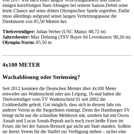
einigen kurzfristigen Start-Absagen bei seinem Saison-Debüt seine
letzte Chance auf seine dritten Olympischen Spiele ergreifen. Dafür
muss allerdings aufgrund seiner langen Verletzungspause die
Direktnorm von 85,50 Metern her.
Titelverteidiger:
Julian Weber (USC Mainz; 88,72 m)
Jahresbester:
Max Dehning (TSV Bayer 04 Leverkusen; 90,20 m)
Olympia-Norm:
85,50 m
4x100 METER
Wachablösung oder Seriensieg?
Seit 2012 kommen die Deutschen Meister über 4x100 Meter
entweder aus Wattenscheid oder aus Leipzig, 16-mal haben die
Titelverteidiger vom TV Wattenscheid 01 seit 2002 die
Goldmedaille geholt. Gut möglich, dass sich in diesem Jahr ein
anderer Verein in die Siegerlisten einträgt. Denn der Hamburger SV
bringt nicht nur die schnellste Meldezeit mit, sondern hat mit Owen
Ansah und Lucas Ansah-Peprah auch noch zwei heiße Eisen im
Feuer, die bei der Saison-Bestzeit gar nicht am Start standen. Sollten
sie ihrem Verein für die Staffel zur Verfügung stehen – sicher eine