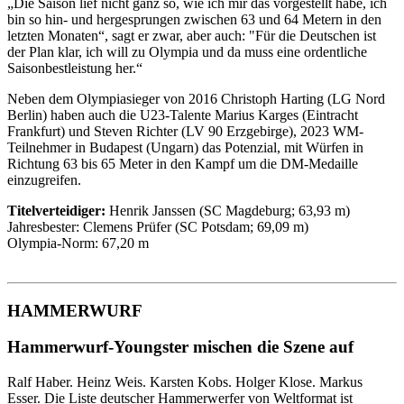
„Die Saison lief nicht ganz so, wie ich mir das vorgestellt habe, ich
bin so hin- und hergesprungen zwischen 63 und 64 Metern in den
letzten Monaten“, sagt er zwar, aber auch: "Für die Deutschen ist
der Plan klar, ich will zu Olympia und da muss eine ordentliche
Saisonbestleistung her.“
Neben dem Olympiasieger von 2016 Christoph Harting (LG Nord
Berlin) haben auch die U23-Talente Marius Karges (Eintracht
Frankfurt) und Steven Richter (LV 90 Erzgebirge), 2023 WM-
Teilnehmer in Budapest (Ungarn) das Potenzial, mit Würfen in
Richtung 63 bis 65 Meter in den Kampf um die DM-Medaille
einzugreifen.
Titelverteidiger:
Henrik Janssen (SC Magdeburg; 63,93 m)
Jahresbester: Clemens Prüfer (SC Potsdam; 69,09 m)
Olympia-Norm: 67,20 m
HAMMERWURF
Hammerwurf-Youngster mischen die Szene auf
Ralf Haber. Heinz Weis. Karsten Kobs. Holger Klose. Markus
Esser. Die Liste deutscher Hammerwerfer von Weltformat ist