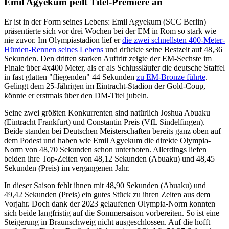
Emil Agyekum peilt Titel-Premiere an
Er ist in der Form seines Lebens: Emil Agyekum (SCC Berlin)
präsentierte sich vor drei Wochen bei der EM in Rom so stark wie
nie zuvor. Im Olympiastadion lief er
die zwei schnellsten 400-Meter-
Hürden-Rennen seines Lebens
und drückte seine Bestzeit auf 48,36
Sekunden. Den dritten starken Auftritt zeigte der EM-Sechste im
Finale über 4x400 Meter, als er als Schlussläufer die deutsche Staffel
in fast glatten "fliegenden" 44 Sekunden
zu EM-Bronze führte
.
Gelingt dem 25-Jährigen im Eintracht-Stadion der Gold-Coup,
könnte er erstmals über den DM-Titel jubeln.
Seine zwei größten Konkurrenten sind natürlich Joshua Abuaku
(Eintracht Frankfurt) und Constantin Preis (VfL Sindelfingen).
Beide standen bei Deutschen Meisterschaften bereits ganz oben auf
dem Podest und haben wie Emil Agyekum die direkte Olympia-
Norm von 48,70 Sekunden schon unterboten. Allerdings liefen
beiden ihre Top-Zeiten von 48,12 Sekunden (Abuaku) und 48,45
Sekunden (Preis) im vergangenen Jahr.
In dieser Saison fehlt ihnen mit 48,90 Sekunden (Abuaku) und
49,42 Sekunden (Preis) ein gutes Stück zu ihren Zeiten aus dem
Vorjahr. Doch dank der 2023 gelaufenen Olympia-Norm konnten
sich beide langfristig auf die Sommersaison vorbereiten. So ist eine
Steigerung in Braunschweig nicht ausgeschlossen. Auf die hofft