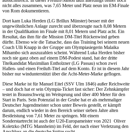
aussichtsreich. In dieser Freiluft-Saison läuft allerdings bisher noch
nicht alles zusammen, was 7,65 Meter und Platz neun im EM-Finale
von Rom dokumentieren.
Dort kam Luka Herden (LG Brillux Münster) besser mit der
ungewöhnlichen Anlage zurecht und überzeugte nach 8,08 Metern
in der Qualifikation im Finale mit 8,01 Metern und Platz acht. Ein
Resultat, das ihm für die Mission DM-Titel Rückenwind geben
dürfte. Ebenso wie die Tatsache, dass das Training bei seinem neuen
Coach Ulli Knapp in der Gruppe um Olympiasiegerin Malaika
Mihambo sich auszuzahlen scheint. Während Luka Herden bisher
noch nie ganz oben auf einem DM-Podest stand, hat der dritte
Titelkandidat Maximilian Entholzner (LG Passau) schon zwei
Hallen- und einen Freiluft-Titel auf dem Konto. Er ist in diesem Jahr
bisher nur windunterstützt über die Acht-Meter-Marke geflogen.
Diese Marke ist für Manuel Eitel (SSV Ulm 1846) außer Reichweite
– und doch hat er sein Olympia-Ticket fast sicher: Der Zehnkämpfer
testet in Braunschweig im Weitsprung und über 400 Meter für den
Start in Paris. Sein Potenzial in der Grube hat er als mehrmaliger
Deutscher Jugendmeister schon unter Beweis gestellt, er kämpft
darum, endlich wieder in den Bereich seiner sieben Jahre alten
Bestleistung von 7,61 Meter zu springen. Mit einem
Sonderstartrecht ist auch der U20-Europameister von 2021 Oliver
Koletzko (MTG Mannheim) im Feld, der nach einer Verletzung den
Anschluss an die deutsche Spitze sucht.