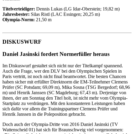
Titelverteidiger:
Dennis Lukas (LG Idar-Oberstein; 19,82 m)
Jahresbester:
Silas Ristl (LAC Essingen; 20,25 m)
Olympia-Norm:
21,50 m
DISKUSWURF
Daniel Jasinski fordert Normerfüller heraus
Im Diskuswurf gestaltet sich nicht nur der Titelkampf spannend.
Auch die Frage, wer den DLV bei den Olympischen Spielen in
Paris vertritt, ist noch nicht final beantwortet. Die besten Chancen
haben sicher mit erfüllter Direktnorm die EM-Teilnehmer Clemens
Prüfer (SC Potsdam; 69,09 m), Mika Sosna (TSG Bergedorf; 68,96
m) und Henrik Janssen (SC Magdeburg; 67,43 m). Derjenige von
ihnen, der am Sonntag den Titel holt, ist nicht mehr vom Olympia-
Startplatz zu verdrängen. Mit den konstanteren Leistungen haben
sich dafür vor allem die Trainingspartner Clemens Prüfer und
Henrik Janssen in die Poleposition gebracht.
Doch auch der Olympia-Dritte von 2016 Daniel Jasinski (TV
Wattenscheid 01) hat sich für Braunschweig viel vorgenommen: