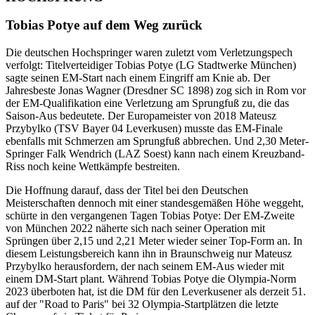
Tobias Potye auf dem Weg zurück
Die deutschen Hochspringer waren zuletzt vom Verletzungspech
verfolgt: Titelverteidiger Tobias Potye (LG Stadtwerke München)
sagte seinen EM-Start nach einem Eingriff am Knie ab. Der
Jahresbeste Jonas Wagner (Dresdner SC 1898) zog sich in Rom vor
der EM-Qualifikation eine Verletzung am Sprungfuß zu, die das
Saison-Aus bedeutete. Der Europameister von 2018 Mateusz
Przybylko (TSV Bayer 04 Leverkusen) musste das EM-Finale
ebenfalls mit Schmerzen am Sprungfuß abbrechen. Und 2,30 Meter-
Springer Falk Wendrich (LAZ Soest) kann nach einem Kreuzband-
Riss noch keine Wettkämpfe bestreiten.
Die Hoffnung darauf, dass der Titel bei den Deutschen
Meisterschaften dennoch mit einer standesgemäßen Höhe weggeht,
schürte in den vergangenen Tagen Tobias Potye: Der EM-Zweite
von München 2022 näherte sich nach seiner Operation mit
Sprüngen über 2,15 und 2,21 Meter wieder seiner Top-Form an. In
diesem Leistungsbereich kann ihn in Braunschweig nur Mateusz
Przybylko herausfordern, der nach seinem EM-Aus wieder mit
einem DM-Start plant. Während Tobias Potye die Olympia-Norm
2023 überboten hat, ist die DM für den Leverkusener als derzeit 51.
auf der "Road to Paris" bei 32 Olympia-Startplätzen die letzte