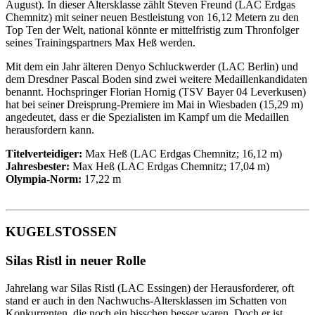
August). In dieser Altersklasse zählt Steven Freund (LAC Erdgas
Chemnitz) mit seiner neuen Bestleistung von 16,12 Metern zu den
Top Ten der Welt, national könnte er mittelfristig zum Thronfolger
seines Trainingspartners Max Heß werden.
Mit dem ein Jahr älteren Denyo Schluckwerder (LAC Berlin) und
dem Dresdner Pascal Boden sind zwei weitere Medaillenkandidaten
benannt. Hochspringer Florian Hornig (TSV Bayer 04 Leverkusen)
hat bei seiner Dreisprung-Premiere im Mai in Wiesbaden (15,29 m)
angedeutet, dass er die Spezialisten im Kampf um die Medaillen
herausfordern kann.
Titelverteidiger:
Max Heß (LAC Erdgas Chemnitz; 16,12 m)
Jahresbester:
Max Heß (LAC Erdgas Chemnitz; 17,04 m)
Olympia-Norm:
17,22 m
KUGELSTOSSEN
Silas Ristl in neuer Rolle
Jahrelang war Silas Ristl (LAC Essingen) der Herausforderer, oft
stand er auch in den Nachwuchs-Altersklassen im Schatten von
Konkurrenten, die noch ein bisschen besser waren. Doch er ist