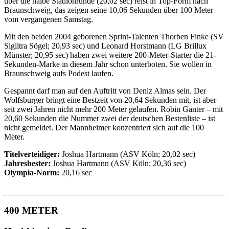
über die halbe Stadionrunde (20,02 sec) reist in Top-Form nach
Braunschweig, das zeigen seine 10,06 Sekunden über 100 Meter
vom vergangenen Samstag.
Mit den beiden 2004 geborenen Sprint-Talenten Thorben Finke (SV
Sigiltra Sögel; 20,93 sec) und Leonard Horstmann (LG Brillux
Münster; 20,95 sec) haben zwei weitere 200-Meter-Starter die 21-
Sekunden-Marke in diesem Jahr schon unterboten. Sie wollen in
Braunschweig aufs Podest laufen.
Gespannt darf man auf den Auftritt von Deniz Almas sein. Der
Wolfsburger bringt eine Bestzeit von 20,64 Sekunden mit, ist aber
seit zwei Jahren nicht mehr 200 Meter gelaufen. Robin Ganter – mit
20,60 Sekunden die Nummer zwei der deutschen Bestenliste – ist
nicht gemeldet. Der Mannheimer konzentriert sich auf die 100
Meter.
Titelverteidiger:
Joshua Hartmann (ASV Köln; 20,02 sec)
Jahresbester:
Joshua Hartmann (ASV Köln; 20,36 sec)
Olympia-Norm:
20,16 sec
400 METER