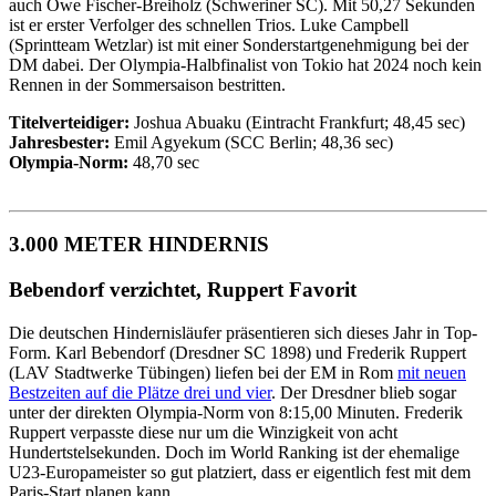
auch Owe Fischer-Breiholz (Schweriner SC). Mit 50,27 Sekunden
ist er erster Verfolger des schnellen Trios. Luke Campbell
(Sprintteam Wetzlar) ist mit einer Sonderstartgenehmigung bei der
DM dabei. Der Olympia-Halbfinalist von Tokio hat 2024 noch kein
Rennen in der Sommersaison bestritten.
Titelverteidiger:
Joshua Abuaku (Eintracht Frankfurt; 48,45 sec)
Jahresbester:
Emil Agyekum (SCC Berlin; 48,36 sec)
Olympia-Norm:
48,70 sec
3.000 METER HINDERNIS
Bebendorf verzichtet, Ruppert Favorit
Die deutschen Hindernisläufer präsentieren sich dieses Jahr in Top-
Form. Karl Bebendorf (Dresdner SC 1898) und Frederik Ruppert
(LAV Stadtwerke Tübingen) liefen bei der EM in Rom
mit neuen
Bestzeiten auf die Plätze drei und vier
. Der Dresdner blieb sogar
unter der direkten Olympia-Norm von 8:15,00 Minuten. Frederik
Ruppert verpasste diese nur um die Winzigkeit von acht
Hundertstelsekunden. Doch im World Ranking ist der ehemalige
U23-Europameister so gut platziert, dass er eigentlich fest mit dem
Paris-Start planen kann.