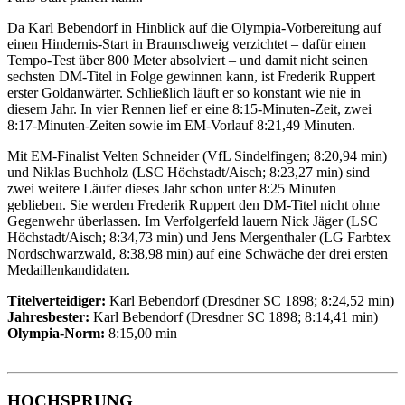
Da Karl Bebendorf in Hinblick auf die Olympia-Vorbereitung auf
einen Hindernis-Start in Braunschweig verzichtet – dafür einen
Tempo-Test über 800 Meter absolviert – und damit nicht seinen
sechsten DM-Titel in Folge gewinnen kann, ist Frederik Ruppert
erster Goldanwärter. Schließlich läuft er so konstant wie nie in
diesem Jahr. In vier Rennen lief er eine 8:15-Minuten-Zeit, zwei
8:17-Minuten-Zeiten sowie im EM-Vorlauf 8:21,49 Minuten.
Mit EM-Finalist Velten Schneider (VfL Sindelfingen; 8:20,94 min)
und Niklas Buchholz (LSC Höchstadt/Aisch; 8:23,27 min) sind
zwei weitere Läufer dieses Jahr schon unter 8:25 Minuten
geblieben. Sie werden Frederik Ruppert den DM-Titel nicht ohne
Gegenwehr überlassen. Im Verfolgerfeld lauern Nick Jäger (LSC
Höchstadt/Aisch; 8:34,73 min) und Jens Mergenthaler (LG Farbtex
Nordschwarzwald, 8:38,98 min) auf eine Schwäche der drei ersten
Medaillenkandidaten.
Titelverteidiger:
Karl Bebendorf (Dresdner SC 1898; 8:24,52 min)
Jahresbester:
Karl Bebendorf (Dresdner SC 1898; 8:14,41 min)
Olympia-Norm:
8:15,00 min
HOCHSPRUNG