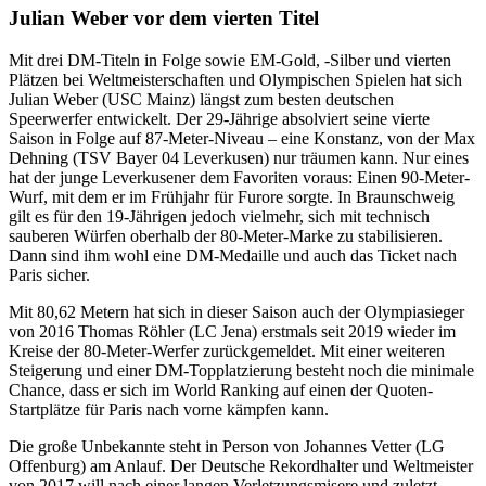
Julian Weber vor dem vierten Titel
Mit drei DM-Titeln in Folge sowie EM-Gold, -Silber und vierten
Plätzen bei Weltmeisterschaften und Olympischen Spielen hat sich
Julian Weber (USC Mainz) längst zum besten deutschen
Speerwerfer entwickelt. Der 29-Jährige absolviert seine vierte
Saison in Folge auf 87-Meter-Niveau – eine Konstanz, von der Max
Dehning (TSV Bayer 04 Leverkusen) nur träumen kann. Nur eines
hat der junge Leverkusener dem Favoriten voraus: Einen 90-Meter-
Wurf, mit dem er im Frühjahr für Furore sorgte. In Braunschweig
gilt es für den 19-Jährigen jedoch vielmehr, sich mit technisch
sauberen Würfen oberhalb der 80-Meter-Marke zu stabilisieren.
Dann sind ihm wohl eine DM-Medaille und auch das Ticket nach
Paris sicher.
Mit 80,62 Metern hat sich in dieser Saison auch der Olympiasieger
von 2016 Thomas Röhler (LC Jena) erstmals seit 2019 wieder im
Kreise der 80-Meter-Werfer zurückgemeldet. Mit einer weiteren
Steigerung und einer DM-Topplatzierung besteht noch die minimale
Chance, dass er sich im World Ranking auf einen der Quoten-
Startplätze für Paris nach vorne kämpfen kann.
Die große Unbekannte steht in Person von Johannes Vetter (LG
Offenburg) am Anlauf. Der Deutsche Rekordhalter und Weltmeister
von 2017 will nach einer langen Verletzungsmisere und zuletzt