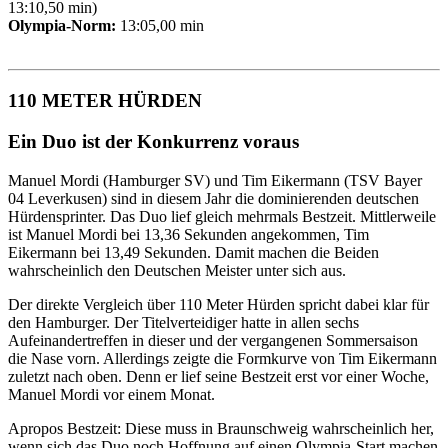
13:10,50 min)
Olympia-Norm:
13:05,00 min
110 METER HÜRDEN
Ein Duo ist der Konkurrenz voraus
Manuel Mordi (Hamburger SV) und Tim Eikermann (TSV Bayer
04 Leverkusen) sind in diesem Jahr die dominierenden deutschen
Hürdensprinter. Das Duo lief gleich mehrmals Bestzeit. Mittlerweile
ist Manuel Mordi bei 13,36 Sekunden angekommen, Tim
Eikermann bei 13,49 Sekunden. Damit machen die Beiden
wahrscheinlich den Deutschen Meister unter sich aus.
Der direkte Vergleich über 110 Meter Hürden spricht dabei klar für
den Hamburger. Der Titelverteidiger hatte in allen sechs
Aufeinandertreffen in dieser und der vergangenen Sommersaison
die Nase vorn. Allerdings zeigte die Formkurve von Tim Eikermann
zuletzt nach oben. Denn er lief seine Bestzeit erst vor einer Woche,
Manuel Mordi vor einem Monat.
Apropos Bestzeit: Diese muss in Braunschweig wahrscheinlich her,
wenn sich das Duo noch Hoffnung auf einen Olympia-Start machen