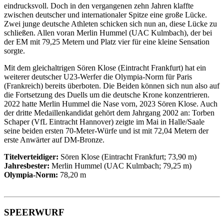
eindrucksvoll. Doch in den vergangenen zehn Jahren klaffte
zwischen deutscher und internationaler Spitze eine große Lücke.
Zwei junge deutsche Athleten schicken sich nun an, diese Lücke zu
schließen. Allen voran Merlin Hummel (UAC Kulmbach), der bei
der EM mit 79,25 Metern und Platz vier für eine kleine Sensation
sorgte.
Mit dem gleichaltrigen Sören Klose (Eintracht Frankfurt) hat ein
weiterer deutscher U23-Werfer die Olympia-Norm für Paris
(Frankreich) bereits überboten. Die Beiden können sich nun also auf
die Fortsetzung des Duells um die deutsche Krone konzentrieren.
2022 hatte Merlin Hummel die Nase vorn, 2023 Sören Klose. Auch
der dritte Medaillenkandidat gehört dem Jahrgang 2002 an: Torben
Schaper (VfL Eintracht Hannover) zeigte im Mai in Halle/Saale
seine beiden ersten 70-Meter-Würfe und ist mit 72,04 Metern der
erste Anwärter auf DM-Bronze.
Titelverteidiger:
Sören Klose (Eintracht Frankfurt; 73,90 m)
Jahresbester:
Merlin Hummel (UAC Kulmbach; 79,25 m)
Olympia-Norm:
78,20 m
SPEERWURF