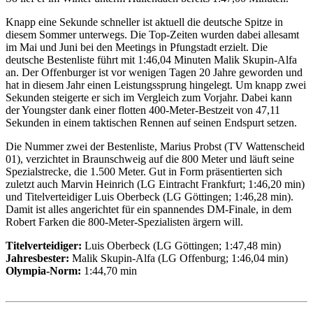
Knapp eine Sekunde schneller ist aktuell die deutsche Spitze in
diesem Sommer unterwegs. Die Top-Zeiten wurden dabei allesamt
im Mai und Juni bei den Meetings in Pfungstadt erzielt. Die
deutsche Bestenliste führt mit 1:46,04 Minuten Malik Skupin-Alfa
an. Der Offenburger ist vor wenigen Tagen 20 Jahre geworden und
hat in diesem Jahr einen Leistungssprung hingelegt. Um knapp zwei
Sekunden steigerte er sich im Vergleich zum Vorjahr. Dabei kann
der Youngster dank einer flotten 400-Meter-Bestzeit von 47,11
Sekunden in einem taktischen Rennen auf seinen Endspurt setzen.
Die Nummer zwei der Bestenliste, Marius Probst (TV Wattenscheid
01), verzichtet in Braunschweig auf die 800 Meter und läuft seine
Spezialstrecke, die 1.500 Meter. Gut in Form präsentierten sich
zuletzt auch Marvin Heinrich (LG Eintracht Frankfurt; 1:46,20 min)
und Titelverteidiger Luis Oberbeck (LG Göttingen; 1:46,28 min).
Damit ist alles angerichtet für ein spannendes DM-Finale, in dem
Robert Farken die 800-Meter-Spezialisten ärgern will.
Titelverteidiger:
Luis Oberbeck (LG Göttingen; 1:47,48 min)
Jahresbester:
Malik Skupin-Alfa (LG Offenburg; 1:46,04 min)
Olympia-Norm:
1:44,70 min