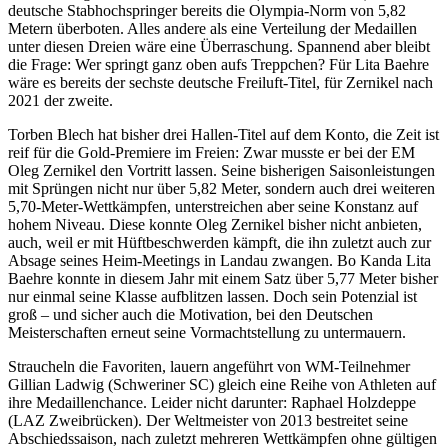
deutsche Stabhochspringer bereits die Olympia-Norm von 5,82
Metern überboten. Alles andere als eine Verteilung der Medaillen
unter diesen Dreien wäre eine Überraschung. Spannend aber bleibt
die Frage: Wer springt ganz oben aufs Treppchen? Für Lita Baehre
wäre es bereits der sechste deutsche Freiluft-Titel, für Zernikel nach
2021 der zweite.
Torben Blech hat bisher drei Hallen-Titel auf dem Konto, die Zeit ist
reif für die Gold-Premiere im Freien: Zwar musste er bei der EM
Oleg Zernikel den Vortritt lassen. Seine bisherigen Saisonleistungen
mit Sprüngen nicht nur über 5,82 Meter, sondern auch drei weiteren
5,70-Meter-Wettkämpfen, unterstreichen aber seine Konstanz auf
hohem Niveau. Diese konnte Oleg Zernikel bisher nicht anbieten,
auch, weil er mit Hüftbeschwerden kämpft, die ihn zuletzt auch zur
Absage seines Heim-Meetings in Landau zwangen. Bo Kanda Lita
Baehre konnte in diesem Jahr mit einem Satz über 5,77 Meter bisher
nur einmal seine Klasse aufblitzen lassen. Doch sein Potenzial ist
groß – und sicher auch die Motivation, bei den Deutschen
Meisterschaften erneut seine Vormachtstellung zu untermauern.
Straucheln die Favoriten, lauern angeführt von WM-Teilnehmer
Gillian Ladwig (Schweriner SC) gleich eine Reihe von Athleten auf
ihre Medaillenchance. Leider nicht darunter: Raphael Holzdeppe
(LAZ Zweibrücken). Der Weltmeister von 2013 bestreitet seine
Abschiedssaison, nach zuletzt mehreren Wettkämpfen ohne gültigen