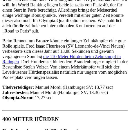
will. Im World Ranking liegen beide jenseits von Platz 40, der für
einen Start in Paris berechtigt. Allerdings bringt der Meistertitel
einige wichtige Bonuspunkte. Veredelt mit einer guten Zeit könnte
dieser also noch für Olympia-Qualifikation reichen. Was natürlich
auch für die zahlreichen internationalen Konkurrenten auf der
„Road to Paris“ gilt.
Beim Rennen um Bronze könnte ein junger Zehnkämpfer eine gute
Rolle spiele. Fred Isaac Fleurisson (SV Leonardo-da-Vinci Nauen)
verbesserte sich dieses Jahr auf 13,88 Sekunden und gewann
vergangenen Sonntag
die 110 Meter Hürden beim Zehnkampf in
Ratingen
. Drei Hundertstel hinter dem Brandenburger rangiert in der
Bestenliste Stefan Volzer. Von einem Mehrkämpfer will sich der
Leverkusener Hürdenspezialist natürlich nur ungern vom möglichen
Podestplatz verdrängen lassen.
Titelverteidiger:
Manuel Mordi (Hamburger SV; 13,77 sec)
Jahresbester:
Manuel Mordi (Hamburger SV; 13,36 sec)
Olympia-Norm:
13,27 sec
400 METER HÜRDEN