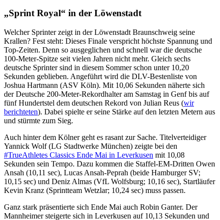
„Sprint Royal“ in der Löwenstadt
Welcher Sprinter zeigt in der Löwenstadt Braunschweig seine
Krallen? Fest steht: Dieses Finale verspricht höchste Spannung und
Top-Zeiten. Denn so ausgeglichen und schnell war die deutsche
100-Meter-Spitze seit vielen Jahren nicht mehr. Gleich sechs
deutsche Sprinter sind in diesem Sommer schon unter 10,20
Sekunden geblieben. Angeführt wird die DLV-Bestenliste von
Joshua Hartmann (ASV Köln). Mit 10,06 Sekunden näherte sich
der Deutsche 200-Meter-Rekordhalter am Samstag in Genf bis auf
fünf Hundertstel dem deutschen Rekord von Julian Reus (
wir
berichteten
). Dabei spielte er seine Stärke auf den letzten Metern aus
und stürmte zum Sieg.
Auch hinter dem Kölner geht es rasant zur Sache. Titelverteidiger
Yannick Wolf (LG Stadtwerke München) zeigte bei den
#TrueAthletes Classics Ende Mai in Leverkusen
mit 10,08
Sekunden sein Tempo. Dazu kommen die Staffel-EM-Dritten Owen
Ansah (10,11 sec), Lucas Ansah-Peprah (beide Hamburger SV;
10,15 sec) und Deniz Almas (VfL Wolfsburg; 10,16 sec), Startläufer
Kevin Kranz (Sprintteam Wetzlar; 10,24 sec) muss passen.
Ganz stark präsentierte sich Ende Mai auch Robin Ganter. Der
Mannheimer steigerte sich in Leverkusen auf 10,13 Sekunden und