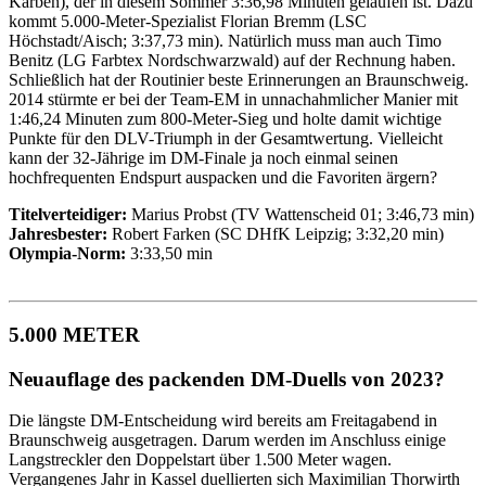
Karben), der in diesem Sommer 3:36,98 Minuten gelaufen ist. Dazu
kommt 5.000-Meter-Spezialist Florian Bremm (LSC
Höchstadt/Aisch; 3:37,73 min). Natürlich muss man auch Timo
Benitz (LG Farbtex Nordschwarzwald) auf der Rechnung haben.
Schließlich hat der Routinier beste Erinnerungen an Braunschweig.
2014 stürmte er bei der Team-EM in unnachahmlicher Manier mit
1:46,24 Minuten zum 800-Meter-Sieg und holte damit wichtige
Punkte für den DLV-Triumph in der Gesamtwertung. Vielleicht
kann der 32-Jährige im DM-Finale ja noch einmal seinen
hochfrequenten Endspurt auspacken und die Favoriten ärgern?
Titelverteidiger:
Marius Probst (TV Wattenscheid 01; 3:46,73 min)
Jahresbester:
Robert Farken (SC DHfK Leipzig; 3:32,20 min)
Olympia-Norm:
3:33,50 min
5.000 METER
Neuauflage des packenden DM-Duells von 2023?
Die längste DM-Entscheidung wird bereits am Freitagabend in
Braunschweig ausgetragen. Darum werden im Anschluss einige
Langstreckler den Doppelstart über 1.500 Meter wagen.
Vergangenes Jahr in Kassel duellierten sich Maximilian Thorwirth