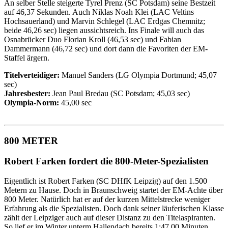
An selber Stelle steigerte Tyrel Prenz (SC Potsdam) seine Bestzeit
auf 46,37 Sekunden. Auch Niklas Noah Klei (LAC Veltins
Hochsauerland) und Marvin Schlegel (LAC Erdgas Chemnitz;
beide 46,26 sec) liegen aussichtsreich. Ins Finale will auch das
Osnabrücker Duo Florian Kroll (46,53 sec) und Fabian
Dammermann (46,72 sec) und dort dann die Favoriten der EM-
Staffel ärgern.
Titelverteidiger:
Manuel Sanders (LG Olympia Dortmund; 45,07
sec)
Jahresbester:
Jean Paul Bredau (SC Potsdam; 45,03 sec)
Olympia-Norm:
45,00 sec
800 METER
Robert Farken fordert die 800-Meter-Spezialisten
Eigentlich ist Robert Farken (SC DHfK Leipzig) auf den 1.500
Metern zu Hause. Doch in Braunschweig startet der EM-Achte über
800 Meter. Natürlich hat er auf der kurzen Mittelstrecke weniger
Erfahrung als die Spezialisten. Doch dank seiner läuferischen Klasse
zählt der Leipziger auch auf dieser Distanz zu den Titelaspiranten.
So lief er im Winter unterm Hallendach bereits 1:47,00 Minuten.