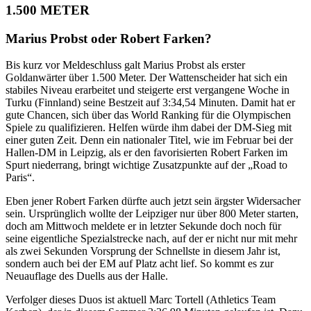
1.500 METER
Marius Probst oder Robert Farken?
Bis kurz vor Meldeschluss galt Marius Probst als erster
Goldanwärter über 1.500 Meter. Der Wattenscheider hat sich ein
stabiles Niveau erarbeitet und steigerte erst vergangene Woche in
Turku (Finnland) seine Bestzeit auf 3:34,54 Minuten. Damit hat er
gute Chancen, sich über das World Ranking für die Olympischen
Spiele zu qualifizieren. Helfen würde ihm dabei der DM-Sieg mit
einer guten Zeit. Denn ein nationaler Titel, wie im Februar bei der
Hallen-DM in Leipzig, als er den favorisierten Robert Farken im
Spurt niederrang, bringt wichtige Zusatzpunkte auf der „Road to
Paris“.
Eben jener Robert Farken dürfte auch jetzt sein ärgster Widersacher
sein. Ursprünglich wollte der Leipziger nur über 800 Meter starten,
doch am Mittwoch meldete er in letzter Sekunde doch noch für
seine eigentliche Spezialstrecke nach, auf der er nicht nur mit mehr
als zwei Sekunden Vorsprung der Schnellste in diesem Jahr ist,
sondern auch bei der EM auf Platz acht lief. So kommt es zur
Neuauflage des Duells aus der Halle.
Verfolger dieses Duos ist aktuell Marc Tortell (Athletics Team