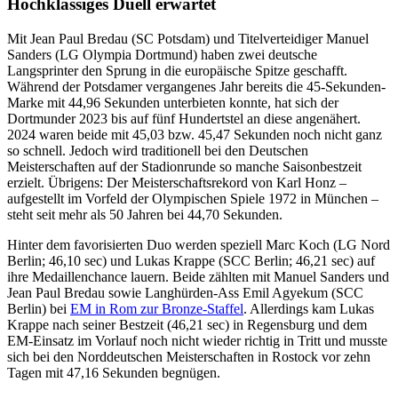
Hochklassiges Duell erwartet
Mit Jean Paul Bredau (SC Potsdam) und Titelverteidiger Manuel
Sanders (LG Olympia Dortmund) haben zwei deutsche
Langsprinter den Sprung in die europäische Spitze geschafft.
Während der Potsdamer vergangenes Jahr bereits die 45-Sekunden-
Marke mit 44,96 Sekunden unterbieten konnte, hat sich der
Dortmunder 2023 bis auf fünf Hundertstel an diese angenähert.
2024 waren beide mit 45,03 bzw. 45,47 Sekunden noch nicht ganz
so schnell. Jedoch wird traditionell bei den Deutschen
Meisterschaften auf der Stadionrunde so manche Saisonbestzeit
erzielt. Übrigens: Der Meisterschaftsrekord von Karl Honz –
aufgestellt im Vorfeld der Olympischen Spiele 1972 in München –
steht seit mehr als 50 Jahren bei 44,70 Sekunden.
Hinter dem favorisierten Duo werden speziell Marc Koch (LG Nord
Berlin; 46,10 sec) und Lukas Krappe (SCC Berlin; 46,21 sec) auf
ihre Medaillenchance lauern. Beide zählten mit Manuel Sanders und
Jean Paul Bredau sowie Langhürden-Ass Emil Agyekum (SCC
Berlin) bei
EM in Rom zur Bronze-Staffel
. Allerdings kam Lukas
Krappe nach seiner Bestzeit (46,21 sec) in Regensburg und dem
EM-Einsatz im Vorlauf noch nicht wieder richtig in Tritt und musste
sich bei den Norddeutschen Meisterschaften in Rostock vor zehn
Tagen mit 47,16 Sekunden begnügen.