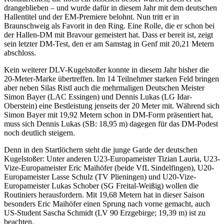
drangeblieben – und wurde dafür in diesem Jahr mit dem deutschen
Hallentitel und der EM-Premiere belohnt. Nun tritt er in
Braunschweig als Favorit in den Ring. Eine Rolle, die er schon bei
der Hallen-DM mit Bravour gemeistert hat. Dass er bereit ist, zeigt
sein letzter DM-Test, den er am Samstag in Genf mit 20,21 Metern
abschloss.
Kein weiterer DLV-Kugelstoßer konnte in diesem Jahr bisher die
20-Meter-Marke übertreffen. Im 14 Teilnehmer starken Feld bringen
aber neben Silas Ristl auch die mehrmaligen Deutschen Meister
Simon Bayer (LAC Essingen) und Dennis Lukas (LG Idar-
Oberstein) eine Bestleistung jenseits der 20 Meter mit. Während sich
Simon Bayer mit 19,92 Metern schon in DM-Form präsentiert hat,
muss sich Dennis Lukas (SB: 18,95 m) dagegen für das DM-Podest
noch deutlich steigern.
Denn in den Startlöchern steht die junge Garde der deutschen
Kugelstoßer: Unter anderen U23-Europameister Tizian Lauria, U23-
Vize-Europameister Eric Maihöfer (beide VfL Sindelfingen), U20-
Europameister Lasse Schulz (TV Plieningen) und U20-Vize-
Europameister Lukas Schober (SG Freital-Weißig) wollen die
Routiniers herausfordern. Mit 19,68 Metern hat in dieser Saison
besonders Eric Maihöfer einen Sprung nach vorne gemacht, auch
US-Student Sascha Schmidt (LV 90 Erzgebirge; 19,39 m) ist zu
beachten.