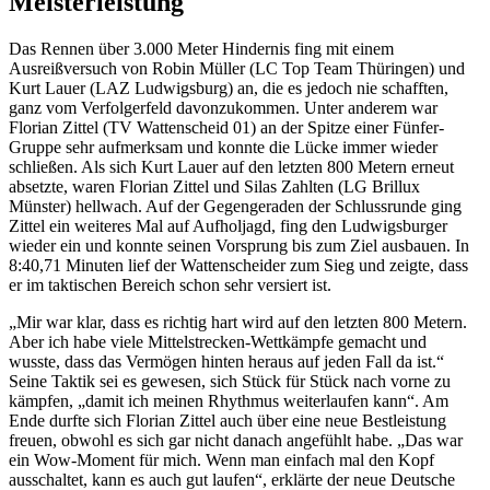
Meisterleistung
Das Rennen über 3.000 Meter Hindernis fing mit einem
Ausreißversuch von Robin Müller (LC Top Team Thüringen) und
Kurt Lauer (LAZ Ludwigsburg) an, die es jedoch nie schafften,
ganz vom Verfolgerfeld davonzukommen. Unter anderem war
Florian Zittel (TV Wattenscheid 01) an der Spitze einer Fünfer-
Gruppe sehr aufmerksam und konnte die Lücke immer wieder
schließen. Als sich Kurt Lauer auf den letzten 800 Metern erneut
absetzte, waren Florian Zittel und Silas Zahlten (LG Brillux
Münster) hellwach. Auf der Gegengeraden der Schlussrunde ging
Zittel ein weiteres Mal auf Aufholjagd, fing den Ludwigsburger
wieder ein und konnte seinen Vorsprung bis zum Ziel ausbauen. In
8:40,71 Minuten lief der Wattenscheider zum Sieg und zeigte, dass
er im taktischen Bereich schon sehr versiert ist.
„Mir war klar, dass es richtig hart wird auf den letzten 800 Metern.
Aber ich habe viele Mittelstrecken-Wettkämpfe gemacht und
wusste, dass das Vermögen hinten heraus auf jeden Fall da ist.“
Seine Taktik sei es gewesen, sich Stück für Stück nach vorne zu
kämpfen, „damit ich meinen Rhythmus weiterlaufen kann“. Am
Ende durfte sich Florian Zittel auch über eine neue Bestleistung
freuen, obwohl es sich gar nicht danach angefühlt habe. „Das war
ein Wow-Moment für mich. Wenn man einfach mal den Kopf
ausschaltet, kann es auch gut laufen“, erklärte der neue Deutsche