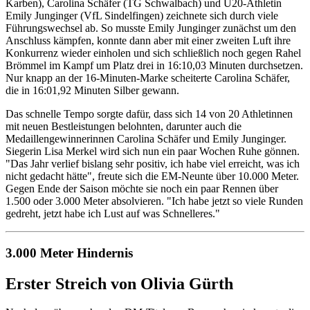
Karben), Carolina Schäfer (TG Schwalbach) und U20-Athletin
Emily Junginger (VfL Sindelfingen) zeichnete sich durch viele
Führungswechsel ab. So musste Emily Junginger zunächst um den
Anschluss kämpfen, konnte dann aber mit einer zweiten Luft ihre
Konkurrenz wieder einholen und sich schließlich noch gegen Rahel
Brömmel im Kampf um Platz drei in 16:10,03 Minuten durchsetzen.
Nur knapp an der 16-Minuten-Marke scheiterte Carolina Schäfer,
die in 16:01,92 Minuten Silber gewann.
Das schnelle Tempo sorgte dafür, dass sich 14 von 20 Athletinnen
mit neuen Bestleistungen belohnten, darunter auch die
Medaillengewinnerinnen Carolina Schäfer und Emily Junginger.
Siegerin Lisa Merkel wird sich nun ein paar Wochen Ruhe gönnen.
"Das Jahr verlief bislang sehr positiv, ich habe viel erreicht, was ich
nicht gedacht hätte", freute sich die EM-Neunte über 10.000 Meter.
Gegen Ende der Saison möchte sie noch ein paar Rennen über
1.500 oder 3.000 Meter absolvieren. "Ich habe jetzt so viele Runden
gedreht, jetzt habe ich Lust auf was Schnelleres."
3.000 Meter Hindernis
Erster Streich von Olivia Gürth