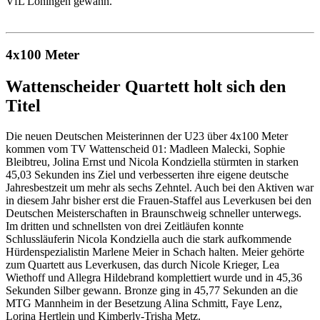
VfL Löningen gewann.
4x100 Meter
Wattenscheider Quartett holt sich den
Titel
Die neuen Deutschen Meisterinnen der U23 über 4x100 Meter
kommen vom TV Wattenscheid 01: Madleen Malecki, Sophie
Bleibtreu, Jolina Ernst und Nicola Kondziella stürmten in starken
45,03 Sekunden ins Ziel und verbesserten ihre eigene deutsche
Jahresbestzeit um mehr als sechs Zehntel. Auch bei den Aktiven war
in diesem Jahr bisher erst die Frauen-Staffel aus Leverkusen bei den
Deutschen Meisterschaften in Braunschweig schneller unterwegs.
Im dritten und schnellsten von drei Zeitläufen konnte
Schlussläuferin Nicola Kondziella auch die stark aufkommende
Hürdenspezialistin Marlene Meier in Schach halten. Meier gehörte
zum Quartett aus Leverkusen, das durch Nicole Krieger, Lea
Wiethoff und Allegra Hildebrand komplettiert wurde und in 45,36
Sekunden Silber gewann. Bronze ging in 45,77 Sekunden an die
MTG Mannheim in der Besetzung Alina Schmitt, Faye Lenz,
Lorina Hertlein und Kimberly-Trisha Metz.