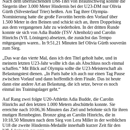
Nach dem überraschenden DM-Titel von Braunschweig konnte die
Siegerin über 3.000 Meter Hindernis bei der U23-DM nur Olivia
Gürth (Silvesterlauf Trier) heißen. Am Tag ihrer Olympia-
Nominierung hatte die große Favoritin bereits den Vorlauf über
1.500 Meter in den Beinen und schickt sich an, ihren Doppelsieg
aus dem vergangenen Jahr zu wiederholen. In der dritten Runde
konnte sie sich von Adia Budde (TSV Altenholz) und Carolin
Hinrichs (VfL Löningen) absetzen, die zunächst das Tempo
mitgegangen waren.. In 9:51,21 Minuten lief Olivia Gürth souverän
zum Sieg.
„Das war das vierte Mal, dass ich den Titel geholt habe, und in
meinem letzten U23-Jahr wollte ich das als Abschluss noch einmal
schaffen.“ Mit Blick auf Olympia sollte die U23-Meisterschaft als
Belastungstest dienen. „In Paris habe ich auch nur einen Tag Pause
zwischen Vorlauf und dann hoffentlich dem Finale. Das ist heute
dann eine andere Art an Belastung, die ich setze, bevor es noch
einmal ins Trainingslager geht.“
Auf Rang zwei folgte U20-Athletin Adia Budde, die Carolin
Hinrichs auf den letzten 1.000 Metern abschütteln konnte. Sie
erreichte nach 10:06,36 Minuten das Ziel und belohnte sich für ihren
mutigen Rennbeginn. Bronze ging an Carolin Hinrichs, die in
10:18,50 Minuten nach dem Sieg von Lera Miller in der weiblichen
U18 die zweite Hindernis-Medaille innerhalb kurzer Zeit für den