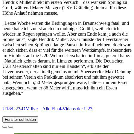
Hendrik Müller direkt im ersten Versuch – das war sein Sprung zu
Gold, während Marec Metzger (TSV Gräfeling) dreimal für diese
Höhe Anlauf nehmen musste.
„Letzte Woche waren die Bedingungen in Braunschweig fatal, und
heute hatte ich zuerst auch ein mulmiges Gefühl, weil ich nicht
wieder im Regen springen wollte. Aber zum Ende kam ja auch die
Sonne raus“, sagte Hendrik Müller. Zwar musste der Leverkusener
zwischen seinen Sprüngen lange Pausen in Kauf nehmen, doch war
er sich sicher, dass er viel für die weiteren Wettkämpfe, insbesondere
im Hinblick auf die U20-Weltmeisterschaften in Lima, gelernt habe.
„Natürlich geht es darum, in Lima zu performen. Die Deutschen
U23-Meisterschaften sind nur ein Baustein“, erklärte der
Leverkusener, der aktuell gemeinsam mit Speerwerfer Max Dehning
bei seinem Verein ein Praktikum absolviert und mit ihm gewettet
hat: „Wenn ich 5,50 Meter gesprungen wäre, hätte er mir ein Essen
ausgegeben, wenn er 86 Meter wirft, muss ich ihm ein Essen
ausgeben.“
U18/U23-DM live
Alle Final-Videos der U23
Fenster schließen