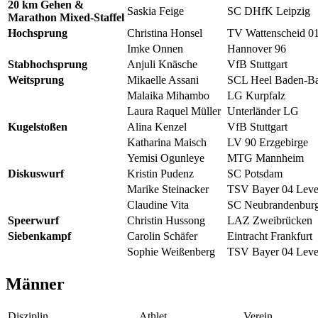
20 km Gehen &
Saskia Feige
SC DHfK Leipzig
Marathon Mixed-Staffel
Hochsprung
Christina Honsel
TV Wattenscheid 0
Imke Onnen
Hannover 96
Stabhochsprung
Anjuli Knäsche
VfB Stuttgart
Weitsprung
Mikaelle Assani
SCL Heel Baden-B
Malaika Mihambo
LG Kurpfalz
Laura Raquel Müller
Unterländer LG
Kugelstoßen
Alina Kenzel
VfB Stuttgart
Katharina Maisch
LV 90 Erzgebirge
Yemisi Ogunleye
MTG Mannheim
Diskuswurf
Kristin Pudenz
SC Potsdam
Marike Steinacker
TSV Bayer 04 Leve
Claudine Vita
SC Neubrandenbur
Speerwurf
Christin Hussong
LAZ Zweibrücken
Siebenkampf
Carolin Schäfer
Eintracht Frankfurt
Sophie Weißenberg
TSV Bayer 04 Leve
Männer
Disziplin
Athlet
Verein