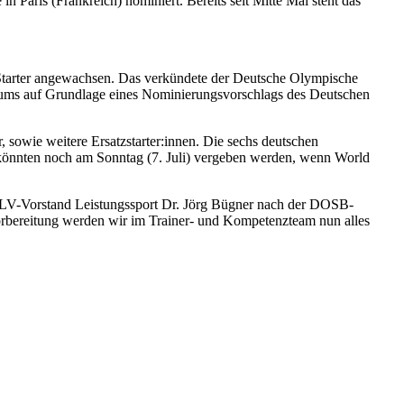
 Paris (Frankreich) nominiert. Bereits seit Mitte Mai steht das
nd Starter angewachsen. Das verkündete der Deutsche Olympische
raums auf Grundlage eines Nominierungsvorschlags des Deutschen
sowie weitere Ersatzstarter:innen. Die sechs deutschen
 könnten noch am Sonntag (7. Juli) vergeben werden, wenn World
e DLV-Vorstand Leistungssport Dr. Jörg Bügner nach der DOSB-
orbereitung werden wir im Trainer- und Kompetenzteam nun alles