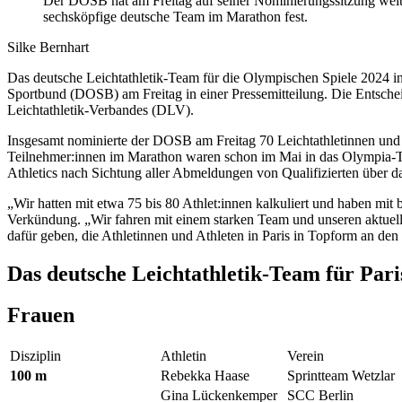
Der DOSB hat am Freitag auf seiner Nominierungssitzung weitere
sechsköpfige deutsche Team im Marathon fest.
Silke Bernhart
Das deutsche Leichtathletik-Team für die Olympischen Spiele 2024 in 
Sportbund (DOSB) am Freitag in einer Pressemitteilung. Die Entsche
Leichtathletik-Verbandes (DLV).
Insgesamt nominierte der DOSB am Freitag 70 Leichtathletinnen und L
Teilnehmer:innen im Marathon waren schon im Mai in das Olympia-Tea
Athletics nach Sichtung aller Abmeldungen von Qualifizierten über 
„Wir hatten mit etwa 75 bis 80 Athlet:innen kalkuliert und haben mi
Verkündung. „Wir fahren mit einem starken Team und unseren aktuell
dafür geben, die Athletinnen und Athleten in Paris in Topform an den 
Das deutsche Leichtathletik-Team für Paris
Frauen
Disziplin
Athletin
Verein
100 m
Rebekka Haase
Sprintteam Wetzlar
Gina Lückenkemper
SCC Berlin