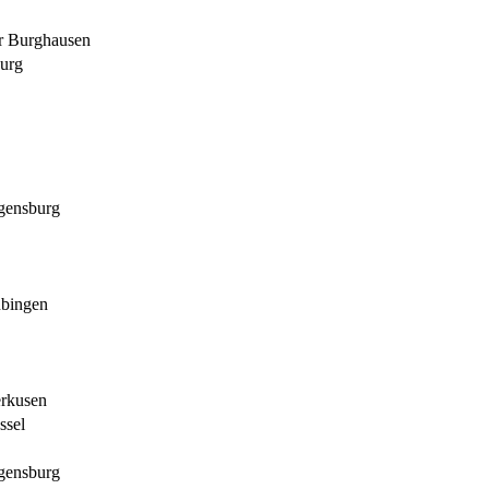
r Burghausen
urg
gensburg
bingen
rkusen
ssel
gensburg