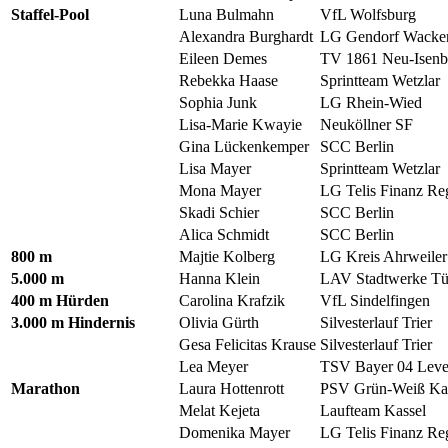
Staffel-Pool
Luna Bulmahn
VfL Wolfsburg
Alexandra Burghardt
LG Gendorf Wacke
Eileen Demes
TV 1861 Neu-Isenb
Rebekka Haase
Sprintteam Wetzlar
Sophia Junk
LG Rhein-Wied
Lisa-Marie Kwayie
Neuköllner SF
Gina Lückenkemper
SCC Berlin
Lisa Mayer
Sprintteam Wetzlar
Mona Mayer
LG Telis Finanz Re
Skadi Schier
SCC Berlin
Alica Schmidt
SCC Berlin
800 m
Majtie Kolberg
LG Kreis Ahrweiler
5.000 m
Hanna Klein
LAV Stadtwerke Tü
400 m Hürden
Carolina Krafzik
VfL Sindelfingen
3.000 m Hindernis
Olivia Gürth
Silvesterlauf Trier
Gesa Felicitas Krause
Silvesterlauf Trier
Lea Meyer
TSV Bayer 04 Leve
Marathon
Laura Hottenrott
PSV Grün-Weiß Ka
Melat Kejeta
Laufteam Kassel
Domenika Mayer
LG Telis Finanz Re