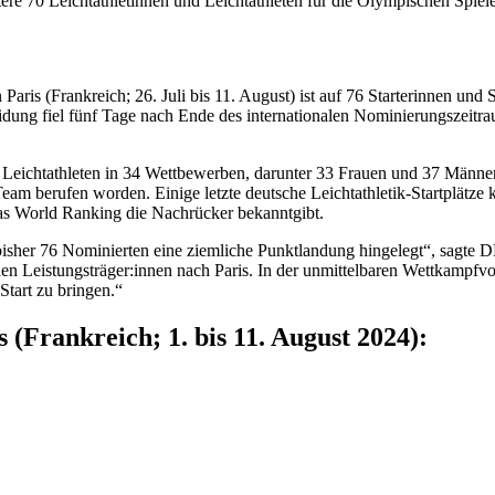
 70 Leichtathletinnen und Leichtathleten für die Olympischen Spiele in
Paris (Frankreich; 26. Juli bis 11. August) ist auf 76 Starterinnen u
idung fiel fünf Tage nach Ende des internationalen Nominierungszeit
eichtathleten in 34 Wettbewerben, darunter 33 Frauen und 37 Männer, 
m berufen worden. Einige letzte deutsche Leichtathletik-Startplätze
das World Ranking die Nachrücker bekanntgibt.
t bisher 76 Nominierten eine ziemliche Punktlandung hingelegt“, sagt
en Leistungsträger:innen nach Paris. In der unmittelbaren Wettkampfv
Start zu bringen.“
 (Frankreich; 1. bis 11. August 2024):