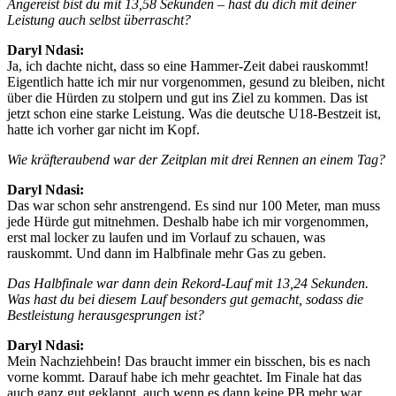
Angereist bist du mit 13,58 Sekunden – hast du dich mit deiner
Leistung auch selbst überrascht?
Daryl Ndasi:
Ja, ich dachte nicht, dass so eine Hammer-Zeit dabei rauskommt!
Eigentlich hatte ich mir nur vorgenommen, gesund zu bleiben, nicht
über die Hürden zu stolpern und gut ins Ziel zu kommen. Das ist
jetzt schon eine starke Leistung. Was die deutsche U18-Bestzeit ist,
hatte ich vorher gar nicht im Kopf.
Wie kräfteraubend war der Zeitplan mit drei Rennen an einem Tag?
Daryl Ndasi:
Das war schon sehr anstrengend. Es sind nur 100 Meter, man muss
jede Hürde gut mitnehmen. Deshalb habe ich mir vorgenommen,
erst mal locker zu laufen und im Vorlauf zu schauen, was
rauskommt. Und dann im Halbfinale mehr Gas zu geben.
Das Halbfinale war dann dein Rekord-Lauf mit 13,24 Sekunden.
Was hast du bei diesem Lauf besonders gut gemacht, sodass die
Bestleistung herausgesprungen ist?
Daryl Ndasi:
Mein Nachziehbein! Das braucht immer ein bisschen, bis es nach
vorne kommt. Darauf habe ich mehr geachtet. Im Finale hat das
auch ganz gut geklappt, auch wenn es dann keine PB mehr war.