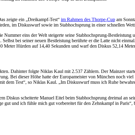
Das zeigte ein „Dreikampf-Test“
im Rahmen des Thorpe-Cup
am Sonnta
rden, im Diskuswurf sowie im Stabhochsprung in einer schnellen Wet
e Nummer eins der Welt steigerte seine Stabhochsprung-Bestleistung 
Selbst bei seiner neuen Bestleistung berührte er die Latte nicht einmal.
110 Meter Hürden auf 14,40 Sekunden und warf den Diskus 52,14 Meter
n. Dahinter folgte Niklas Kaul mit 2.537 Zählern. Der Mainzer starte
ung. Bei dieser Höhe hatte der Europameister von München noch viel 
en mit dem Test“, so Niklas Kaul. „Im Diskuswurf muss ich Ruhe bewah
 Diskus scheiterte Manuel Eitel beim Stabhochsprung dreimal an sein
ut und ich fühle mich gut vorbereitet für den Zehnkampf in Paris“, b