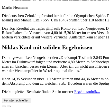
Martin Neumann
Die deutschen Zehnkämpfer sind bereit für die Olympischen Spiele. 
Mainz) und Manuel Eitel (SSV Ulm 1846) prüften über 110 Meter Hü
Das Top-Resultat des Tages ging aufs Konto von Leo Neugebauer. Di
Rekordhalter alle Versuche von 4,80 bis 5,30 Meter im ersten Versuch. 
Metern verzichtete er auf weitere Versuche. Außerdem kam er über 
Niklas Kaul mit soliden Ergebnissen
Damit gewann Leo Neugebauer den „Dreikampf-Test“ mit 2.843 Punkte
Meter im Diskuswurf folgen und meisterte 4,80 Meter im Stabhochspr
alles ein bisschen besser sein können. Aber ich bin nicht unzufried
war der Wettkampf hier in Wetzlar optimal für uns.“
Nach 14,35 Sekunden über 110 Meter Hürden und 44,36 Meter mit dem
dem Absprung und dem zu weichen Stab. Trotzdem waren die Sprünge g
Die kompletten Resultate finden Sie in unserer
Ergebnisrubrik...
Fenster schließen