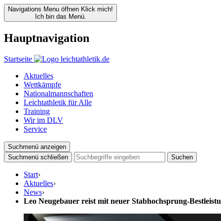
Navigations Menu öffnen
Klick mich!
Ich bin das Menü.
Hauptnavigation
Startseite
Aktuelles
Wettkämpfe
Nationalmannschaften
Leichtathletik für Alle
Training
Wir im DLV
Service
Suchmenü anzeigen
Suchmenü schließen
Suchen
Start
›
Aktuelles
›
News
›
Leo Neugebauer reist mit neuer Stabhochsprung-Bestleist