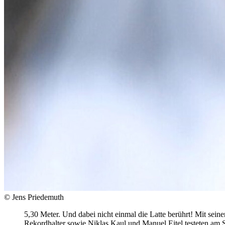
© Jens Priedemuth
5,30 Meter. Und dabei nicht einmal die Latte berührt! Mit se
Rekordhalter sowie Niklas Kaul und Manuel Eitel testeten am