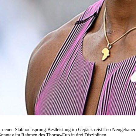
iner neuen Stabhochsprung-Bestleistung im Gepäck reist Leo Neugebaue
 Sonntag im Rahmen des Thorpe-Cup in drei Disziplinen.