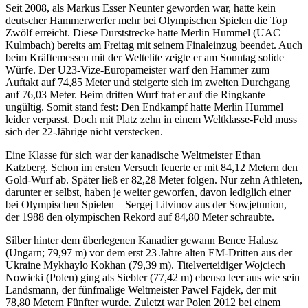
Seit 2008, als Markus Esser Neunter geworden war, hatte kein
deutscher Hammerwerfer mehr bei Olympischen Spielen die Top
Zwölf erreicht. Diese Durststrecke hatte Merlin Hummel (UAC
Kulmbach) bereits am Freitag mit seinem Finaleinzug beendet. Auch
beim Kräftemessen mit der Weltelite zeigte er am Sonntag solide
Würfe. Der U23-Vize-Europameister warf den Hammer zum
Auftakt auf 74,85 Meter und steigerte sich im zweiten Durchgang
auf 76,03 Meter. Beim dritten Wurf trat er auf die Ringkante –
ungültig. Somit stand fest: Den Endkampf hatte Merlin Hummel
leider verpasst. Doch mit Platz zehn in einem Weltklasse-Feld muss
sich der 22-Jährige nicht verstecken.
Eine Klasse für sich war der kanadische Weltmeister Ethan
Katzberg. Schon im ersten Versuch feuerte er mit 84,12 Metern den
Gold-Wurf ab. Später ließ er 82,28 Meter folgen. Nur zehn Athleten,
darunter er selbst, haben je weiter geworfen, davon lediglich einer
bei Olympischen Spielen – Sergej Litvinov aus der Sowjetunion,
der 1988 den olympischen Rekord auf 84,80 Meter schraubte.
Silber hinter dem überlegenen Kanadier gewann Bence Halasz
(Ungarn; 79,97 m) vor dem erst 23 Jahre alten EM-Dritten aus der
Ukraine Mykhaylo Kokhan (79,39 m). Titelverteidiger Wojciech
Nowicki (Polen) ging als Siebter (77,42 m) ebenso leer aus wie sein
Landsmann, der fünfmalige Weltmeister Pawel Fajdek, der mit
78,80 Metern Fünfter wurde. Zuletzt war Polen 2012 bei einem