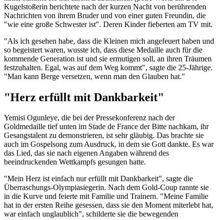
Kugelstoßerin berichtete nach der kurzen Nacht von berührenden
Nachrichten von ihrem Bruder und von einer guten Freundin, die
"wie eine große Schwester ist". Deren Kinder fieberten am TV mit.
"Als ich gesehen habe, dass die Kleinen mich angefeuert haben und
so begeistert waren, wusste ich, dass diese Medaille auch für die
kommende Generation ist und sie ermutigen soll, an ihren Träumen
festzuhalten. Egal, was auf dem Weg kommt", sagte die 25-Jährige.
"Man kann Berge versetzen, wenn man den Glauben hat."
"Herz erfüllt mit Dankbarkeit"
Yemisi Ogunleye, die bei der Pressekonferenz nach der
Goldmedaille tief unten im Stade de France der Bitte nachkam, ihr
Gesangstalent zu demonstrieren, ist sehr gläubig. Das brachte sie
auch im Gospelsong zum Ausdruck, in dem sie Gott dankte. Es war
das Lied, das sie nach eigenen Angaben während des
beeindruckenden Wettkampfs gesungen hatte.
"Mein Herz ist einfach nur erfüllt mit Dankbarkeit", sagte die
Überraschungs-Olympiasiegerin. Nach dem Gold-Coup rannte sie
in die Kurve und feierte mit Familie und Trainern. "Meine Familie
hat in der ersten Reihe gesessen, dass sie den Moment miterlebt hat,
war einfach unglaublich", schilderte sie die bewegenden