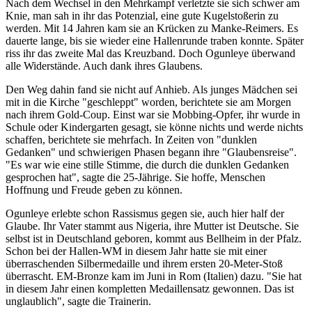
Nach dem Wechsel in den Mehrkampf verletzte sie sich schwer am
Knie, man sah in ihr das Potenzial, eine gute Kugelstoßerin zu
werden. Mit 14 Jahren kam sie an Krücken zu Manke-Reimers. Es
dauerte lange, bis sie wieder eine Hallenrunde traben konnte. Später
riss ihr das zweite Mal das Kreuzband. Doch Ogunleye überwand
alle Widerstände. Auch dank ihres Glaubens.
Den Weg dahin fand sie nicht auf Anhieb. Als junges Mädchen sei
mit in die Kirche "geschleppt" worden, berichtete sie am Morgen
nach ihrem Gold-Coup. Einst war sie Mobbing-Opfer, ihr wurde in
Schule oder Kindergarten gesagt, sie könne nichts und werde nichts
schaffen, berichtete sie mehrfach. In Zeiten von "dunklen
Gedanken" und schwierigen Phasen begann ihre "Glaubensreise".
"Es war wie eine stille Stimme, die durch die dunklen Gedanken
gesprochen hat", sagte die 25-Jährige. Sie hoffe, Menschen
Hoffnung und Freude geben zu können.
Ogunleye erlebte schon Rassismus gegen sie, auch hier half der
Glaube. Ihr Vater stammt aus Nigeria, ihre Mutter ist Deutsche. Sie
selbst ist in Deutschland geboren, kommt aus Bellheim in der Pfalz.
Schon bei der Hallen-WM in diesem Jahr hatte sie mit einer
überraschenden Silbermedaille und ihrem ersten 20-Meter-Stoß
überrascht. EM-Bronze kam im Juni in Rom (Italien) dazu. "Sie hat
in diesem Jahr einen kompletten Medaillensatz gewonnen. Das ist
unglaublich", sagte die Trainerin.