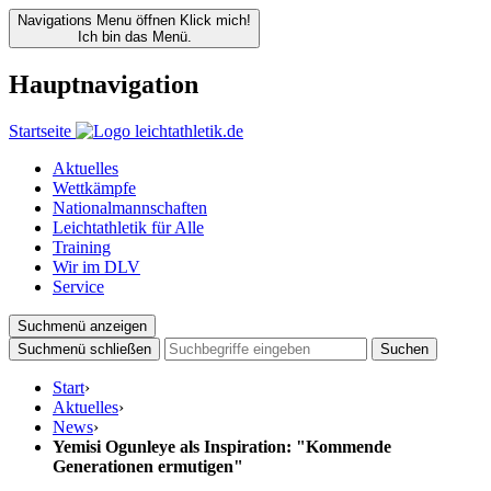
Navigations Menu öffnen
Klick mich!
Ich bin das Menü.
Hauptnavigation
Startseite
Aktuelles
Wettkämpfe
Nationalmannschaften
Leichtathletik für Alle
Training
Wir im DLV
Service
Suchmenü anzeigen
Suchmenü schließen
Suchen
Start
›
Aktuelles
›
News
›
Yemisi Ogunleye als Inspiration: "Kommende
Generationen ermutigen"