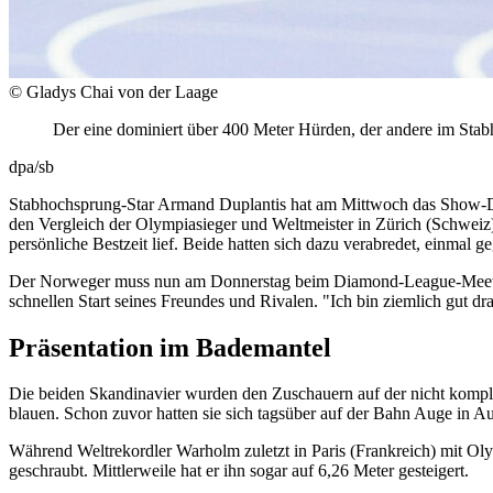
© Gladys Chai von der Laage
Der eine dominiert über 400 Meter Hürden, der andere im Sta
dpa/sb
Stabhochsprung-Star Armand Duplantis hat am Mittwoch das Show-Du
den Vergleich der Olympiasieger und Weltmeister in Zürich (Schweiz)
persönliche Bestzeit lief. Beide hatten sich dazu verabredet, einmal 
Der Norweger muss nun am Donnerstag beim Diamond-League-Meeting i
schnellen Start seines Freundes und Rivalen. "Ich bin ziemlich gut dr
Präsentation im Bademantel
Die beiden Skandinavier wurden den Zuschauern auf der nicht komple
blauen. Schon zuvor hatten sie sich tagsüber auf der Bahn Auge in A
Während Weltrekordler Warholm zuletzt in Paris (Frankreich) mit Ol
geschraubt. Mittlerweile hat er ihn sogar auf 6,26 Meter gesteigert.