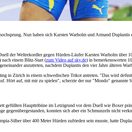
bhochsprung. Nun haben sich Karsten Warholm und Armand Duplantis ei
ell der Weltrekordler gegen Hürden-Läufer Karsten Warholm über 10
 nach einem Blitz-Start (
zum Video auf sky.de
) in bemerkenswerten 1
gegeneinander anzutreten, nachdem Duplantis den vier Jahre älteren War
n Zürich in einem schwedischen Trikot antreten. "Das wird definiti
auf. Hört auf, mit mir zu spielen", scherzte der nur "Mondo" genannte S
tt gefüllten Haupttribüne im Letzigrund vor dem Duell wie Boxer präs
uge gegenübergestanden, konnten sich aber ein Schmunzeln nicht verkn
ympia-Silber über 400 Meter Hürden zufrieden sein musste, hatte Dupla