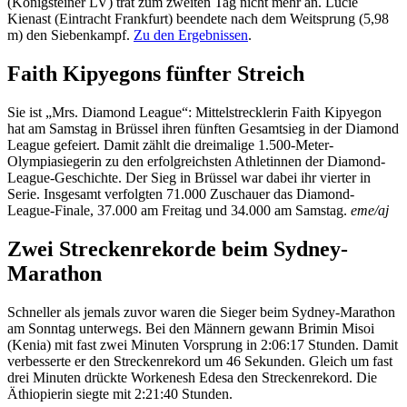
(Königsteiner LV) trat zum zweiten Tag nicht mehr an. Lucie
Kienast (Eintracht Frankfurt) beendete nach dem Weitsprung (5,98
m) den Siebenkampf.
Zu den Ergebnissen
.
Faith Kipyegons fünfter Streich
Sie ist „Mrs. Diamond League“: Mittelstrecklerin Faith Kipyegon
hat am Samstag in Brüssel ihren fünften Gesamtsieg in der Diamond
League gefeiert. Damit zählt die dreimalige 1.500-Meter-
Olympiasiegerin zu den erfolgreichsten Athletinnen der Diamond-
League-Geschichte. Der Sieg in Brüssel war dabei ihr vierter in
Serie. Insgesamt verfolgten 71.000 Zuschauer das Diamond-
League-Finale, 37.000 am Freitag und 34.000 am Samstag.
eme/aj
Zwei Streckenrekorde beim Sydney-
Marathon
Schneller als jemals zuvor waren die Sieger beim Sydney-Marathon
am Sonntag unterwegs. Bei den Männern gewann Brimin Misoi
(Kenia) mit fast zwei Minuten Vorsprung in 2:06:17 Stunden. Damit
verbesserte er den Streckenrekord um 46 Sekunden. Gleich um fast
drei Minuten drückte Workenesh Edesa den Streckenrekord. Die
Äthiopierin siegte mit 2:21:40 Stunden.