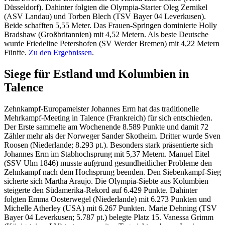
Düsseldorf). Dahinter folgten die Olympia-Starter Oleg Zernikel
(ASV Landau) und Torben Blech (TSV Bayer 04 Leverkusen).
Beide schafften 5,55 Meter. Das Frauen-Springen dominierte Holly
Bradshaw (Großbritannien) mit 4,52 Metern. Als beste Deutsche
wurde Friedeline Petershofen (SV Werder Bremen) mit 4,22 Metern
Fünfte.
Zu den Ergebnissen
.
Siege für Estland und Kolumbien in
Talence
Zehnkampf-Europameister Johannes Erm hat das traditionelle
Mehrkampf-Meeting in Talence (Frankreich) für sich entschieden.
Der Erste sammelte am Wochenende 8.589 Punkte und damit 72
Zähler mehr als der Norweger Sander Skotheim. Dritter wurde Sven
Roosen (Niederlande; 8.293 pt.). Besonders stark präsentierte sich
Johannes Erm im Stabhochsprung mit 5,37 Metern. Manuel Eitel
(SSV Ulm 1846) musste aufgrund gesundheitlicher Probleme den
Zehnkampf nach dem Hochsprung beenden. Den Siebenkampf-Sieg
sicherte sich Martha Araujo. Die Olympia-Siebte aus Kolumbien
steigerte den Südamerika-Rekord auf 6.429 Punkte. Dahinter
folgten Emma Oosterwegel (Niederlande) mit 6.273 Punkten und
Michelle Atherley (USA) mit 6.267 Punkten. Marie Dehning (TSV
Bayer 04 Leverkusen; 5.787 pt.) belegte Platz 15. Vanessa Grimm