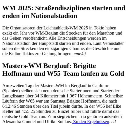
WM 2025: Straßendisziplinen starten und
enden im Nationalstadion
Die Organisatoren der Leichtathletik-WM 2025 in Tokio haben
exakt ein Jahr vor WM-Beginn die Strecken für den Marathon und
das Gehen veröffentlicht. Alle Entscheidungen werden im
Nationalstadion der Hauptstadt starten und enden. Laut Veranstalter
sollen die Strecken den einzigartigen Charme, die Geschichte und
die Kultur Tokios zur Geltung bringen.
eme/aj
Masters-WM Berglauf: Brigitte
Hoffmann und W55-Team laufen zu Gold
Am zweiten Tag der Masters-WM im Berglauf in Canfranc
(Spanien) stellten sich neun deutsche Starterinnen und Starter der
Langdistanz über 34 Kilometer mit 1.967 Höhenmetern. Schnellste
Läuferin der W65 war am Samstag Brigitte Hoffmann, die nach
6:12:46 Stunden über den Titel jubeln durfte. In der W55 lief Elke
Keller mit 4:55:25 Stunden zu Einzel-Silber und führte damit das
deutsche Gold-Team an. Zum siegreichen Trio gehörten außerdem
Alexandra Gundel und Ulrike Suttkus.
Zu den Ergebnissen
.
cd