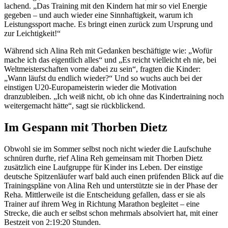
lachend. „Das Training mit den Kindern hat mir so viel Energie
gegeben – und auch wieder eine Sinnhaftigkeit, warum ich
Leistungssport mache. Es bringt einen zurück zum Ursprung und
zur Leichtigkeit!“
Während sich Alina Reh mit Gedanken beschäftigte wie: „Wofür
mache ich das eigentlich alles“ und „Es reicht vielleicht eh nie, bei
Weltmeisterschaften vorne dabei zu sein“, fragten die Kinder:
„Wann läufst du endlich wieder?“ Und so wuchs auch bei der
einstigen U20-Europameisterin wieder die Motivation
dranzubleiben. „Ich weiß nicht, ob ich ohne das Kindertraining noch
weitergemacht hätte“, sagt sie rückblickend.
Im Gespann mit Thorben Dietz
Obwohl sie im Sommer selbst noch nicht wieder die Laufschuhe
schnüren durfte, rief Alina Reh gemeinsam mit Thorben Dietz
zusätzlich eine Laufgruppe für Kinder ins Leben. Der einstige
deutsche Spitzenläufer warf bald auch einen prüfenden Blick auf die
Trainingspläne von Alina Reh und unterstützte sie in der Phase der
Reha. Mittlerweile ist die Entscheidung gefallen, dass er sie als
Trainer auf ihrem Weg in Richtung Marathon begleitet – eine
Strecke, die auch er selbst schon mehrmals absolviert hat, mit einer
Bestzeit von 2:19:20 Stunden.