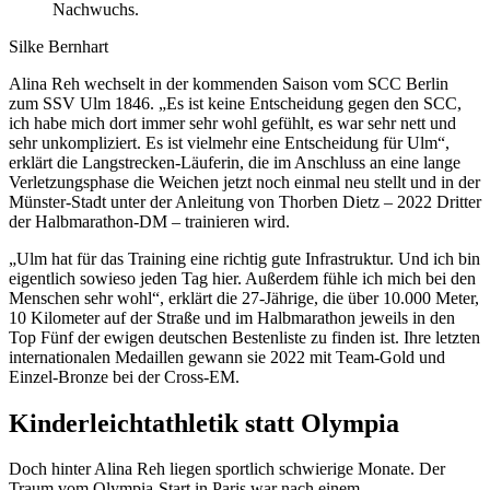
Nachwuchs.
Silke Bernhart
Alina Reh wechselt in der kommenden Saison vom SCC Berlin
zum SSV Ulm 1846. „Es ist keine Entscheidung gegen den SCC,
ich habe mich dort immer sehr wohl gefühlt, es war sehr nett und
sehr unkompliziert. Es ist vielmehr eine Entscheidung für Ulm“,
erklärt die Langstrecken-Läuferin, die im Anschluss an eine lange
Verletzungsphase die Weichen jetzt noch einmal neu stellt und in der
Münster-Stadt unter der Anleitung von Thorben Dietz – 2022 Dritter
der Halbmarathon-DM – trainieren wird.
„Ulm hat für das Training eine richtig gute Infrastruktur. Und ich bin
eigentlich sowieso jeden Tag hier. Außerdem fühle ich mich bei den
Menschen sehr wohl“, erklärt die 27-Jährige, die über 10.000 Meter,
10 Kilometer auf der Straße und im Halbmarathon jeweils in den
Top Fünf der ewigen deutschen Bestenliste zu finden ist. Ihre letzten
internationalen Medaillen gewann sie 2022 mit Team-Gold und
Einzel-Bronze bei der Cross-EM.
Kinderleichtathletik statt Olympia
Doch hinter Alina Reh liegen sportlich schwierige Monate. Der
Traum vom Olympia-Start in Paris war nach einem