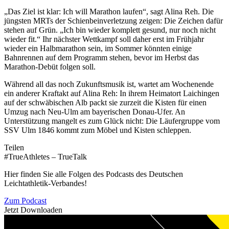
„Das Ziel ist klar: Ich will Marathon laufen“, sagt Alina Reh. Die
jüngsten MRTs der Schienbeinverletzung zeigen: Die Zeichen dafür
stehen auf Grün. „Ich bin wieder komplett gesund, nur noch nicht
wieder fit.“ Ihr nächster Wettkampf soll daher erst im Frühjahr
wieder ein Halbmarathon sein, im Sommer könnten einige
Bahnrennen auf dem Programm stehen, bevor im Herbst das
Marathon-Debüt folgen soll.
Während all das noch Zukunftsmusik ist, wartet am Wochenende
ein anderer Kraftakt auf Alina Reh: In ihrem Heimatort Laichingen
auf der schwäbischen Alb packt sie zurzeit die Kisten für einen
Umzug nach Neu-Ulm am bayerischen Donau-Ufer. An
Unterstützung mangelt es zum Glück nicht: Die Läufergruppe vom
SSV Ulm 1846 kommt zum Möbel und Kisten schleppen.
Teilen
#TrueAthletes – TrueTalk
Hier finden Sie alle Folgen des Podcasts des Deutschen
Leichtathletik-Verbandes!
Zum Podcast
Jetzt Downloaden