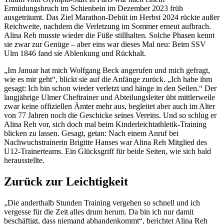
Ermüdungsbruch im Schienbein im Dezember 2023 früh
ausgeträumt. Das Ziel Marathon-Debüt im Herbst 2024 rückte außer
Reichweite, nachdem die Verletzung im Sommer erneut aufbrach.
Alina Reh musste wieder die Füße stillhalten. Solche Phasen kennt
sie zwar zur Genüge – aber eins war dieses Mal neu: Beim SSV
Ulm 1846 fand sie Ablenkung und Rückhalt.
„Im Januar hat mich Wolfgang Beck angerufen und mich gefragt,
wie es mir geht“, blickt sie auf die Anfänge zurück. „Ich habe ihm
gesagt: Ich bin schon wieder verletzt und hänge in den Seilen.“ Der
langjährige Ulmer Cheftrainer und Abteilungsleiter übt mittlerweile
zwar keine offiziellen Ämter mehr aus, begleitet aber auch im Alter
von 77 Jahren noch die Geschicke seines Vereins. Und so schlug er
Alina Reh vor, sich doch mal beim Kinderleichtathletik-Training
blicken zu lassen. Gesagt, getan: Nach einem Anruf bei
Nachwuchstrainerin Brigitte Hanses war Alina Reh Mitglied des
U12-Trainerteams. Ein Glücksgriff für beide Seiten, wie sich bald
herausstellte.
Zurück zur Leichtigkeit
„Die anderthalb Stunden Training vergehen so schnell und ich
vergesse für die Zeit alles drum herum. Da bin ich nur damit
beschäftigt, dass niemand abhandenkommt“, berichtet Alina Reh