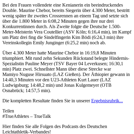
Bei den Frauen vollendete eine Kenianerin ein beeindruckendes
Double. Maurine Chebor, bereits Siegerin über 4.300 Meter, bestritt
wenig später ihr zweites Crossrennen an einem Tag und setzte sich
über die 1.800 Meter in 6:08,2 Minuten gegen ihre nur drei
Konkurrentinnen durch. Als Zweite folgte die Deutsche 1.500-
Meter-Meisterin Vera Coutellier (ASV Köln; 6:16,4 min), im Kampf
um Platz drei fing die Sindelfingerin Kim Bödi (6:24,3 min) ihre
Vereinskollegin Emily Junginger (6:25,2 min) noch ab.
Über 4.300 Meter hatte Maurine Chebor in 16:19,8 Minuten
triumphiert. Mit rund zehn Sekunden Rückstand belegte Hindernis-
Spezialistin Pauline Meyer (TSV Bayer 04 Leverkusen; 16:30,1
min) Platz zwei. Schnellster Mann über diese Strecke war
Mamiyo Nuguse Hirsuato (LAZ Gießen). Der Äthiopier gewann in
14:40,3 Minuten vor den U23-Athleten Kurt Lauer (LAZ
Ludwigsburg; 14:48,2 min) und Jonas Kulgemeyer (OTB
Osnabrück; 14:57,5 min).
Die kompletten Resultate finden Sie in unserer
Ergebnisrubrik...
Teilen
#TrueAthletes – TrueTalk
Hier finden Sie alle Folgen des Podcasts des Deutschen
Leichtathletik-Verbandes!