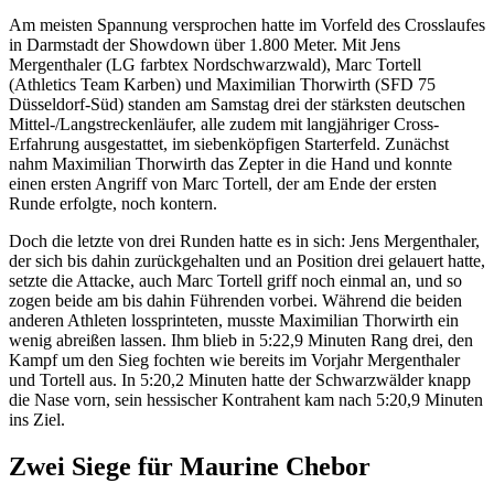
Am meisten Spannung versprochen hatte im Vorfeld des Crosslaufes
in Darmstadt der Showdown über 1.800 Meter. Mit Jens
Mergenthaler (LG farbtex Nordschwarzwald), Marc Tortell
(Athletics Team Karben) und Maximilian Thorwirth (SFD 75
Düsseldorf-Süd) standen am Samstag drei der stärksten deutschen
Mittel-/Langstreckenläufer, alle zudem mit langjähriger Cross-
Erfahrung ausgestattet, im siebenköpfigen Starterfeld. Zunächst
nahm Maximilian Thorwirth das Zepter in die Hand und konnte
einen ersten Angriff von Marc Tortell, der am Ende der ersten
Runde erfolgte, noch kontern.
Doch die letzte von drei Runden hatte es in sich: Jens Mergenthaler,
der sich bis dahin zurückgehalten und an Position drei gelauert hatte,
setzte die Attacke, auch Marc Tortell griff noch einmal an, und so
zogen beide am bis dahin Führenden vorbei. Während die beiden
anderen Athleten lossprinteten, musste Maximilian Thorwirth ein
wenig abreißen lassen. Ihm blieb in 5:22,9 Minuten Rang drei, den
Kampf um den Sieg fochten wie bereits im Vorjahr Mergenthaler
und Tortell aus. In 5:20,2 Minuten hatte der Schwarzwälder knapp
die Nase vorn, sein hessischer Kontrahent kam nach 5:20,9 Minuten
ins Ziel.
Zwei Siege für Maurine Chebor