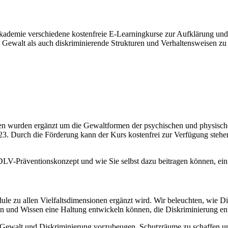
kademie verschiedene kostenfreie E-Learningkurse zur Aufklärung und
 Gewalt als auch diskriminierende Strukturen und Verhaltensweisen zu
en wurden ergänzt um die Gewaltformen der psychischen und physisch
 Durch die Förderung kann der Kurs kostenfrei zur Verfügung stehen un
LV-Präventionskonzept und wie Sie selbst dazu beitragen können, ein 
le zu allen Vielfaltsdimensionen ergänzt wird. Wir beleuchten, wie D
on und Wissen eine Haltung entwickeln können, die Diskriminierung en
 Gewalt und Diskriminierung vorzubeugen, Schutzräume zu schaffen und