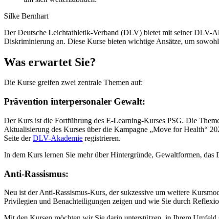
Silke Bernhart
Der Deutsche Leichtathletik-Verband (DLV) bietet mit seiner DLV-A
Diskriminierung an. Diese Kurse bieten wichtige Ansätze, um sowohl
Was erwartet Sie?
Die Kurse greifen zwei zentrale Themen auf:
Prävention interpersonaler Gewalt:
Der Kurs ist die Fortführung des E-Learning-Kurses PSG. Die Them
Aktualisierung des Kurses über die Kampagne „Move for Health“ 2023.
Seite der
DLV-Akademie
registrieren.
In dem Kurs lernen Sie mehr über Hintergründe, Gewaltformen, das D
Anti-Rassismus:
Neu ist der Anti-Rassismus-Kurs, der sukzessive um weitere Kursmodu
Privilegien und Benachteiligungen zeigen und wie Sie durch Reflexi
Mit den Kursen möchten wir Sie darin unterstützen, in Ihrem Umfeld