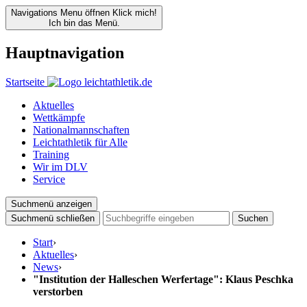
Navigations Menu öffnen
Klick mich!
Ich bin das Menü.
Hauptnavigation
Startseite
Aktuelles
Wettkämpfe
Nationalmannschaften
Leichtathletik für Alle
Training
Wir im DLV
Service
Suchmenü anzeigen
Suchmenü schließen
Suchen
Start
›
Aktuelles
›
News
›
"Institution der Halleschen Werfertage": Klaus Peschka
verstorben