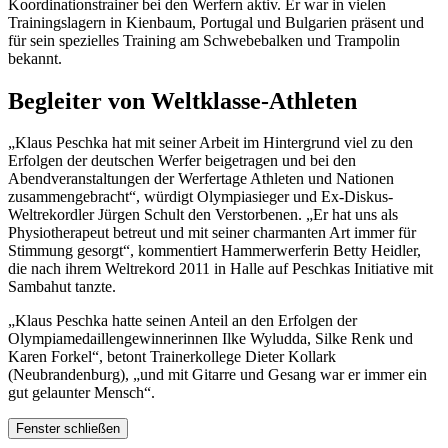
Koordinationstrainer bei den Werfern aktiv. Er war in vielen
Trainingslagern in Kienbaum, Portugal und Bulgarien präsent und
für sein spezielles Training am Schwebebalken und Trampolin
bekannt.
Begleiter von Weltklasse-Athleten
„Klaus Peschka hat mit seiner Arbeit im Hintergrund viel zu den
Erfolgen der deutschen Werfer beigetragen und bei den
Abendveranstaltungen der Werfertage Athleten und Nationen
zusammengebracht“, würdigt Olympiasieger und Ex-Diskus-
Weltrekordler Jürgen Schult den Verstorbenen. „Er hat uns als
Physiotherapeut betreut und mit seiner charmanten Art immer für
Stimmung gesorgt“, kommentiert Hammerwerferin Betty Heidler,
die nach ihrem Weltrekord 2011 in Halle auf Peschkas Initiative mit
Sambahut tanzte.
„Klaus Peschka hatte seinen Anteil an den Erfolgen der
Olympiamedaillengewinnerinnen Ilke Wyludda, Silke Renk und
Karen Forkel“, betont Trainerkollege Dieter Kollark
(Neubrandenburg), „und mit Gitarre und Gesang war er immer ein
gut gelaunter Mensch“.
Fenster schließen