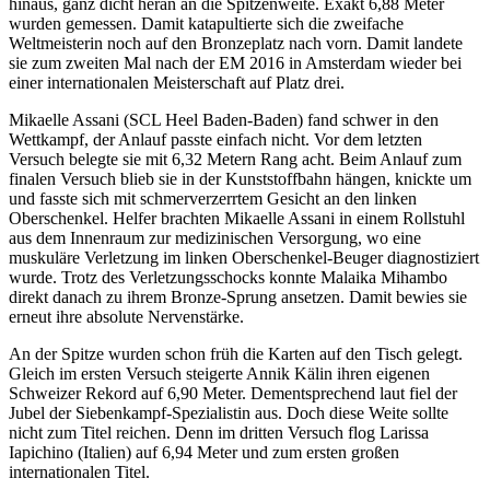
hinaus, ganz dicht heran an die Spitzenweite. Exakt 6,88 Meter
wurden gemessen. Damit katapultierte sich die zweifache
Weltmeisterin noch auf den Bronzeplatz nach vorn. Damit landete
sie zum zweiten Mal nach der EM 2016 in Amsterdam wieder bei
einer internationalen Meisterschaft auf Platz drei.
Mikaelle Assani (SCL Heel Baden-Baden) fand schwer in den
Wettkampf, der Anlauf passte einfach nicht. Vor dem letzten
Versuch belegte sie mit 6,32 Metern Rang acht. Beim Anlauf zum
finalen Versuch blieb sie in der Kunststoffbahn hängen, knickte um
und fasste sich mit schmerverzerrtem Gesicht an den linken
Oberschenkel. Helfer brachten Mikaelle Assani in einem Rollstuhl
aus dem Innenraum zur medizinischen Versorgung, wo eine
muskuläre Verletzung im linken Oberschenkel-Beuger diagnostiziert
wurde. Trotz des Verletzungsschocks konnte Malaika Mihambo
direkt danach zu ihrem Bronze-Sprung ansetzen. Damit bewies sie
erneut ihre absolute Nervenstärke.
An der Spitze wurden schon früh die Karten auf den Tisch gelegt.
Gleich im ersten Versuch steigerte Annik Kälin ihren eigenen
Schweizer Rekord auf 6,90 Meter. Dementsprechend laut fiel der
Jubel der Siebenkampf-Spezialistin aus. Doch diese Weite sollte
nicht zum Titel reichen. Denn im dritten Versuch flog Larissa
Iapichino (Italien) auf 6,94 Meter und zum ersten großen
internationalen Titel.