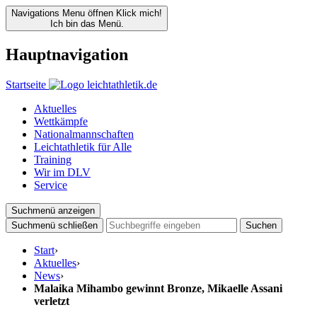
Navigations Menu öffnen
Klick mich!
Ich bin das Menü.
Hauptnavigation
Startseite
Aktuelles
Wettkämpfe
Nationalmannschaften
Leichtathletik für Alle
Training
Wir im DLV
Service
Suchmenü anzeigen
Suchmenü schließen
Suchen
Start
›
Aktuelles
›
News
›
Malaika Mihambo gewinnt Bronze, Mikaelle Assani
verletzt