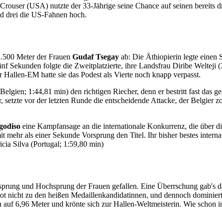
 Crouser (USA) nutzte der 33-Jährige seine Chance auf seinen bereits
nd drei die US-Fahnen hoch.
 1.500 Meter der Frauen
Gudaf Tsegay
ab: Die Äthiopierin legte einen 
nf Sekunden folgte die Zweitplatzierte, ihre Landsfrau Diribe Welteji (3
r Hallen-EM hatte sie das Podest als Vierte noch knapp verpasst.
elgien; 1:44,81 min) den richtigen Riecher, denn er bestritt fast das
r, setzte vor der letzten Runde die entscheidende Attacke, der Belgier z
godiso
eine Kampfansage an die internationale Konkurrenz, die über d
 mit mehr als einer Sekunde Vorsprung den Titel. Ihr bisher bestes inter
cia Silva (Portugal; 1:59,80 min)
prung und Hochsprung der Frauen gefallen. Eine Überrschung gab's da
kot nicht zu den heißen Medaillenkandidatinnen, und dennoch dominiert
h auf 6,96 Meter und krönte sich zur Hallen-Weltmeisterin. Wie schon 