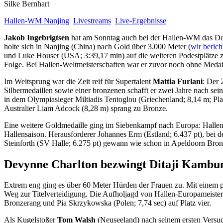
Silke Bernhart
Hallen-WM Nanjing
Livestreams
Live-Ergebnisse
Jakob Ingebrigtsen
hat am Sonntag auch bei der Hallen-WM das Doubl
holte sich in Nanjing (China) nach Gold über 3.000 Meter (
wir berich
und Luke Houser (USA; 3:39,17 min) auf die weiteren Podestplätze z
Folge. Bei Hallen-Weltmeisterschaften war er zuvor noch ohne Medai
Im Weitsprung war die Zeit reif für Supertalent
Mattia Furlani
: Der 
Silbermedaillen sowie einer bronzenen schafft er zwei Jahre nach se
in dem Olympiasieger Miltiadis Tentoglou (Griechenland; 8,14 m; Pl
Australier Liam Adcock (8,28 m) sprang zu Bronze.
Eine weitere Goldmedaille ging im Siebenkampf nach Europa: Halle
Hallensaison. Herausforderer Johannes Erm (Estland; 6.437 pt), bei d
Steinforth (SV Halle; 6.275 pt) gewann wie schon in Apeldoorn Bron
Devynne Charlton bezwingt Ditaji Kambu
Extrem eng ging es über 60 Meter Hürden der Frauen zu. Mit einem pf
Weg zur Titelverteidigung. Die Aufholjagd von Hallen-Europameisteri
Bronzerang und Pia Skrzykowska (Polen; 7,74 sec) auf Platz vier.
Als Kugelstoßer
Tom Walsh
(Neuseeland) nach seinem ersten Versuch