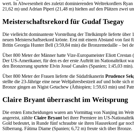
wert. In Abwesenheit des zuletzt dominierenden Weltrekordlers Ryan
21,62 m) und Adrian Piperi (21,48 m) hielten auf den Plätzen zwei u
Meisterschaftsrekord für Gudaf Tsegay
Die vielleicht dominanteste Vorstellung der Titelkämpfe lieferte über
neuen Meisterschaftsrekord krönte. Erst mit einem Abstand von fast fü
Britin Georgia Hunter Bell (3:59,84 min) die Bronzemedaille – bei de
Über 800 Meter der Männer hatte Vize-Europameister Eliott Crestan (B
Der US-Amerikaner, für den es der erste Auftritt im Nationaltrikot wa
den Bronzerang spurtete Elvin Josué Canales (Spanien; 1:45,03 min).
Über 800 Meter der Frauen lieferte die Südafrikanerin
Prudence Sek
stellte die 23-Jährige eine neue Weltjahresbestzeit auf und holte sich
Bronze gingen an Nigist Getachew (Äthiopien; 1:59,63 min) und Patri
Claire Bryant überrascht im Weitsprung
Die ersten Entscheidungen waren am Vormittag von Nanjing im Weits
angereist, zählte
Claire Bryant
bei ihrer Premiere im US-Nationaltri
Gold bedeutet, in Runde fünf schraubte sie ihren Hausrekord gar noc
Silberrang. Fátima Diame (Spanien; 6,72 m) freute sich über Bronze.