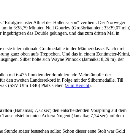
s "Erfolgreichster Athlet der Hallensaison" verdient: Der Norweger
hte, um in 3:38,79 Minuten Neil Gourley (Großbritannien; 33:39,07 min)
 Ingebrigtsen das Double gelungen, und das zum dritten Mal in
ne erste internationale Goldmedaille in der Männerklasse. Nach drei
Sprung ganz oben aufs Treppchen. Und das in einem Zentimeter-Krimi,
usgingen. Silber holte sich Wayne Pinnock (Jamaika; 8,29 m), der
lieb mit 6.475 Punkten der dominierende Mehrkämpfer der
ür den zweiten Landesrekord in Folge mit der Silbermedaille. Till
owak (SSV Ulm 1846) Platz sieben (
zum Bericht
).
arlton
(Bahamas; 7,72 sec) den entscheidenden Vorsprung auf dem
r Tausendstel trennten Ackera Nugent (Jamaika; 7,74 sec) auf dem
 Stunde später feststehen sollte: Schon dieser erste Stoß war Gold