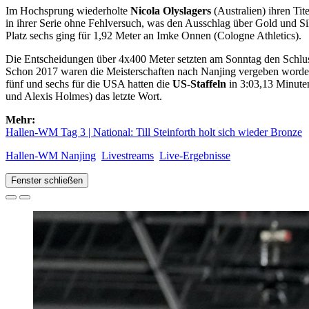
Im Hochsprung wiederholte
Nicola Olyslagers
(Australien) ihren Tit
in ihrer Serie ohne Fehlversuch, was den Ausschlag über Gold und Si
Platz sechs ging für 1,92 Meter an Imke Onnen (Cologne Athletics).
Die Entscheidungen über 4x400 Meter setzten am Sonntag den Schlussp
Schon 2017 waren die Meisterschaften nach Nanjing vergeben worden
fünf und sechs für die USA hatten die
US-Staffeln
in 3:03,13 Minuten
und Alexis Holmes) das letzte Wort.
Mehr:
Hallen-WM Tag 3 | National: Till Steinforth holt sich wieder Bronze
Hallen-WM Nanjing
Livestreams
Live-Ergebnisse
Fenster schließen