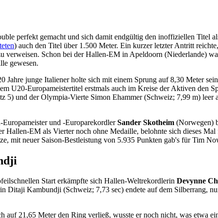
e perfekt gemacht und sich damit endgültig den inoffiziellen Titel al
teten
) auch den Titel über 1.500 Meter. Ein kurzer letzter Antritt reic
u verweisen. Schon bei der Hallen-EM in Apeldoorn (Niederlande) war
lle gewesen.
20 Jahre junge Italiener holte sich mit einem Sprung auf 8,30 Meter sei
inem U20-Europameistertitel erstmals auch im Kreise der Aktiven den 
atz 5) und der Olympia-Vierte Simon Ehammer (Schweiz; 7,99 m) leer a
n-Europameister und -Europarekordler
Sander Skotheim
(Norwegen) b
er Hallen-EM als Vierter noch ohne Medaille, belohnte sich dieses Mal f
ze, mit neuer Saison-Bestleistung von 5.935 Punkten gab's für Tim N
ndji
eilschnellen Start erkämpfte sich Hallen-Weltrekordlerin
Devynne Ch
n Ditaji Kambundji (Schweiz; 7,73 sec) endete auf dem Silberrang, nu
 auf 21,65 Meter den Ring verließ, wusste er noch nicht, was etwa eine