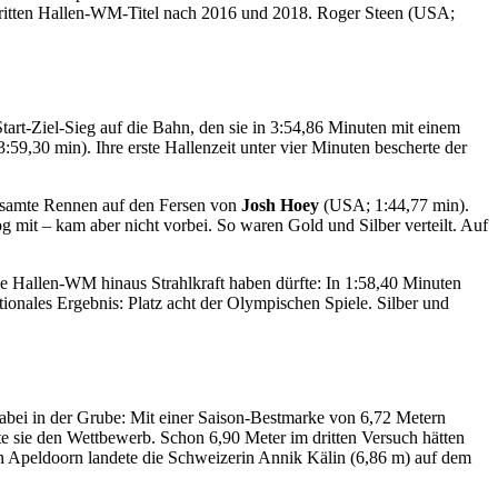
 dritten Hallen-WM-Titel nach 2016 und 2018. Roger Steen (USA;
Start-Ziel-Sieg auf die Bahn, den sie in 3:54,86 Minuten mit einem
:59,30 min). Ihre erste Hallenzeit unter vier Minuten bescherte der
 gesamte Rennen auf den Fersen von
Josh Hoey
(USA; 1:44,77 min).
og mit – kam aber nicht vorbei. So waren Gold und Silber verteilt. Auf
ie Hallen-WM hinaus Strahlkraft haben dürfte: In 1:58,40 Minuten
nationales Ergebnis: Platz acht der Olympischen Spiele. Silber und
bei in der Grube: Mit einer Saison-Bestmarke von 6,72 Metern
e sie den Wettbewerb. Schon 6,90 Meter im dritten Versuch hätten
in Apeldoorn landete die Schweizerin Annik Kälin (6,86 m) auf dem