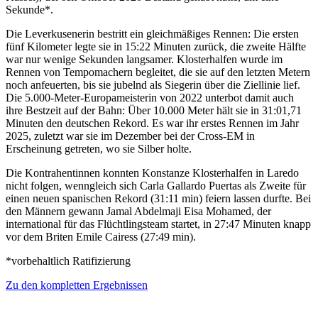
Sekunde*.
Die Leverkusenerin bestritt ein gleichmäßiges Rennen: Die ersten
fünf Kilometer legte sie in 15:22 Minuten zurück, die zweite Hälfte
war nur wenige Sekunden langsamer. Klosterhalfen wurde im
Rennen von Tempomachern begleitet, die sie auf den letzten Metern
noch anfeuerten, bis sie jubelnd als Siegerin über die Ziellinie lief.
Die 5.000-Meter-Europameisterin von 2022 unterbot damit auch
ihre Bestzeit auf der Bahn: Über 10.000 Meter hält sie in 31:01,71
Minuten den deutschen Rekord. Es war ihr erstes Rennen im Jahr
2025, zuletzt war sie im Dezember bei der Cross-EM in
Erscheinung getreten, wo sie Silber holte.
Die Kontrahentinnen konnten Konstanze Klosterhalfen in Laredo
nicht folgen, wenngleich sich Carla Gallardo Puertas als Zweite für
einen neuen spanischen Rekord (31:11 min) feiern lassen durfte. Bei
den Männern gewann Jamal Abdelmaji Eisa Mohamed, der
international für das Flüchtlingsteam startet, in 27:47 Minuten knapp
vor dem Briten Emile Cairess (27:49 min).
*vorbehaltlich Ratifizierung
Zu den kompletten Ergebnissen