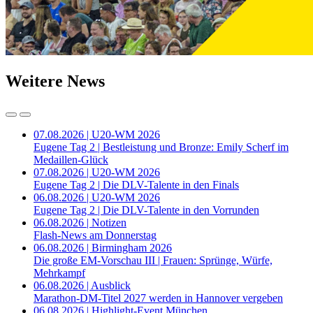
Weitere News
07.08.2026 | U20-WM 2026
Eugene Tag 2 | Bestleistung und Bronze: Emily Scherf im
Medaillen-Glück
07.08.2026 | U20-WM 2026
Eugene Tag 2 | Die DLV-Talente in den Finals
06.08.2026 | U20-WM 2026
Eugene Tag 2 | Die DLV-Talente in den Vorrunden
06.08.2026 | Notizen
Flash-News am Donnerstag
06.08.2026 | Birmingham 2026
Die große EM-Vorschau III | Frauen: Sprünge, Würfe,
Mehrkampf
06.08.2026 | Ausblick
Marathon-DM-Titel 2027 werden in Hannover vergeben
06.08.2026 | Highlight-Event München