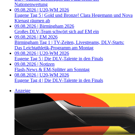
Nationenwertung
09.08.2026 | U20-WM 2026
Eugene Tag 5 | Gold und Bronze! Clara Hegemann und Nova
Kienast räumen ab
09.08.2026 | Birmingham 2026
Großes DLV-Team schwört sich auf EM ein
09.08.2026 | EM 2026
Birmingham Tag 1 | TV-Zeiten, Livestreams, DLV-Starts:
Das Leichtathletik-Programm am Montag
09.08.2026 | U20-WM 2026
Eugene Tag 5 | Die DLV-Talente in den Finals
09.08.2026 | Notizen
Flash-News & EM-Splitter am Sonntag
08.08.2026 | U20-WM 2026
Eugene Tag 4 | Die DLV-Talente in den Finals
Anzeige