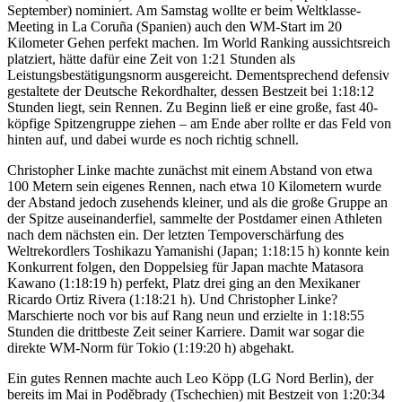
September) nominiert. Am Samstag wollte er beim Weltklasse-
Meeting in La Coruña (Spanien) auch den WM-Start im 20
Kilometer Gehen perfekt machen. Im World Ranking aussichtsreich
platziert, hätte dafür eine Zeit von 1:21 Stunden als
Leistungsbestätigungsnorm ausgereicht. Dementsprechend defensiv
gestaltete der Deutsche Rekordhalter, dessen Bestzeit bei 1:18:12
Stunden liegt, sein Rennen. Zu Beginn ließ er eine große, fast 40-
köpfige Spitzengruppe ziehen – am Ende aber rollte er das Feld von
hinten auf, und dabei wurde es noch richtig schnell.
Christopher Linke machte zunächst mit einem Abstand von etwa
100 Metern sein eigenes Rennen, nach etwa 10 Kilometern wurde
der Abstand jedoch zusehends kleiner, und als die große Gruppe an
der Spitze auseinanderfiel, sammelte der Postdamer einen Athleten
nach dem nächsten ein. Der letzten Tempoverschärfung des
Weltrekordlers Toshikazu Yamanishi (Japan; 1:18:15 h) konnte kein
Konkurrent folgen, den Doppelsieg für Japan machte Matasora
Kawano (1:18:19 h) perfekt, Platz drei ging an den Mexikaner
Ricardo Ortiz Rivera (1:18:21 h). Und Christopher Linke?
Marschierte noch vor bis auf Rang neun und erzielte in 1:18:55
Stunden die drittbeste Zeit seiner Karriere. Damit war sogar die
direkte WM-Norm für Tokio (1:19:20 h) abgehakt.
Ein gutes Rennen machte auch Leo Köpp (LG Nord Berlin), der
bereits im Mai in Poděbrady (Tschechien) mit Bestzeit von 1:20:34