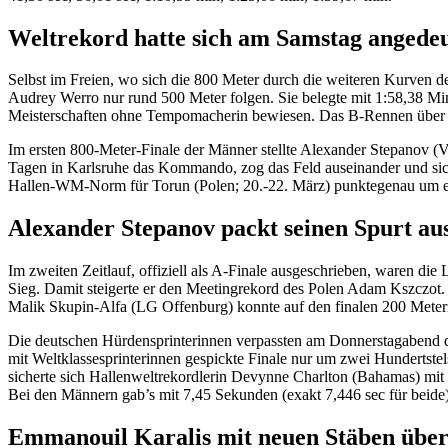
Weltrekord hatte sich am Samstag angedeu
Selbst im Freien, wo sich die 800 Meter durch die weiteren Kurven deu
Audrey Werro nur rund 500 Meter folgen. Sie belegte mit 1:58,38 Min
Meisterschaften ohne Tempomacherin bewiesen. Das B-Rennen über 800
Im ersten 800-Meter-Finale der Männer stellte Alexander Stepanov (V
Tagen in Karlsruhe das Kommando, zog das Feld auseinander und sicher
Hallen-WM-Norm für Torun (Polen; 20.-22. März) punktegenau um e
Alexander Stepanov packt seinen Spurt au
Im zweiten Zeitlauf, offiziell als A-Finale ausgeschrieben, waren die 
Sieg. Damit steigerte er den Meetingrekord des Polen Adam Kszczot.
Malik Skupin-Alfa (LG Offenburg) konnte auf den finalen 200 Meter
Die deutschen Hürdensprinterinnen verpassten am Donnerstagabend da
mit Weltklassesprinterinnen gespickte Finale nur um zwei Hunderts
sicherte sich Hallenweltrekordlerin Devynne Charlton (Bahamas) mit 
Bei den Männern gab’s mit 7,45 Sekunden (exakt 7,446 sec für beide)
Emmanouil Karalis mit neuen Stäben über