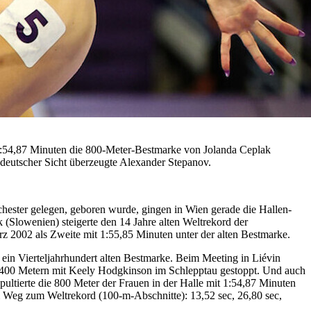
t 1:54,87 Minuten die 800-Meter-Bestmarke von Jolanda Ceplak
 deutscher Sicht überzeugte Alexander Stepanov.
ester gelegen, geboren wurde, gingen in Wien gerade die Hallen-
 (Slowenien) steigerte den 14 Jahre alten Weltrekord der
z 2002 als Zweite mit 1:55,85 Minuten unter der alten Bestmarke.
in Vierteljahrhundert alten Bestmarke. Beim Meeting in Liévin
 400 Metern mit Keely Hodgkinson im Schlepptau gestoppt. Und auch
apultierte die 800 Meter der Frauen in der Halle mit 1:54,87 Minuten
 Weg zum Weltrekord (100-m-Abschnitte): 13,52 sec, 26,80 sec,