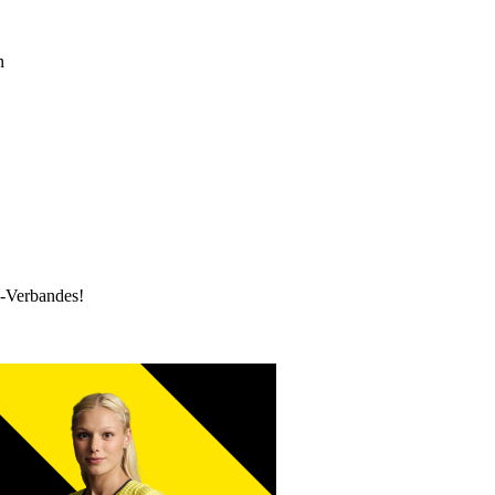
n
k-Verbandes!