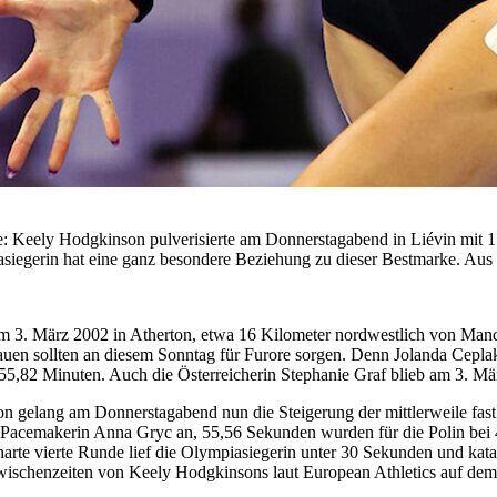
chte: Keely Hodgkinson pulverisierte am Donnerstagabend in Liévin mi
asiegerin hat eine ganz besondere Beziehung zu dieser Bestmarke. Aus
m 3. März 2002 in Atherton, etwa 16 Kilometer nordwestlich von Manch
auen sollten an diesem Sonntag für Furore sorgen. Denn Jolanda Ceplak
5,82 Minuten. Auch die Österreicherin Stephanie Graf blieb am 3. Mär
gelang am Donnerstagabend nun die Steigerung der mittlerweile fast e
Pacemakerin Anna Gryc an, 55,56 Sekunden wurden für die Polin bei
e harte vierte Runde lief die Olympiasiegerin unter 30 Sekunden und kat
Zwischenzeiten von Keely Hodgkinsons laut European Athletics auf dem