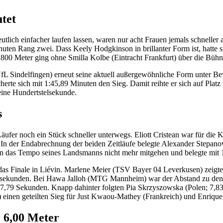
tet
tlich einfacher laufen lassen, waren nur acht Frauen jemals schneller al
uten Rang zwei. Dass Keely Hodgkinson in brillanter Form ist, hatte s
 Meter ging ohne Smilla Kolbe (Eintracht Frankfurt) über die Bühne. 
fL Sindelfingen) erneut seine aktuell außergewöhnliche Form unter Be
te sich mit 1:45,89 Minuten den Sieg. Damit reihte er sich auf Platz v
ine Hundertstelsekunde.
s
Läufer noch ein Stück schneller unterwegs. Eliott Cristean war für die 
 In der Endabrechnung der beiden Zeitläufe belegte Alexander Stepano
n das Tempo seines Landsmanns nicht mehr mitgehen und belegte mit 1
s Finale in Liévin. Marlene Meier (TSV Bayer 04 Leverkusen) zeigte 
telsekunden. Bei Hawa Jalloh (MTG Mannheim) war der Abstand zu den 
7,79 Sekunden. Knapp dahinter folgten Pia Skrzyszowska (Polen; 7,83 
 einen geteilten Sieg für Just Kwaou-Mathey (Frankreich) und Enrique
 6,00 Meter