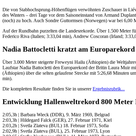
Die von Stabhochsprung-Höhenflügen verwöhnten Zuschauer in Liévin 
des Winters – drei Tage vor dem Saisoneinstand von Armand Duplantis
(noch) zu hoch. Auch Sondre Guttormsen (Norwegen) war bei 6,00 Me
Auf der Rundbahn purzelten die Landesrekorde. Über 1.500 Meter führt
Federico Riva (Italien; 3:33,04 min), Andrew Coscoran (Irland; 3:33,
Nadia Battocletti kratzt am Europarekord
Über 3.000 Meter steigerte Freweyni Hailu (Äthiopien) die Weltjahres
Laufstar Nadia Battocletti den Europarekord der Britin Laura Muir m
(Äthiopien) über die selten gelaufene Strecke mit 5:26,68 Minuten um
min).
Die kompletten Resultate finden Sie in unserer
Ergebnisrubrik...
Entwicklung Hallenweltrekord 800 Meter
2:05,3h | Barbara Wieck (DDR), 9. März 1969, Belgrad
2:03,3h | Hildegard Falck (GER), 27. Februar 1971, Kiel
2:03,2h | Svetla Zlateva (BUL) 18. Februar 1973, Sofia
2:02,9h | Svetla Zlateva (BUL), 25. Februar 1973, Lyon