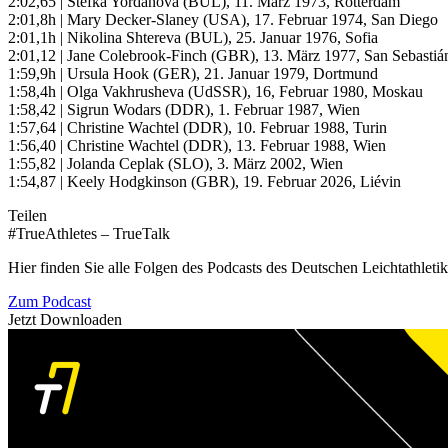
2:02,65 | Stefka Yordanova (BUL), 11. März 1973, Rotterdam
2:01,8h | Mary Decker-Slaney (USA), 17. Februar 1974, San Diego
2:01,1h | Nikolina Shtereva (BUL), 25. Januar 1976, Sofia
2:01,12 | Jane Colebrook-Finch (GBR), 13. März 1977, San Sebastiá
1:59,9h | Ursula Hook (GER), 21. Januar 1979, Dortmund
1:58,4h | Olga Vakhrusheva (UdSSR), 16, Februar 1980, Moskau
1:58,42 | Sigrun Wodars (DDR), 1. Februar 1987, Wien
1:57,64 | Christine Wachtel (DDR), 10. Februar 1988, Turin
1:56,40 | Christine Wachtel (DDR), 13. Februar 1988, Wien
1:55,82 | Jolanda Ceplak (SLO), 3. März 2002, Wien
1:54,87 | Keely Hodgkinson (GBR), 19. Februar 2026, Liévin
Teilen
#TrueAthletes – TrueTalk
Hier finden Sie alle Folgen des Podcasts des Deutschen Leichtathleti
Zum Podcast
Jetzt Downloaden