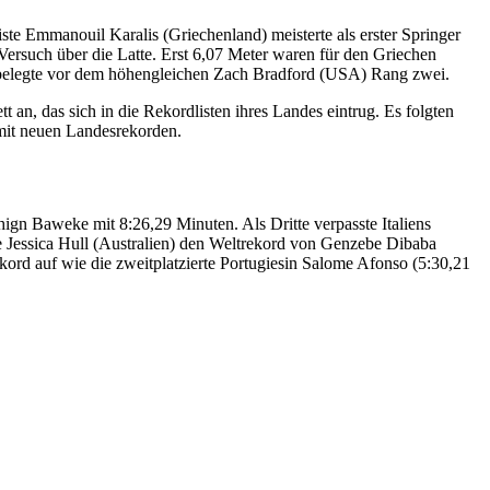
e Emmanouil Karalis (Griechenland) meisterte als erster Springer
Versuch über die Latte. Erst 6,07 Meter waren für den Griechen
d belegte vor dem höhengleichen Zach Bradford (USA) Rang zwei.
an, das sich in die Rekordlisten ihres Landes eintrug. Es folgten
 mit neuen Landesrekorden.
hign Baweke mit 8:26,29 Minuten. Als Dritte verpasste Italiens
te Jessica Hull (Australien) den Weltrekord von Genzebe Dibaba
ekord auf wie die zweitplatzierte Portugiesin Salome Afonso (5:30,21