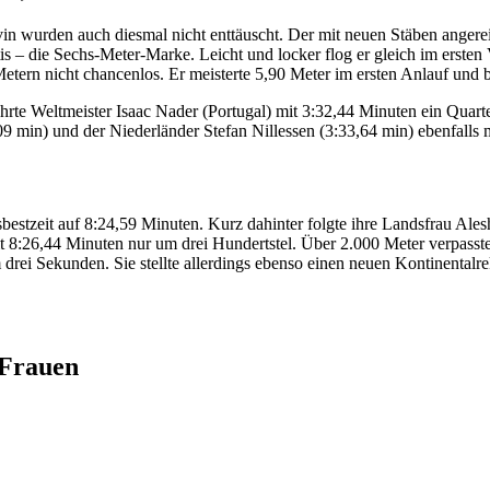
wurden auch diesmal nicht enttäuscht. Der mit neuen Stäben angereist
 – die Sechs-Meter-Marke. Leicht und locker flog er gleich im ersten 
tern nicht chancenlos. Er meisterte 5,90 Meter im ersten Anlauf un
e Weltmeister Isaac Nader (Portugal) mit 3:32,44 Minuten ein Quartett 
09 min) und der Niederländer Stefan Nillessen (3:33,64 min) ebenfalls
bestzeit auf 8:24,59 Minuten. Kurz dahinter folgte ihre Landsfrau Ales
it 8:26,44 Minuten nur um drei Hundertstel. Über 2.000 Meter verpass
 drei Sekunden. Sie stellte allerdings ebenso einen neuen Kontinentalr
 Frauen