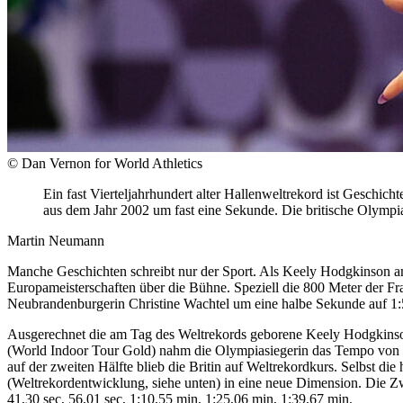
© Dan Vernon for World Athletics
Ein fast Vierteljahrhundert alter Hallenweltrekord ist Geschi
aus dem Jahr 2002 um fast eine Sekunde. Die britische Olympi
Martin Neumann
Manche Geschichten schreibt nur der Sport. Als Keely Hodgkinson a
Europameisterschaften über die Bühne. Speziell die 800 Meter der Fr
Neubrandenburgerin Christine Wachtel um eine halbe Sekunde auf 1:5
Ausgerechnet die am Tag des Weltrekords geborene Keely Hodgkinson 
(World Indoor Tour Gold) nahm die Olympiasiegerin das Tempo von 
auf der zweiten Hälfte blieb die Britin auf Weltrekordkurs. Selbst di
(Weltrekordentwicklung, siehe unten) in eine neue Dimension. Die 
41,30 sec, 56,01 sec, 1:10,55 min, 1:25,06 min, 1:39,67 min.