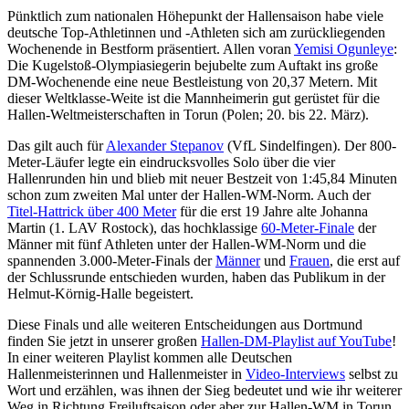
Pünktlich zum nationalen Höhepunkt der Hallensaison habe viele
deutsche Top-Athletinnen und -Athleten sich am zurückliegenden
Wochenende in Bestform präsentiert. Allen voran
Yemisi Ogunleye
:
Die Kugelstoß-Olympiasiegerin bejubelte zum Auftakt ins große
DM-Wochenende eine neue Bestleistung von 20,37 Metern. Mit
dieser Weltklasse-Weite ist die Mannheimerin gut gerüstet für die
Hallen-Weltmeisterschaften in Torun (Polen; 20. bis 22. März).
Das gilt auch für
Alexander Stepanov
(VfL Sindelfingen). Der 800-
Meter-Läufer legte ein eindrucksvolles Solo über die vier
Hallenrunden hin und blieb mit neuer Bestzeit von 1:45,84 Minuten
schon zum zweiten Mal unter der Hallen-WM-Norm. Auch der
Titel-Hattrick über 400 Meter
für die erst 19 Jahre alte Johanna
Martin (1. LAV Rostock), das hochklassige
60-Meter-Finale
der
Männer mit fünf Athleten unter der Hallen-WM-Norm und die
spannenden 3.000-Meter-Finals der
Männer
und
Frauen
, die erst auf
der Schlussrunde entschieden wurden, haben das Publikum in der
Helmut-Körnig-Halle begeistert.
Diese Finals und alle weiteren Entscheidungen aus Dortmund
finden Sie jetzt in unserer großen
Hallen-DM-Playlist auf YouTube
!
In einer weiteren Playlist kommen alle Deutschen
Hallenmeisterinnen und Hallenmeister in
Video-Interviews
selbst zu
Wort und erzählen, was ihnen der Sieg bedeutet und wie ihr weiterer
Weg in Richtung Freiluftsaison oder aber zur Hallen-WM in Torun